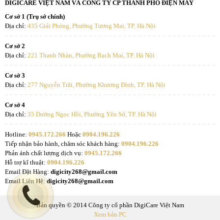
DIGICARE VIỆT NAM VÀ CÔNG TY CP THÀNH PHỐ ĐIỆN MÁY
Cơ sở 1 (Trụ sở chính)
Địa chỉ:
435 Giải Phóng, Phường Tương Mai, TP. Hà Nội
Cơ sở 2
Địa chỉ:
221 Thanh Nhàn, Phường Bạch Mai, TP. Hà Nội
Cơ sở 3
Địa chỉ:
277 Nguyễn Trãi, Phường Khương Đình, TP. Hà Nội
Cơ sở 4
Địa chỉ:
35 Đường Ngọc Hồi, Phường Yên Sở, TP. Hà Nội
Hotline:
0945.172.266
Hoặc
0904.196.226
Tiếp nhận bảo hành, chăm sóc khách hàng:
0904.196.226
Phản ánh chất lượng dịch vụ:
0945.172.266
Hỗ trợ kĩ thuật:
0904.196.226
Email Đặt Hàng:
digicity268@gmail.com
Email Liên Hệ:
digicity268@gmail.com
Bản quyền © 2014 Công ty cổ phần DigiCare Việt Nam
Xem bản PC