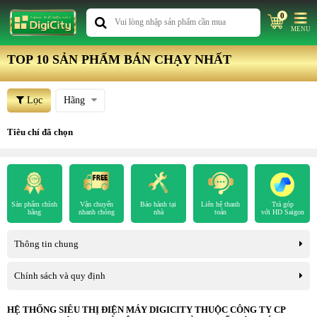
0
MENU
TOP 10 SẢN PHẨM BÁN CHẠY NHẤT
Lọc
Hãng
Tiêu chí đã chọn
Sản phẩm chính
Vận chuyển
Bảo hành tại
Liên hệ thanh
Trả góp
hãng
nhanh chóng
nhà
toán
với HD Saigon
Thông tin chung
Chính sách và quy định
HỆ THỐNG SIÊU THỊ ĐIỆN MÁY DIGICITY THUỘC CÔNG TY CP