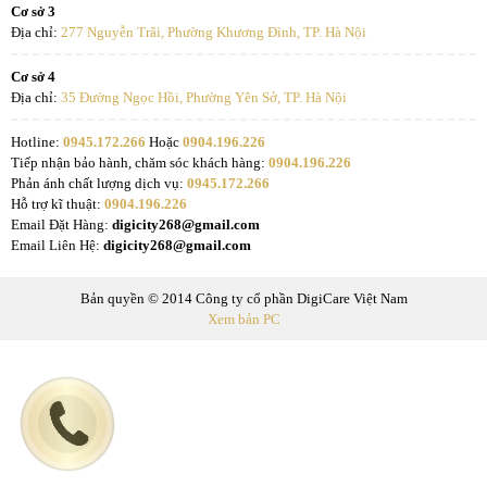
Cơ sở 3
Địa chỉ:
277 Nguyễn Trãi, Phường Khương Đình, TP. Hà Nội
Cơ sở 4
Địa chỉ:
35 Đường Ngọc Hồi, Phường Yên Sở, TP. Hà Nội
Hotline:
0945.172.266
Hoặc
0904.196.226
Tiếp nhận bảo hành, chăm sóc khách hàng:
0904.196.226
Phản ánh chất lượng dịch vụ:
0945.172.266
Hỗ trợ kĩ thuật:
0904.196.226
Email Đặt Hàng:
digicity268@gmail.com
Email Liên Hệ:
digicity268@gmail.com
Bản quyền © 2014 Công ty cổ phần DigiCare Việt Nam
Xem bản PC