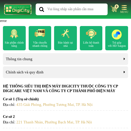
0
MENU
error
Sản phẩm chính
Vận chuyển
Bảo hành tại
Liên hệ thanh
Trả góp
hãng
nhanh chóng
nhà
toán
với HD Saigon
Thông tin chung
Chính sách và quy định
HỆ THỐNG SIÊU THỊ ĐIỆN MÁY DIGICITY THUỘC CÔNG TY CP
DIGICARE VIỆT NAM VÀ CÔNG TY CP THÀNH PHỐ ĐIỆN MÁY
Cơ sở 1 (Trụ sở chính)
Địa chỉ:
435 Giải Phóng, Phường Tương Mai, TP. Hà Nội
Cơ sở 2
Địa chỉ:
221 Thanh Nhàn, Phường Bạch Mai, TP. Hà Nội