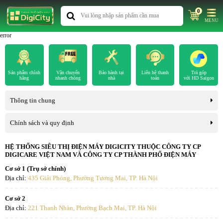
0
MENU
error
Sản phẩm chính
Vận chuyển
Bảo hành tại
Liên hệ thanh
Trả góp
hãng
nhanh chóng
nhà
toán
với HD Saigon
Thông tin chung
Chính sách và quy định
HỆ THỐNG SIÊU THỊ ĐIỆN MÁY DIGICITY THUỘC CÔNG TY CP
DIGICARE VIỆT NAM VÀ CÔNG TY CP THÀNH PHỐ ĐIỆN MÁY
Cơ sở 1 (Trụ sở chính)
Địa chỉ:
435 Giải Phóng, Phường Tương Mai, TP. Hà Nội
Cơ sở 2
Địa chỉ:
221 Thanh Nhàn, Phường Bạch Mai, TP. Hà Nội