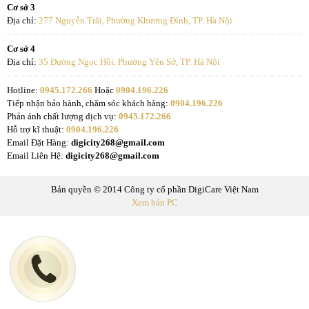
Cơ sở 3
Địa chỉ:
277 Nguyễn Trãi, Phường Khương Đình, TP. Hà Nội
Cơ sở 4
Địa chỉ:
35 Đường Ngọc Hồi, Phường Yên Sở, TP. Hà Nội
Hotline:
0945.172.266
Hoặc
0904.196.226
Tiếp nhận bảo hành, chăm sóc khách hàng:
0904.196.226
Phản ánh chất lượng dịch vụ:
0945.172.266
Hỗ trợ kĩ thuật:
0904.196.226
Email Đặt Hàng:
digicity268@gmail.com
Email Liên Hệ:
digicity268@gmail.com
Bản quyền © 2014 Công ty cổ phần DigiCare Việt Nam
Xem bản PC