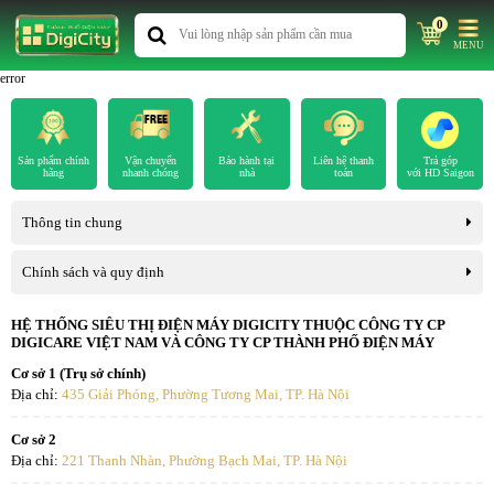
0
MENU
error
Sản phẩm chính
Vận chuyển
Bảo hành tại
Liên hệ thanh
Trả góp
hãng
nhanh chóng
nhà
toán
với HD Saigon
Thông tin chung
Chính sách và quy định
HỆ THỐNG SIÊU THỊ ĐIỆN MÁY DIGICITY THUỘC CÔNG TY CP
DIGICARE VIỆT NAM VÀ CÔNG TY CP THÀNH PHỐ ĐIỆN MÁY
Cơ sở 1 (Trụ sở chính)
Địa chỉ:
435 Giải Phóng, Phường Tương Mai, TP. Hà Nội
Cơ sở 2
Địa chỉ:
221 Thanh Nhàn, Phường Bạch Mai, TP. Hà Nội