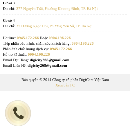
Cơ sở 3
Địa chỉ:
277 Nguyễn Trãi, Phường Khương Đình, TP. Hà Nội
Cơ sở 4
Địa chỉ:
35 Đường Ngọc Hồi, Phường Yên Sở, TP. Hà Nội
Hotline:
0945.172.266
Hoặc
0904.196.226
Tiếp nhận bảo hành, chăm sóc khách hàng:
0904.196.226
Phản ánh chất lượng dịch vụ:
0945.172.266
Hỗ trợ kĩ thuật:
0904.196.226
Email Đặt Hàng:
digicity268@gmail.com
Email Liên Hệ:
digicity268@gmail.com
Bản quyền © 2014 Công ty cổ phần DigiCare Việt Nam
Xem bản PC