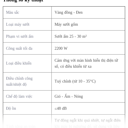
Màu sắc
Vàng đồng - Đen
Loại máy sưởi
Máy sưởi gốm
Phạm vi sưởi ấm
Sưởi ấm 25 - 30 m²
Ấm trọn căn phòng – chỉ trong tích tắc
Công suất tối đa
2200 W
Với Máy sưởi gốm 2200W Nagakawa NEH8399, hơi ấm được lan
Cảm ứng với màn hình hiển thị điện tử
tỏa nhanh chóng, phủ đều khắp căn phòng rộng 25 – 30m². Công
Loại điều khiển
số, có điều khiển từ xa
suất mạnh mẽ lên tới 2200W kết hợp công nghệ sưởi gốm hiện đại
không chỉ mang lại sự ấm áp tức thì, mà còn duy trì nhiệt độ ổn
Điều chỉnh công
định, dễ chịu cho cả gia đình.
Tuỳ chỉnh (từ 10 - 35°C)
suất/nhiệt độ
Từ phòng khách quây quần, phòng ngủ thư giãn đến không gian
làm việc, bạn đều có thể tận hưởng trọn vẹn sự thoải mái và an tâm
Chế độ làm việc
Gió - Ấm - Nóng
trong từng khoảnh khắc.
Độ ồn
≤48 dB
Tự động ngắt khi quá nhiệt, tự ngắt điện
Tính năng an toàn
khi máy bị nghiêng đổ, sử dụng vật liệu