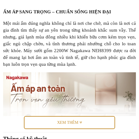
ẤM ÁP SANG TRỌNG – CHUẨN SỐNG HIỆN ĐẠI
Một mái ấm đúng nghĩa không chỉ là nơi che chở, mà còn là nơi cả
gia đình tìm thấy sự an yên trong từng khoảnh khắc sum vầy. Thế
nhưng, giá lạnh mùa đông nhiều khi khiến bữa cơm kém trọn vẹn,
giấc ngủ chập chờn, và tình thương phải nhường chỗ cho lo toan
sức khỏe. Máy sưởi gốm 2200W Nagakawa NEH8399 được ra đời
để mang lại hơi ấm an toàn và tinh tế, giữ cho hạnh phúc gia đình
bạn luôn trọn vẹn qua từng mùa lạnh.
XEM THÊM
Thông số kỹ thuật