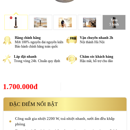
Xem
5 hình
Hàng chính hãng
Vận chuyển nhanh 2h
Mới 100% nguyên đai nguyên kiện
Nội thành Hà Nội
Bảo hành chính hãng toàn quốc
Lắp đặt nhanh
Chăm sóc khách hàng
Trong vòng 24h. Chuẩn quy định
Hậu mãi, hỗ trợ chu đáo
1.700.000đ
ĐẶC ĐIỂM NỔI BẬT
Công suất gia nhiệt 2200 W, toả nhiệt nhanh, sưởi ấm đều khắp
phòng