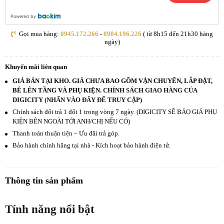
Powered by
Gọi mua hàng:
0945.172.266
-
0904.196.226
( từ 8h15 đến 21h30 hàng
ngày)
Khuyến mãi liên quan
GIÁ BÁN TẠI KHO. GIÁ CHƯA BAO GỒM VẬN CHUYỂN, LẮP ĐẶT,
BÊ LÊN TẦNG VÀ PHỤ KIỆN.
CHÍNH SÁCH GIAO HÀNG CỦA
DIGICITY (NHẤN VÀO ĐÂY ĐỂ TRUY CẬP)
Chính sách đổi trả 1 đổi 1 trong vòng 7 ngày. (DIGICITY SẼ BÁO GIÁ PHỤ
KIỆN BÊN NGOÀI TỚI ANH/CHỊ NẾU CÓ)
Thanh toán thuận tiện – Ưu đãi trả góp.
Bảo hành chính hãng tại nhà - Kích hoạt bảo hành điện tử.
Thông tin sản phẩm
Tính năng nổi bật