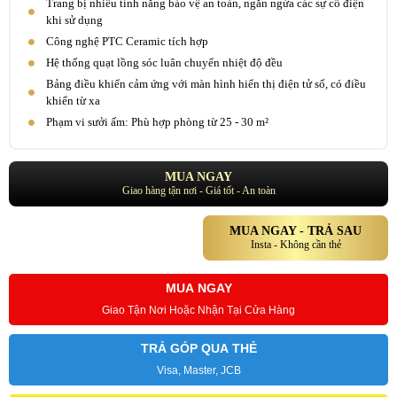
Trang bị nhiều tính năng bảo vệ an toàn, ngăn ngừa các sự cố điện
khi sử dụng
Công nghệ PTC Ceramic tích hợp
Hệ thống quạt lồng sóc luân chuyển nhiệt độ đều
Bảng điều khiển cảm ứng với màn hình hiển thị điện tử số, có điều
khiển từ xa
Phạm vi sưởi ấm: Phù hợp phòng từ 25 - 30 m²
MUA NGAY
Giao hàng tận nơi - Giá tốt - An toàn
MUA NGAY - TRẢ SAU
Insta - Không cần thẻ
MUA NGAY
Giao Tận Nơi Hoặc Nhận Tại Cửa Hàng
TRẢ GÓP QUA THẺ
Visa, Master, JCB