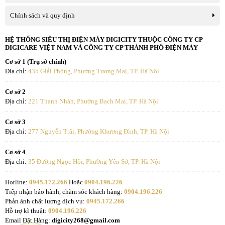
trong ngày và nhu cầu của từng thành viên. Với dải nhiệt độ tùy
chỉnh rộng từ 10 – 35°C, Máy sưởi gốm 2200W Nagakawa
Chính sách và quy định
NEH8399 cho phép bạn dễ dàng chọn mức nhiệt phù hợp, từ hơi
ấm dịu nhẹ đến hơi nóng lan tỏa.
HỆ THỐNG SIÊU THỊ ĐIỆN MÁY DIGICITY THUỘC CÔNG TY CP
DIGICARE VIỆT NAM VÀ CÔNG TY CP THÀNH PHỐ ĐIỆN MÁY
Ba chế độ làm việc Gió – Ấm – Nóng được tích hợp thông minh,
Cơ sở 1 (Trụ sở chính)
giúp bạn tận hưởng sự thoải mái trong mọi tình huống: khi cần
Địa chỉ:
435 Giải Phóng, Phường Tương Mai, TP. Hà Nội
thoáng mát, khi muốn sưởi ấm nhẹ nhàng hay khi cần làm nóng
nhanh chóng. Mọi trải nghiệm đều được cá nhân hóa, mang lại sự
Cơ sở 2
dễ chịu tối đa cho cả gia đình.
Địa chỉ:
221 Thanh Nhàn, Phường Bạch Mai, TP. Hà Nội
Cơ sở 3
Địa chỉ:
277 Nguyễn Trãi, Phường Khương Đình, TP. Hà Nội
Cơ sở 4
Địa chỉ:
35 Đường Ngọc Hồi, Phường Yên Sở, TP. Hà Nội
Hotline:
0945.172.266
Hoặc
0904.196.226
Tiếp nhận bảo hành, chăm sóc khách hàng:
0904.196.226
Phản ánh chất lượng dịch vụ:
0945.172.266
Hỗ trợ kĩ thuật:
0904.196.226
Email Đặt Hàng:
digicity268@gmail.com