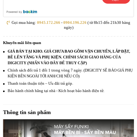
Powered by
Gọi mua hàng:
0945.172.266
-
0904.196.226
( từ 8h15 đến 21h30 hàng
ngày)
Khuyến mãi liên quan
GIÁ BÁN TẠI KHO. GIÁ CHƯA BAO GỒM VẬN CHUYỂN, LẮP ĐẶT,
BÊ LÊN TẦNG VÀ PHỤ KIỆN.
CHÍNH SÁCH GIAO HÀNG CỦA
DIGICITY (NHẤN VÀO ĐÂY ĐỂ TRUY CẬP)
Chính sách đổi trả 1 đổi 1 trong vòng 7 ngày. (DIGICITY SẼ BÁO GIÁ PHỤ
KIỆN BÊN NGOÀI TỚI ANH/CHỊ NẾU CÓ)
Thanh toán thuận tiện – Ưu đãi trả góp.
Bảo hành chính hãng tại nhà - Kích hoạt bảo hành điện tử.
Thông tin sản phẩm