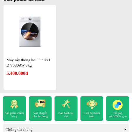
MÁY SẤY FUNIKI HD V680AW TRONG
KHÔNG GIAN
Máy sấy thông hơi Funiki H
D V680AW 8kg
5.400.000đ
Sản phẩm chính
Vận chuyển
Bảo hành tại
Liên hệ thanh
Trả góp
hãng
nhanh chóng
nhà
toán
với HD Saigon
Thông tin chung