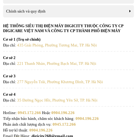
Chính sách và quy định
HỆ THỐNG SIÊU THỊ ĐIỆN MÁY DIGICITY THUỘC CÔNG TY CP
DIGICARE VIỆT NAM VÀ CÔNG TY CP THÀNH PHỐ ĐIỆN MÁY
Cơ sở 1 (Trụ sở chính)
Địa chỉ:
435 Giải Phóng, Phường Tương Mai, TP. Hà Nội
Cơ sở 2
Địa chỉ:
221 Thanh Nhàn, Phường Bạch Mai, TP. Hà Nội
Cơ sở 3
Địa chỉ:
277 Nguyễn Trãi, Phường Khương Đình, TP. Hà Nội
Cơ sở 4
Địa chỉ:
35 Đường Ngọc Hồi, Phường Yên Sở, TP. Hà Nội
Hotline:
0945.172.266
Hoặc
0904.196.226
Tiếp nhận bảo hành, chăm sóc khách hàng:
0904.196.226
Phản ánh chất lượng dịch vụ:
0945.172.266
Hỗ trợ kĩ thuật:
0904.196.226
Email Đặt Hàng:
digicity268@gmail.com