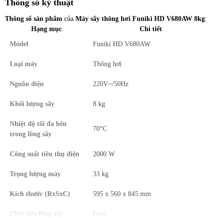
Thông số kỹ thuật
Thông số sản phẩm
của
Máy sấy thông hơi Funiki HD V680AW 8kg
:
Hạng mục
Chi tiết
Model
Funiki HD V680AW
Loại máy
Thông hơi
Nguồn điện
220V~/50Hz
Khối lượng sấy
8 kg
Nhiệt độ tối đa bên
70°C
trong lồng sấy
BẢNG ĐIỀU KHIỂN CƠ - XOAY LÀ
SẤY !
Công suất tiêu thụ điện
2000 W
Trọng lượng máy
33 kg
Bảng điều khiển cơ thiết kế thân thiện, tối giản thao tác – chỉ một
nút xoay là khởi động ngay chương trình sấy, phù hợp với mọi đối
Kích thước (RxSxC)
595 x 560 x 845 mm
tượng sử dụng.
Chất liệu lồng sấy
Inox