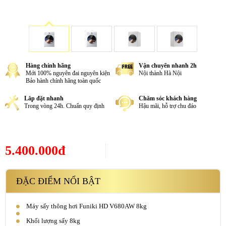
Hàng chính hãng
Vận chuyển nhanh 2h
Mới 100% nguyên đai nguyên kiện
Nội thành Hà Nội
Bảo hành chính hãng toàn quốc
Lắp đặt nhanh
Chăm sóc khách hàng
Trong vòng 24h. Chuẩn quy định
Hậu mãi, hỗ trợ chu đáo
5.400.000đ
ĐẶC ĐIỂM NỔI BẬT
Máy sấy thông hơi Funiki HD V680AW 8kg
Khối lượng sấy 8kg