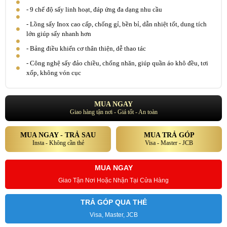
- 9 chế độ sấy linh hoạt, đáp ứng đa dạng nhu cầu
- Lồng sấy Inox cao cấp, chống gỉ, bền bỉ, dẫn nhiệt tốt, dung tích
lớn giúp sấy nhanh hơn
- Bảng điều khiển cơ thân thiện, dễ thao tác
- Công nghệ sấy đảo chiều, chống nhăn, giúp quần áo khô đều, tơi
xốp, không vón cục
MUA NGAY
Giao hàng tận nơi - Giá tốt - An toàn
MUA NGAY - TRẢ SAU
MUA TRẢ GÓP
Insta - Không cần thẻ
Visa - Master - JCB
MUA NGAY
Giao Tận Nơi Hoặc Nhận Tại Cửa Hàng
TRẢ GÓP QUA THẺ
Visa, Master, JCB