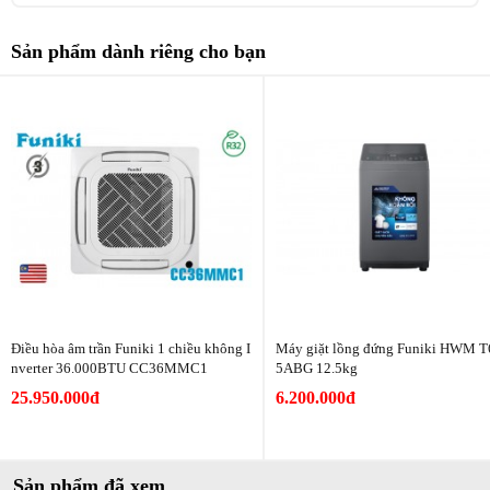
Máy vận hành ở mức nhiệt lý tưởng từ 40–60°C, giúp làm mềm
từng sợi vải, mang lại cảm giác dễ chịu khi sử dụng song song bảo
Sản phẩm dành riêng cho bạn
vệ quần áo luôn bền đẹp theo thời gian. Kết hợp với công nghệ sấy
đảo chiều, quần áo được sấy khô đồng đều, tơi xốp tự nhiên, hạn
chế tối đa tình trạng vón cục hay khô cứng sau sấy.
Điều hòa âm trần Funiki 1 chiều không I
Máy giặt lồng đứng Funiki HWM 
nverter 36.000BTU CC36MMC1
5ABG 12.5kg
25.950.000đ
6.200.000đ
Sản phẩm đã xem