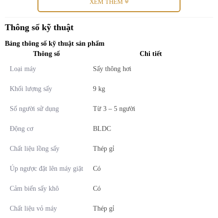
XEM THÊM
- Cửa máy được làm bằng kính,
có khả năng cách nhiệt
, tránh các
nguy cơ gây phỏng trong quá trình máy hoạt động.
Thông số kỹ thuật
Bảng thông số kỹ thuật sản phẩm
Thông số
Chi tiết
Loại máy
Sấy thông hơi
Khối lượng sấy
9 kg
Số người sử dụng
Từ 3 – 5 người
Động cơ
BLDC
*Hình ảnh chỉ mang tính chất minh họa
Chất liệu lồng sấy
Thép gỉ
Đặc điểm và cơ chế sấy
Úp ngược đặt lên máy giặt
Có
- Máy sấy quần áo này có cơ chế sấy là sấy thông hơi. Cơ chế
Cảm biến sấy khô
Có
này
giúp quần áo được
sấy khô nhanh chóng, tiết kiệm thời gian
.
Chất liệu vỏ máy
Thép gỉ
Tuy nhiên, bạn cần lựa chọn nơi lắp đặt máy thoáng mát (gần cửa