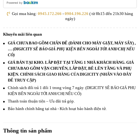
Powered by
Gọi mua hàng:
0945.172.266
-
0904.196.226
( từ 8h15 đến 21h30 hàng
ngày)
Khuyến mãi liên quan
GIÁ CHƯA BAO GỒM CHÂN ĐẾ (DÀNH CHO MÁY GIẶT, MÁY SẤY) ,
…
(DIGICITY SẼ BÁO GIÁ PHỤ KIỆN BÊN NGOÀI TỚI ANH/CHỊ NẾU
CÓ)
GIÁ BÁN TẠI KHO. LẮP ĐẶT TẠI TẦNG 1 NHÀ KHÁCH HÀNG. GIÁ
CHƯA BAO GỒM VẬN CHUYỂN, LẮP ĐẶT, BÊ LÊN TẦNG VÀ PHỤ
KIỆN.
CHÍNH SÁCH GIAO HÀNG CỦA DIGICITY (NHẤN VÀO ĐÂY
ĐỂ TRUY CẬP)
Chính sách đổi trả 1 đổi 1 trong vòng 7 ngày. (DIGICITY SẼ BÁO GIÁ PHỤ
KIỆN BÊN NGOÀI TỚI ANH/CHỊ NẾU CÓ)
Thanh toán thuận tiện – Ưu đãi trả góp.
Bảo hành chính hãng tại nhà - Kích hoạt bảo hành điện tử.
Thông tin sản phẩm