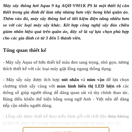
Máy sấy thông hơi Aqua 9 kg AQH-V901K PS là một thiết bị cần
thiết trong gia đình để làm nhẹ nhàng hơn việc hong khô quần áo.
Thêm vào đó, máy sấy thông hơi sẽ tiết kiệm điện năng nhiều hơn
so với các loại máy sấy khác. Kết hợp công nghệ sấy đảo chiều
giảm nhăn hiệu quả trên quần áo, đây sẽ là sự lựa chọn phù hợp
cho các gia đình có từ 3 đến 5 thành viên.
Tổng quan thiết kế
- Máy sấy Aqua sở hữu thiết kế màu đen sang trọng, nhỏ gọn, tương
thích thiết kế với các loại máy giặt lồng ngang thông dụng.
- Máy sấy này được tích hợp
nút nhấn
và
núm vặn
để lựa chọn
chương trình sấy cùng với
màn hình hiển thị LED hiện rõ
các
thông số giúp người dùng dễ dàng quan sát và tùy chỉnh thao tác.
Bảng điều khiển thể hiện bằng song ngữ Anh - Việt nên dễ dàng
tiếp cận nhiều người dùng.
- Lồng sấy được thiết kế theo kiểu hình gối với chất liệu
thép không
gỉ bền bỉ, hạn chế mảng bám trong quá trình sử dụng
máy sấy.