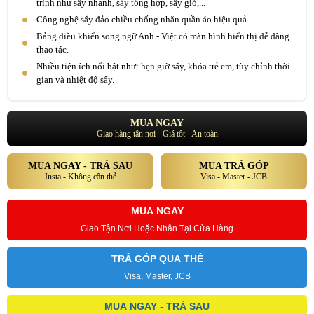
trình như sấy nhanh, sấy tổng hợp, sấy gió,...
Công nghệ sấy đảo chiều chống nhăn quần áo hiệu quả.
Bảng điều khiển song ngữ Anh - Việt có màn hình hiển thị dễ dàng
thao tác.
Nhiều tiện ích nổi bật như: hẹn giờ sấy, khóa trẻ em, tùy chỉnh thời
gian và nhiệt độ sấy.
MUA NGAY
Giao hàng tận nơi - Giá tốt - An toàn
MUA NGAY - TRẢ SAU
MUA TRẢ GÓP
Insta - Không cần thẻ
Visa - Master - JCB
MUA NGAY
Giao Tận Nơi Hoặc Nhận Tại Cửa Hàng
TRẢ GÓP QUA THẺ
Visa, Master, JCB
MUA NGAY - TRẢ SAU