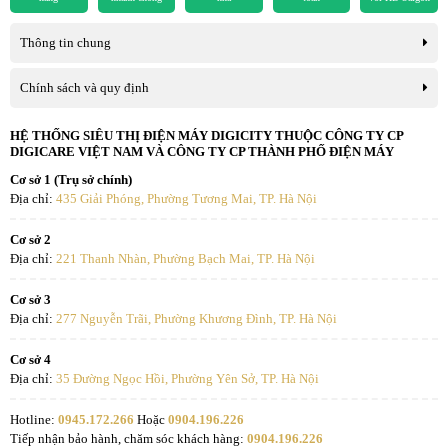
- Máy sấy Aqua sở hữu công nghệ sấy đảo chiều giảm nhăn. Công
Thông tin chung
nghệ này làm giảm nhăn quần áo bằng cách nhào trộn và đánh
bông quần áo theo chu trình xoay của máy, nâng cao hiệu quả sấy
Chính sách và quy định
khô quần áo.
HỆ THỐNG SIÊU THỊ ĐIỆN MÁY DIGICITY THUỘC CÔNG TY CP
DIGICARE VIỆT NAM VÀ CÔNG TY CP THÀNH PHỐ ĐIỆN MÁY
Cơ sở 1 (Trụ sở chính)
Địa chỉ:
435 Giải Phóng, Phường Tương Mai, TP. Hà Nội
Cơ sở 2
Địa chỉ:
221 Thanh Nhàn, Phường Bạch Mai, TP. Hà Nội
Cơ sở 3
Địa chỉ:
277 Nguyễn Trãi, Phường Khương Đình, TP. Hà Nội
Cơ sở 4
Địa chỉ:
35 Đường Ngọc Hồi, Phường Yên Sở, TP. Hà Nội
*Hình ảnh chỉ mang tính chất minh họa
Hotline:
0945.172.266
Hoặc
0904.196.226
Tiện ích
Tiếp nhận bảo hành, chăm sóc khách hàng:
0904.196.226