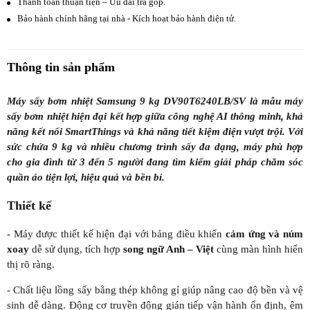
Thanh toán thuận tiện – Ưu đãi trả góp.
Bảo hành chính hãng tại nhà - Kích hoạt bảo hành điện tử.
Thông tin sản phẩm
Máy sấy bơm nhiệt Samsung 9 kg DV90T6240LB/SV là mẫu máy
sấy bơm nhiệt hiện đại kết hợp giữa công nghệ AI thông minh, khả
năng kết nối SmartThings và khả năng tiết kiệm điện vượt trội. Với
sức chứa 9 kg và nhiều chương trình sấy đa dạng, máy phù hợp
cho gia đình từ 3 đến 5 người đang tìm kiếm giải pháp chăm sóc
quần áo tiện lợi, hiệu quả và bền bỉ.
Thiết kế
- Máy được thiết kế hiện đại với bảng điều khiển
cảm ứng và núm
xoay
dễ sử dụng, tích hợp
song ngữ Anh – Việt
cùng màn hình hiển
thị rõ ràng.
- Chất liệu lồng sấy bằng thép không gỉ giúp nâng cao độ bền và vệ
sinh dễ dàng. Động cơ truyền động gián tiếp vận hành ổn định, êm