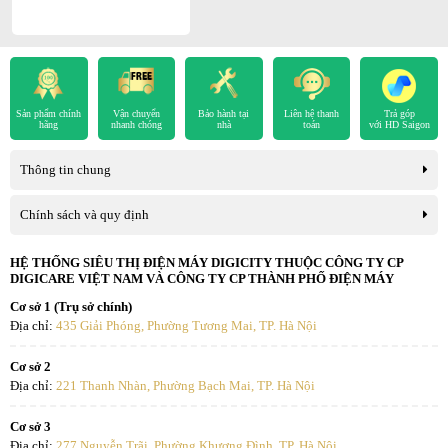
Công nghệ sấy
Drying Rack
Có
-
Hygiene Care
hỗ trợ sấy diệt khuẩn, phù hợp với quần áo trẻ em
hoặc đồ mặc sát da.
Drying Time Selector
Có
Sản phẩm chính
Vận chuyển
Bảo hành tại
Liên hệ thanh
Trả góp
Mixed Load Bell / Damp
hãng
nhanh chóng
Có
nhà
toán
với HD Saigon
Alert
Thông tin chung
My Cycle
Có
Chính sách và quy định
Progress Indicator
Có
Wrinkle Prevent
Có
HỆ THỐNG SIÊU THỊ ĐIỆN MÁY DIGICITY THUỘC CÔNG TY CP
DIGICARE VIỆT NAM VÀ CÔNG TY CP THÀNH PHỐ ĐIỆN MÁY
OptimalDry System
Có
Cơ sở 1 (Trụ sở chính)
Địa chỉ:
435 Giải Phóng, Phường Tương Mai, TP. Hà Nội
Chương trình sấy
*Hình ảnh chỉ mang tính chất minh họa
Cơ sở 2
Cool Air
Có
Địa chỉ:
221 Thanh Nhàn, Phường Bạch Mai, TP. Hà Nội
-
Wrinkle Prevent
giữ quần áo không bị nhăn, giảm công đoạn ủi
sau sấy.
Iron Dry
Có
Cơ sở 3
Địa chỉ:
277 Nguyễn Trãi, Phường Khương Đình, TP. Hà Nội