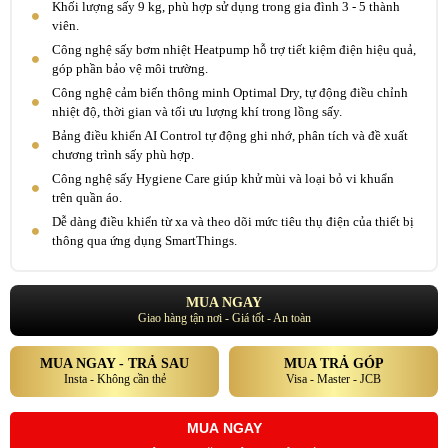
Khối lượng sấy 9 kg, phù hợp sử dụng trong gia đình 3 - 5 thành
viên.
Công nghệ sấy bơm nhiệt Heatpump hỗ trợ tiết kiệm điện hiệu quả,
góp phần bảo vệ môi trường.
Công nghệ cảm biến thông minh Optimal Dry, tự động điều chỉnh
nhiệt độ, thời gian và tối ưu lượng khí trong lồng sấy.
Bảng điều khiển AI Control tự động ghi nhớ, phân tích và đề xuất
chương trình sấy phù hợp.
Công nghệ sấy Hygiene Care giúp khử mùi và loại bỏ vi khuẩn
trên quần áo.
Dễ dàng điều khiển từ xa và theo dõi mức tiêu thụ điện của thiết bị
thông qua ứng dụng SmartThings.
MUA NGAY
Giao hàng tận nơi - Giá tốt - An toàn
MUA NGAY - TRẢ SAU
MUA TRẢ GÓP
Insta - Không cần thẻ
Visa - Master - JCB
MUA NGAY