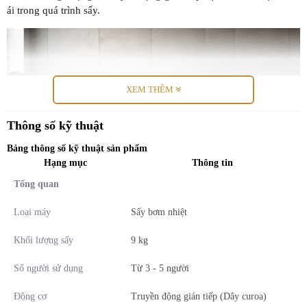
ái trong quá trình sấy.
XEM THÊM
Thông số kỹ thuật
Bảng thông số kỹ thuật sản phẩm
Hạng mục
Thông tin
Tổng quan
*Hình ảnh chỉ mang tính chất minh họa
Loại máy
Sấy bơm nhiệt
Đặc điểm và cơ chế sấy
Khối lượng sấy
9 kg
- Máy sấy Samsung DV90T6240LB/SV ứng dụng công nghệ sấy
Số người sử dụng
Từ 3 - 5 người
bơm nhiệt
,
giúp làm khô quần áo nhẹ nhàng, tiết kiệm năng lượng
hiệu quả.
Động cơ
Truyền động gián tiếp (Dây curoa)