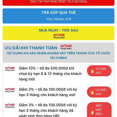
Giao Tận Nơi Hoặc Nhận Tại Cửa Hàng
TRẢ GÓP QUA THẺ
Visa, Master, JCB
MUA NGAY - TRẢ SAU
ƯU ĐÃI KHI THANH TOÁN
(SỬ DỤNG KHI XÁC NHẬN KHOẢN VAY TRÊN TRANG CỦA TỔ CHỨC
TÀI CHÍNH)
Giảm 10% – tối đa 500.000đ khi
ƯU ĐÃI
HOT
chọn kỳ hạn 6 & 12 tháng cho khách
hàng mới
Giảm 3% – tối đa 100.000đ với kỳ
ƯU ĐÃI
HOT
hạn 3 tháng cho khách hàng mới
Giảm 3% – tối đa 100.000đ với kỳ
SIÊU
MỚI,
hạn 3 tháng cho khách hàng đã
SIÊU
phát sinh đơn hàng HPL