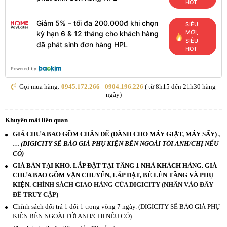
HOT
Giảm 5% – tối đa 200.000đ khi chọn
SIÊU
MỚI,
kỳ hạn 6 & 12 tháng cho khách hàng
SIÊU
đã phát sinh đơn hàng HPL
HOT
Powered by
Gọi mua hàng:
0945.172.266
-
0904.196.226
( từ 8h15 đến 21h30 hàng
ngày)
Khuyến mãi liên quan
GIÁ CHƯA BAO GỒM CHÂN ĐẾ (DÀNH CHO MÁY GIẶT, MÁY SẤY) ,
…
(DIGICITY SẼ BÁO GIÁ PHỤ KIỆN BÊN NGOÀI TỚI ANH/CHỊ NẾU
CÓ)
GIÁ BÁN TẠI KHO. LẮP ĐẶT TẠI TẦNG 1 NHÀ KHÁCH HÀNG. GIÁ
CHƯA BAO GỒM VẬN CHUYỂN, LẮP ĐẶT, BÊ LÊN TẦNG VÀ PHỤ
KIỆN.
CHÍNH SÁCH GIAO HÀNG CỦA DIGICITY (NHẤN VÀO ĐÂY
ĐỂ TRUY CẬP)
Chính sách đổi trả 1 đổi 1 trong vòng 7 ngày. (DIGICITY SẼ BÁO GIÁ PHỤ
KIỆN BÊN NGOÀI TỚI ANH/CHỊ NẾU CÓ)