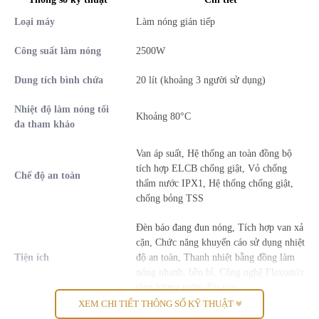
(Heating) báo nước đang đun và tắt đi khi nước đã đun xong, được
Loại máy
Làm nóng gián tiếp
điều khiển bằng nút vặn giúp điều chỉnh nhiều mức nhiệt độ, thao
tác dễ dàng, tiện lợi.
Công suất làm nóng
2500W
Dung tích bình chứa
20 lít (khoảng 3 người sử dụng)
Nhiệt độ làm nóng tối
Khoảng 80°C
đa tham khảo
Van áp suất, Hệ thống an toàn đồng bộ
tích hợp ELCB chống giật, Vỏ chống
Chế độ an toàn
thấm nước IPX1, Hệ thống chống giật,
chống bỏng TSS
Đèn báo đang đun nóng, Tích hợp van xả
cặn, Chức năng khuyến cáo sử dụng nhiệt
Tiết kiệm điện năng với hệ thống làm nóng gián tiếp
Tiện ích
độ an toàn, Thanh nhiệt bằng đồng làm
nóng nhanh, bền bỉ, Công nghệ Flexomix
Máy nước nóng Ariston có công suất là 2500 W chỉ mất khoảng 20
tăng lượng nước đầu vào
phút để đun nóng nước, máy sử dụng hệ thống làm nóng gián tiếp,
XEM CHI TIẾT THÔNG SỐ KỸ THUẬT
bạn chỉ cần đun nước một lần ban đầu mà không cần phải đun nước
Tùy chỉnh nhiệt độ nước
Nhiều mức độ