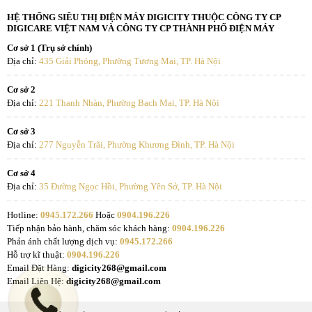
cao hơn, tránh bám cặn so với chất liệu thép không gỉ hoặc inox.
HỆ THỐNG SIÊU THỊ ĐIỆN MÁY DIGICITY THUỘC CÔNG TY CP
DIGICARE VIỆT NAM VÀ CÔNG TY CP THÀNH PHỐ ĐIỆN MÁY
Cơ sở 1 (Trụ sở chính)
Địa chỉ:
435 Giải Phóng, Phường Tương Mai, TP. Hà Nội
Cơ sở 2
Địa chỉ:
221 Thanh Nhàn, Phường Bạch Mai, TP. Hà Nội
Cơ sở 3
Địa chỉ:
277 Nguyễn Trãi, Phường Khương Đình, TP. Hà Nội
Cơ sở 4
Địa chỉ:
35 Đường Ngọc Hồi, Phường Yên Sở, TP. Hà Nội
Lòng bình tráng men Titan tránh rò rỉ nước ra bên
Hotline:
0945.172.266
Hoặc
0904.196.226
Tiếp nhận bảo hành, chăm sóc khách hàng:
0904.196.226
ngoài
Phản ánh chất lượng dịch vụ:
0945.172.266
Hỗ trợ kĩ thuật:
0904.196.226
Bên trong lòng bình, nhà sản xuất đã tráng một lớp men Titan giúp
Email Đặt Hàng:
digicity268@gmail.com
loại bỏ tình trạng rò rỉ nước từ bên trong tạo nguy cơ chập điện cao.
Email Liên Hệ:
digicity268@gmail.com