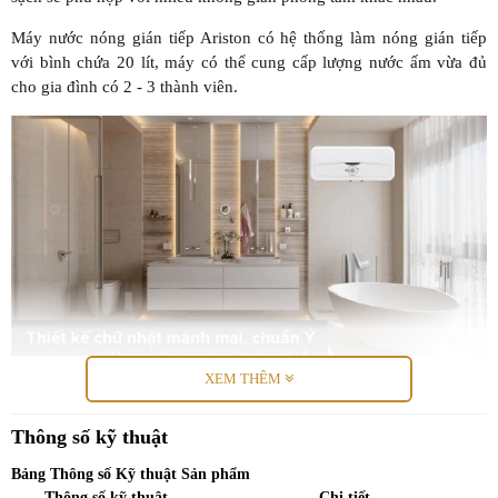
Máy nước nóng gián tiếp Ariston có hệ thống làm nóng gián tiếp
với bình chứa 20 lít, máy có thể cung cấp lượng nước ấm vừa đủ
cho gia đình có 2 - 3 thành viên.
XEM THÊM
Trang bị hệ thống đèn báo hiệu, thuận tiện cho việc
Thông số kỹ thuật
theo dõi
Bảng Thông số Kỹ thuật Sản phẩm
Sản phẩm được trang bị đèn báo nước nóng sẵn sàng, khi sáng đỏ
Thông số kỹ thuật
Chi tiết