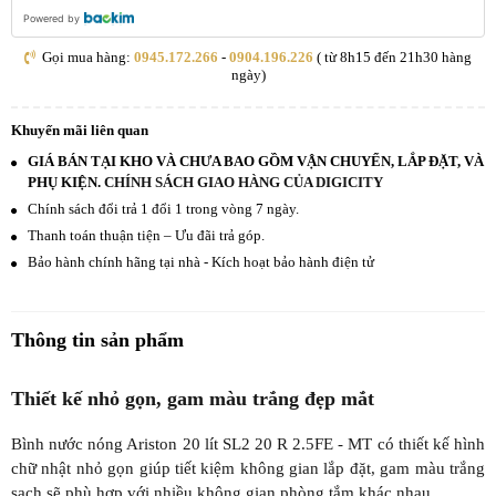
Powered by
Gọi mua hàng:
0945.172.266
-
0904.196.226
( từ 8h15 đến 21h30 hàng
ngày)
Khuyến mãi liên quan
GIÁ BÁN TẠI KHO VÀ CHƯA BAO GỒM VẬN CHUYỂN, LẮP ĐẶT, VÀ
PHỤ KIỆN.
CHÍNH SÁCH GIAO HÀNG CỦA DIGICITY
Chính sách đổi trả 1 đổi 1 trong vòng 7 ngày.
Thanh toán thuận tiện – Ưu đãi trả góp.
Bảo hành chính hãng tại nhà - Kích hoạt bảo hành điện tử
Thông tin sản phẩm
Thiết kế nhỏ gọn, gam màu trắng đẹp mắt
Bình nước nóng Ariston 20 lít SL2 20 R 2.5FE - MT có thiết kế hình
chữ nhật nhỏ gọn giúp tiết kiệm không gian lắp đặt, gam màu trắng
sạch sẽ phù hợp với nhiều không gian phòng tắm khác nhau.