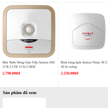
Bên cạnh đó, máy nước nóng còn có các tính năng an toàn như:
Hãng
Ariston
- Bộ điều chỉnh nhiệt TBST sẽ ngừng gia nhiệt khi cảm nhận được
nhiệt độ nước đạt đến mức cài sẵn, giúp tiết kiệm điện năng.
- Van an toàn giải phóng áp suất nước trong bình khi áp suất vượt
quá mức cho phép, đảm bảo an toàn tuyệt đối.
Máy Nước Nóng Gián Tiếp Ariston AN2
Bình nóng lạnh Ariston Vitaly 30 2
15 R 2.5 FE 15 lít 2.5KW
30 lít vuông
2.790.000đ
2.250.000đ
Sản phẩm đã xem
Tăng cường 10% nước nóng với công nghệ Flexomix