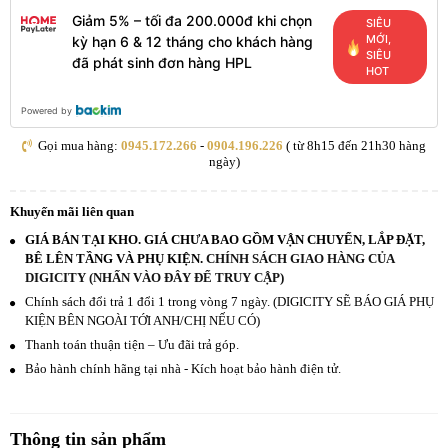
Giảm 5% – tối đa 200.000đ khi chọn
SIÊU
MỚI,
kỳ hạn 6 & 12 tháng cho khách hàng
SIÊU
đã phát sinh đơn hàng HPL
HOT
Powered by
Gọi mua hàng:
0945.172.266
-
0904.196.226
( từ 8h15 đến 21h30 hàng
ngày)
Khuyến mãi liên quan
GIÁ BÁN TẠI KHO. GIÁ CHƯA BAO GỒM VẬN CHUYỂN, LẮP ĐẶT,
BÊ LÊN TẦNG VÀ PHỤ KIỆN.
CHÍNH SÁCH GIAO HÀNG CỦA
DIGICITY (NHẤN VÀO ĐÂY ĐỂ TRUY CẬP)
Chính sách đổi trả 1 đổi 1 trong vòng 7 ngày. (DIGICITY SẼ BÁO GIÁ PHỤ
KIỆN BÊN NGOÀI TỚI ANH/CHỊ NẾU CÓ)
Thanh toán thuận tiện – Ưu đãi trả góp.
Bảo hành chính hãng tại nhà - Kích hoạt bảo hành điện tử.
Thông tin sản phẩm