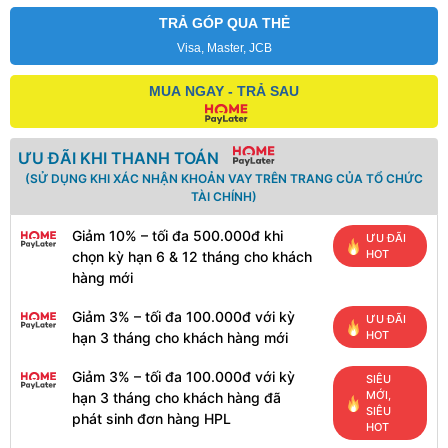
TRẢ GÓP QUA THẺ
Visa, Master, JCB
MUA NGAY - TRẢ SAU
ƯU ĐÃI KHI THANH TOÁN
(SỬ DỤNG KHI XÁC NHẬN KHOẢN VAY TRÊN TRANG CỦA TỔ CHỨC
TÀI CHÍNH)
Giảm 10% – tối đa 500.000đ khi
ƯU ĐÃI
HOT
chọn kỳ hạn 6 & 12 tháng cho khách
hàng mới
Giảm 3% – tối đa 100.000đ với kỳ
ƯU ĐÃI
HOT
hạn 3 tháng cho khách hàng mới
Giảm 3% – tối đa 100.000đ với kỳ
SIÊU
MỚI,
hạn 3 tháng cho khách hàng đã
SIÊU
phát sinh đơn hàng HPL
HOT