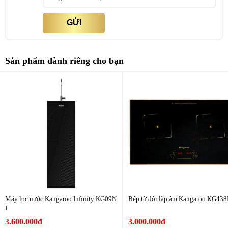
Máy lọc nước Hydrogen Kangaroo KG11A8 thế hệ mới 2024 được
GỬI
trang bị hệ lõi siêu lọc 11 lõi vượt trội, gấp đôi Hydrogen và khoáng
chất cho cơ thể. Màng lọc RO Vortex giúp giảm 75% nước thải, tuổi
thọ kéo dài tới 3 năm.
Sản phẩm dành riêng cho bạn
Lõi 1 (PP 5 micro): Loại bỏ chất bẩn, bùn đất, gỉ sét có kích
thước trên 5 micron
Lõi 2 (GAC): khử mùi, chất hữu cơ, thuốc trừ sâu, thuốc bảo
vệ thực vật, kim loại nặng, dư lượng Clo dư trong nước
Lõi 3 (PP 1 micron): Loại bỏ chất bẩn, bùn đất, gỉ sét có kích
thước trên 1 micron
Lõi 4 (RO 100G): Loại bỏ 99,9% vi khuẩn, virus, kim loại
nặng…
Lõi 5 (Fir+): Chia tách các phân tử nước thành cụm phân tử
nhỏ giúp cơ thể dễ dàng hấp thu nước.
Lõi 6 (OrpH+): Giúp đưa Orp của nước về gần mức cân bằng
của cơ thể, bổ sung khoáng chất và loại bỏ các tác nhân oxy
hóa
Máy lọc nước Kangaroo Infinity KG09N
Bếp từ đôi lắp âm Kangaroo KG438
Lõi 7 (HypH+): tạo nước kiềm tính. Có khả năng loại bỏ tác
I
nhân oxy hóa, trung hòa axit dư thừa
3.600.000đ
3.000.000đ
Lõi 8,9 (Mineral+): Tạo khoáng chất cần thiết cho cơ thể