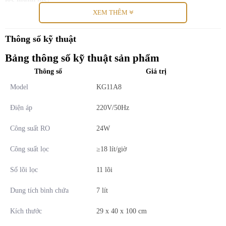
XEM THÊM
Thông số kỹ thuật
Bảng thông số kỹ thuật sản phẩm
Thông số
Giá trị
Model
KG11A8
Điện áp
220V/50Hz
Công suất RO
24W
Công suất lọc
≥18 lít/giờ
Số lõi lọc
11 lõi
Thiết kế Hàn Quốc – Nâng tầm chất lượng
Dung tích bình chứa
7 lít
Máy lọc nước Kangaroo Sumire Series 2024 vượt trội với thiết kế
Kích thước
29 x 40 x 100 cm
phong cách Hàn Quốc hướng đến khách hàng cao cấp, yêu thích sự