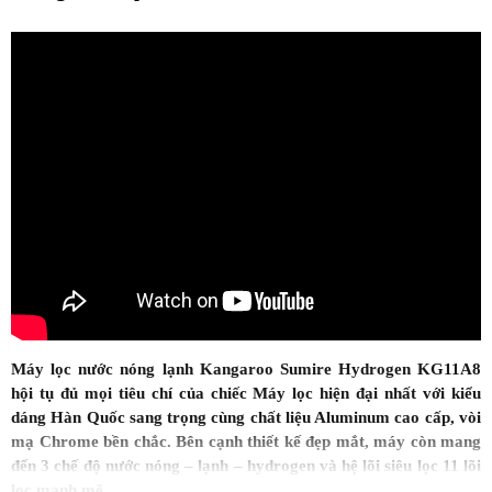
Máy lọc nước nóng lạnh Kangaroo Sumire Hydrogen KG11A8
hội tụ đủ mọi tiêu chí của chiếc Máy lọc hiện đại nhất với kiểu
dáng Hàn Quốc sang trọng cùng chất liệu Aluminum cao cấp, vòi
mạ Chrome bền chắc. Bên cạnh thiết kế đẹp mắt, máy còn mang
đến 3 chế độ nước nóng – lạnh – hydrogen và hệ lõi siêu lọc 11 lõi
lọc mạnh mẽ.