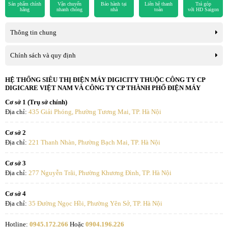
Sản phẩm chính
Vận chuyển
Bảo hành tại
Liên hệ thanh
Trả góp
hãng
nhanh chóng
nhà
toán
với HD Saigon
Chất liệu Aluminum cao cấp
Thông tin chung
Không chỉ ngoại hình, các bộ phận Máy lọc nước 11 lõi Kangaroo
KG11A8 đều được chú trọng làm từ vật liệu cao cấp. Vòi và van lấy
Chính sách và quy định
nước được mạ Chrome độ bền cao, chống gỉ. Hiệu ứng đặc biệt
Aluminum sơn Anodized tại cánh cửa tủ.
HỆ THỐNG SIÊU THỊ ĐIỆN MÁY DIGICITY THUỘC CÔNG TY CP
DIGICARE VIỆT NAM VÀ CÔNG TY CP THÀNH PHỐ ĐIỆN MÁY
Cơ sở 1 (Trụ sở chính)
Địa chỉ:
435 Giải Phóng, Phường Tương Mai, TP. Hà Nội
Cơ sở 2
Địa chỉ:
221 Thanh Nhàn, Phường Bạch Mai, TP. Hà Nội
Cơ sở 3
Địa chỉ:
277 Nguyễn Trãi, Phường Khương Đình, TP. Hà Nội
Cơ sở 4
Địa chỉ:
35 Đường Ngọc Hồi, Phường Yên Sở, TP. Hà Nội
Hotline:
0945.172.266
Hoặc
0904.196.226