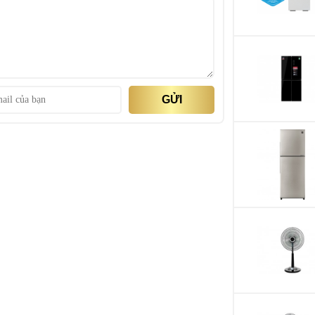
ẩm (Cao/Trung bì
Công suất tiêu thụ
ẩm (Cao/Trung bì
Độ ồn có tạo ẩm 
bình/Thấp)
GỬI
Công suất tạo ẩm
Plasmacluster ion
Mật độ Plasmaclus
Tuổi thọ bộ phát
Plasmacluster ion
Cảm biến
Dung tích bình ch