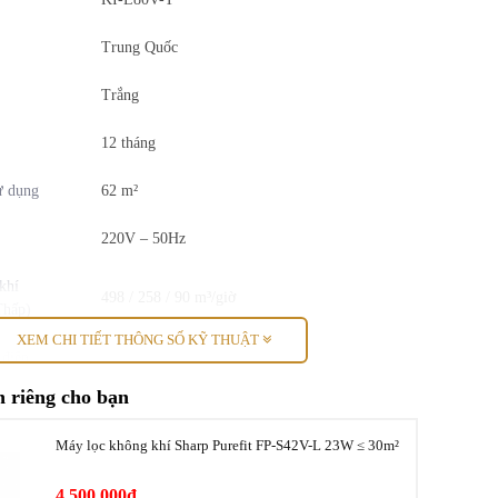
Trung Quốc
Trắng
12 tháng
ử dụng
62 m²
220V – 50Hz
khí
498 / 258 / 90 m³/giờ
Thấp)
XEM CHI TIẾT THÔNG SỐ KỸ THUẬT
 điện
103 / 29 / 6.4 W
Thấp)
 riêng cho bạn
 bình/Thấp)
55 / 44 / 21 dB
Máy lọc không khí Sharp Purefit FP-S42V-L 23W ≤ 30m²
hí có tạo
378 / 258 / 96 m³/giờ
4.500.000đ