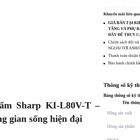
Khuyến mãi liên qu
GIÁ BÁN TẠI K
TẦNG VÀ PHỤ K
ĐÂY ĐỂ TRUY C
Chính sách đổi tr
NGOÀI TỚI ANH/
Thanh toán thuận t
Bảo hành chính hãn
Thông số kỹ th
Bảng thông số kỹ 
 ẩm Sharp KI-L80V-T –
Tên thôn
Hãng sản xuất
g gian sống hiện đại
Dòng sản phẩm
Model