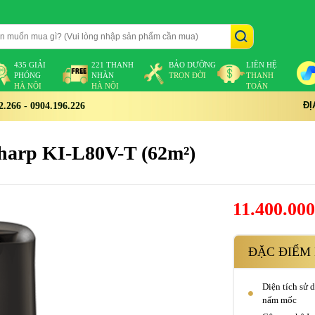
435 GIẢI
221 THANH
BẢO DƯỠNG
LIÊN HỆ
PHÓNG
NHÀN
TRỌN ĐỜI
THANH
HÀ NỘI
HÀ NỘI
TOÁN
ĐỊ
266 - 0904.196.226
Sharp KI-L80V-T (62m²)
11.400.00
ĐẶC ĐIỂM 
Diện tích sử 
nấm mốc