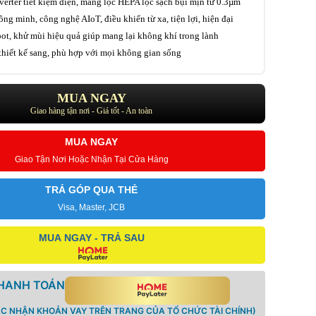
erter tiết kiệm điện, màng lọc HEPA lọc sạch bụi mịn từ 0.3µm
ông minh, công nghệ AIoT, điều khiển từ xa, tiện lợi, hiện đại
ot, khử mùi hiệu quả giúp mang lại không khí trong lành
 thiết kế sang, phù hợp với mọi không gian sống
MUA NGAY
Giao hàng tận nơi - Giá tốt - An toàn
MUA NGAY
Giao Tận Nơi Hoặc Nhận Tại Cửa Hàng
TRẢ GÓP QUA THẺ
Visa, Master, JCB
MUA NGAY - TRẢ SAU
THANH TOÁN
ÁC NHẬN KHOẢN VAY TRÊN TRANG CỦA TỔ CHỨC TÀI CHÍNH)