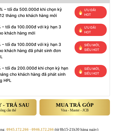
% – tối đa 500.000đ khi chọn kỳ
ƯU ĐÃI
HOT
 12 tháng cho khách hàng mới
 – tối đa 100.000đ với kỳ hạn 3
ƯU ĐÃI
HOT
ho khách hàng mới
 – tối đa 100.000đ với kỳ hạn 3
SIÊU MỚI,
SIÊU HOT
ho khách hàng đã phát sinh đơn
PL
 – tối đa 200.000đ khi chọn kỳ hạn
SIÊU MỚI,
SIÊU HOT
tháng cho khách hàng đã phát sinh
g HPL
 - TRẢ SAU
MUA TRẢ GÓP
hông cần thẻ
Visa - Master - JCB
àng:
0945.172.266 - 0946.172.266
(từ 8h15-21h30 hàng ngày)