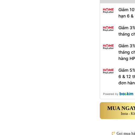
Giảm 10
hạn 6 &
Giảm 3%
tháng c
Giảm 3%
tháng c
hàng H
Giảm 5%
6 & 12 
đơn hàn
Powered by
MUA NGAY
Insta - K
Gọi mua h