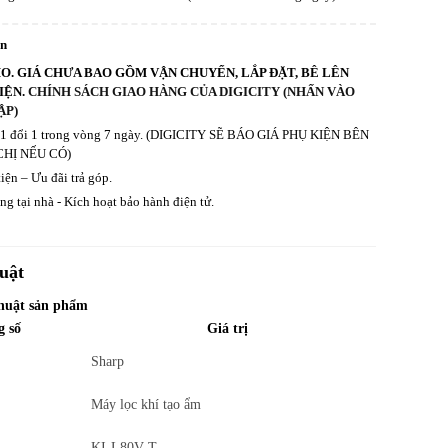
an
HO. GIÁ CHƯA BAO GỒM VẬN CHUYỂN, LẮP ĐẶT, BÊ LÊN
IỆN.
CHÍNH SÁCH GIAO HÀNG CỦA DIGICITY (NHẤN VÀO
ẬP)
ả 1 đổi 1 trong vòng 7 ngày. (DIGICITY SẼ BÁO GIÁ PHỤ KIỆN BÊN
CHỊ NẾU CÓ)
iện – Ưu đãi trả góp.
g tại nhà - Kích hoạt bảo hành điện tử.
uật
thuật sản phẩm
g số
Giá trị
Sharp
Máy lọc khí tạo ẩm
KI-L80V-T