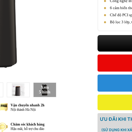
Công nghệ Inv
6 cảm biến th
Chế độ PCI sp
Bộ lọc 3 lớp,
Xem
5 hình
Vận chuyển nhanh 2h
Nội thành Hà Nội
ƯU ĐÃI KHI 
Chăm sóc khách hàng
Hậu mãi, hỗ trợ chu đáo
(SỬ DỤNG KHI X