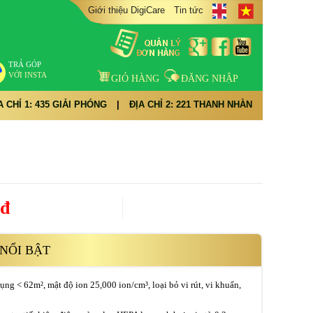
Giới thiệu DigiCare
Tin tức
TRẢ GÓP
VỚI INSTA
GIỎ HÀNG
ĐĂNG NHẬP
A CHỈ 1: 435 GIẢI PHÓNG
|
ĐỊA CHỈ 2: 221 THANH NHÀN
0đ
NỔI BẬT
dụng < 62m², mật độ ion 25,000 ion/cm³, loại bỏ vi rút, vi khuẩn,