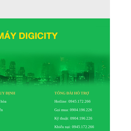
UY ĐỊNH
TỔNG ĐÀI HỖ TRỢ
 hòa
Hotline: 0945.172.266
ển
Gọi mua: 0904.196.226
Kỹ thuật: 0904.196.226
Khiếu nại: 0945.172.266