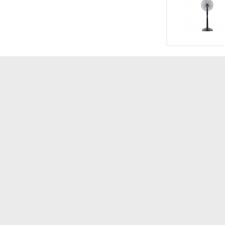
Màng lọc
Thời gian sử dụng
Bánh xe di chuyển
Hẹn giờ Bật/Tắt
Khóa trẻ em
Kích thước (Rộng
Cao)
Trọng lượng
Công nghệ
Chế độ hoạt động
Tiện ích