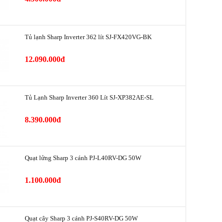
nh/Thấp)
 điện có tạo
49 / 31 / 7.5 W
nh/Thấp)
Tủ lạnh Sharp Inverter 362 lít SJ-FX420VG-BK
(Cao/Trung
12.090.000đ
48 / 44 / 23 dB
700 ml/giờ
Tủ Lạnh Sharp Inverter 360 Lít SJ-XP382AE-SL
Có
8.390.000đ
ter ion
25.000 ion/cm³
19.000 giờ
Quạt lửng Sharp 3 cánh PJ-L40RV-DG 50W
1.100.000đ
PM2.5, Mùi, Ánh sáng, Nhiệt độ, Độ ẩm
ứa nước
3.6 lít
Quạt cây Sharp 3 cánh PJ-S40RV-DG 50W