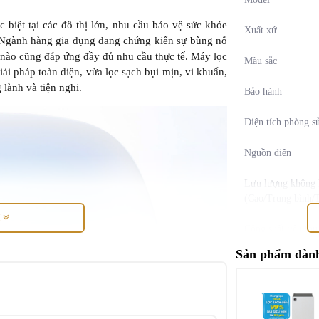
 biệt tại các đô thị lớn, nhu cầu bảo vệ sức khỏe
Xuất xứ
t. Ngành hàng gia dụng đang chứng kiến sự bùng nổ
 nào cũng đáp ứng đầy đủ nhu cầu thực tế. Máy lọc
Màu sắc
i pháp toàn diện, vừa lọc sạch bụi mịn, vi khuẩn,
 lành và tiện nghi.
Bảo hành
Diện tích phòng s
Nguồn điện
Lưu lượng không 
(Cao/Trung bình/
M
Công suất tiêu thụ
(Cao/Trung bình/
Sản phẩm dành
Độ ồn (Cao/Trung
Lưu lượng không k