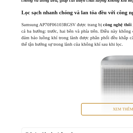
chóng và đồng đều, giúp cải thiện chất lượng không khí mộ
Lọc sạch nhanh chóng và lan tỏa đều với công ng
Samsung AP70F06103RGSV được trang bị
công nghệ thổi 
cả ba hướng: trước, hai bên và phía trên. Điều này không
đảm bảo luồng khí trong lành được phân phối đều khắp că
thể tận hưởng sự trong lành của không khí sau khi lọc.
XEM THÊ