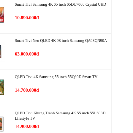
Smart Tivi Samsung 4K 65 inch 65DU7000 Crystal UHD
10.890.000đ
Smart Tivi Neo QLED 4K 98 inch Samsung QA98QN90A
thuật sản phẩm
số
Giá trị
63.000.000đ
PM0.3; PM0.5; PM1.0; PM2.5; PM10
quả
Phòng 60 m²
QLED Tivi 4K Samsung 55 inch 55Q80D Smart TV
 đa
467 m³/giờ
14.700.000đ
ng
60 W
QLED Tivi Khung Tranh Samsung 4K 55 inch 55LS03D
Màng lọc bụi siêu mịn; Màng lọc than hoạt
Lifestyle TV
tính; Màng lọc thô
14.900.000đ
Cảm ứng