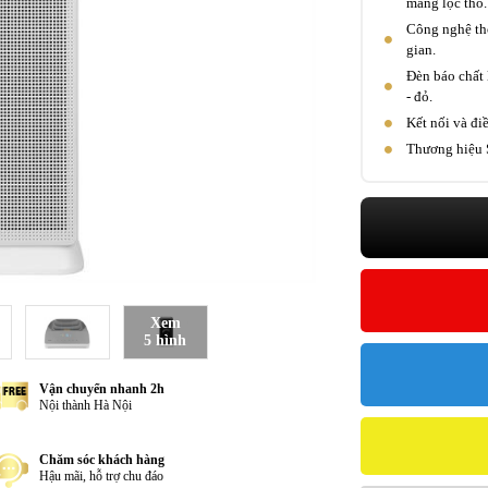
màng lọc thô.
Công nghệ thổ
gian.
Đèn báo chất 
- đỏ.
Kết nối và đi
Thương hiệu S
Xem
5 hình
Vận chuyển nhanh 2h
Nội thành Hà Nội
Chăm sóc khách hàng
Hậu mãi, hỗ trợ chu đáo