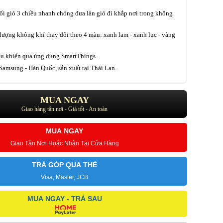
i gió 3 chiều nhanh chóng đưa làn gió đi khắp nơi trong không
lượng không khí thay đổi theo 4 màu: xanh lam - xanh lục - vàng
ều khiển qua ứng dụng SmartThings.
amsung - Hàn Quốc, sản xuất tại Thái Lan.
MUA NGAY
Giao hàng tận nơi - Giá tốt - An toàn
MUA NGAY
Giao Tận Nơi Hoặc Nhận Tại Cửa Hàng
TRẢ GÓP QUA THẺ
Visa, Master, JCB
MUA NGAY - TRẢ SAU