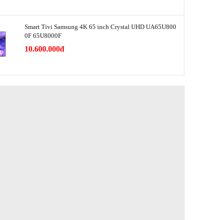
50 dB
Smart Tivi Samsung 4K 65 inch Crystal UHD UA65U800
0F 65U8000F
Hàn Quốc
10.600.000đ
Thái Lan
2025
Thổi gió 3 chiều
Chế độ ngủ; Chế độ tự động
3 mức độ: Thấp; Trung bình; Cao
Cảm biến khí gas; Cảm biến bụi; Cảm biến mùi
SmartThings
Điều khiển bằng điện thoại qua ứng dụng riêng;