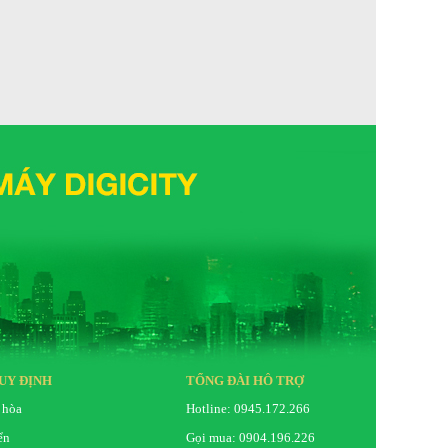
Bánh xe di chuyển; Đèn báo chất lượng không
khí; Cảnh báo thay bộ lọc; Hẹn giờ; Đèn báo
hoạt động; Khoá bảng điều khiển
Ngang 39 cm; Cao 78.3 cm; Sâu 31.8 cm
11.5 kg
Samsung
UY ĐỊNH
TỔNG ĐÀI HỖ TRỢ
 hòa
Hotline: 0945.172.266
ển
Gọi mua: 0904.196.226