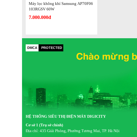
cả gia đình.
Máy lọc không khí Samsung AP70F06
103RGSV 60W
Xem thêm: Các loại màng lọc của máy lọc không khí và thờ
7.000.000đ
DMCA
PROTECTED
HỆ THỐNG SIÊU THỊ ĐIỆN MÁY DIGICITY
Cơ sở 1 (Trụ sở chính)
Địa chỉ:
435 Giải Phóng, Phường Tương Mai, TP. Hà Nội