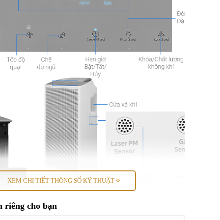
XEM CHI TIẾT THÔNG SỐ KỸ THUẬT
 riêng cho bạn