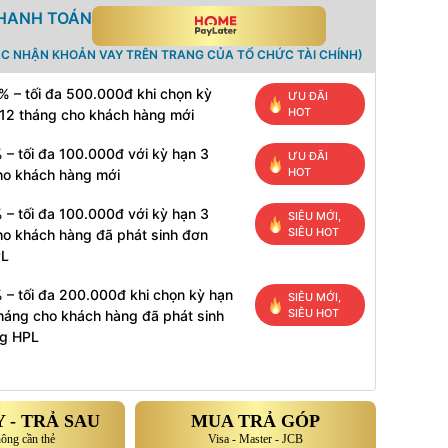
THANH TOÁN
ÁC NHẬN KHOẢN VAY TRÊN TRANG CỦA TỔ CHỨC TÀI CHÍNH)
% – tối đa 500.000đ khi chọn kỳ
ƯU ĐÃI
HOT
 12 tháng cho khách hàng mới
 – tối đa 100.000đ với kỳ hạn 3
ƯU ĐÃI
HOT
ho khách hàng mới
 – tối đa 100.000đ với kỳ hạn 3
SIÊU MỚI,
SIÊU HOT
ho khách hàng đã phát sinh đơn
PL
 – tối đa 200.000đ khi chọn kỳ hạn
SIÊU MỚI,
SIÊU HOT
tháng cho khách hàng đã phát sinh
g HPL
 - TRẢ SAU
MUA TRẢ GÓP
hông cần thẻ
Visa - Master - JCB