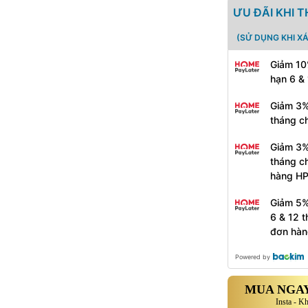
ƯU ĐÃI KHI 
(SỬ DỤNG KHI X
Giảm 10
hạn 6 &
Giảm 3%
tháng c
Giảm 3%
tháng c
hàng H
Giảm 5%
6 & 12 
đơn hàn
Powered by
MUA NGAY
Insta - K