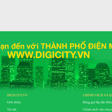
Tiện ích
i gian thay thế chuẩn
Kích thước
Khối lượng
Hãng
DIGICITY.VN
CHÍNH SÁCH VÀ Q
Giới thiệu
Bảng giá lắp đặt điều
Tin tức
Chính sách vận chuy