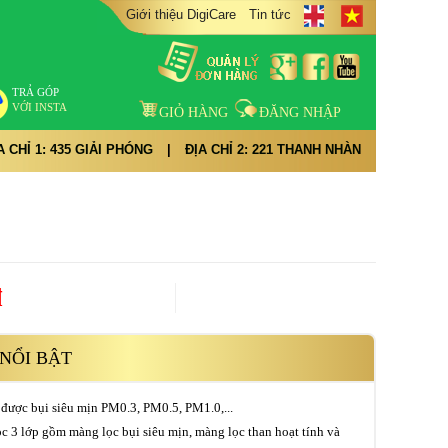
Giới thiệu DigiCare
Tin tức
TRẢ GÓP
VỚI INSTA
GIỎ HÀNG
ĐĂNG NHẬP
A CHỈ 1: 435 GIẢI PHÓNG
|
ĐỊA CHỈ 2: 221 THANH NHÀN
đ
NỔI BẬT
được bụi siêu mịn PM0.3, PM0.5, PM1.0,...
ọc 3 lớp gồm màng lọc bụi siêu mịn, màng lọc than hoạt tính và