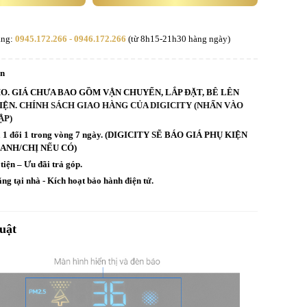
àng:
0945.172.266 - 0946.172.266
(từ 8h15-21h30 hàng ngày)
an
HO. GIÁ CHƯA BAO GỒM VẬN CHUYỂN, LẮP ĐẶT, BÊ LÊN
IỆN.
CHÍNH SÁCH GIAO HÀNG CỦA DIGICITY (NHẤN VÀO
ẬP)
rả 1 đổi 1 trong vòng 7 ngày. (DIGICITY SẼ BÁO GIÁ PHỤ KIỆN
 ANH/CHỊ NẾU CÓ)
tiện – Ưu đãi trả góp.
ng tại nhà - Kích hoạt bảo hành điện tử.
uật