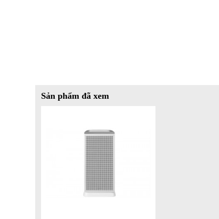
Sản phẩm đã xem
Thông tin bộ lọc - Loại bụi lọc được
- Máy lọc không khí Samsung sử dụng hệ thống bộ lọc 3 lớ
+
Màng lọc thô
: giữ lại các hạt bụi lớn, lông thú cưng, tóc,..
+
Màng lọc than hoạt tính
: khử mùi hôi, khí độc như form
+
Màng lọc bụi siêu mịn
: loại bỏ hiệu quả bụi mịn, phấn ho
- Sự kết hợp của ba lớp lọc giúp máy loại bỏ nhiều loạ
mịn PM0.3, PM0.5,... đến các chất độc hại và mùi khó chịu