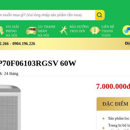
435 GIẢI
221 THANH
BẢO DƯỠNG
LIÊN HỆ
PHÓNG
NHÀN
TRỌN ĐỜI
THANH
HÀ NỘI
HÀ NỘI
TOÁN
ĐỊ
266 - 0904.196.226
 AP70F06103RGSV 60W
h: 24 tháng
7.000.000
ĐẶC ĐIỂM 
Sản phẩm lọc 
Trang bị bộ l