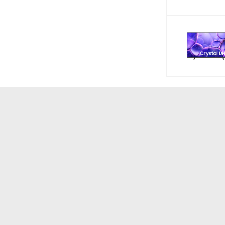
Độ ồn tối đa
Thương hiệu
Nơi sản xuất
Năm ra mắt
Công nghệ
Chế độ hoạt động
p hiện đại, bao gồm:
Mức độ lọc
.
Cảm biến
aldehyde, amoniac, VOC,...
a và các tác nhân gây dị ứng.
Ứng dụng kết nối
i ô nhiễm không khí khác nhau, từ bụi bẩn siêu
, mang lại không gian sống an toàn và dễ chịu cho