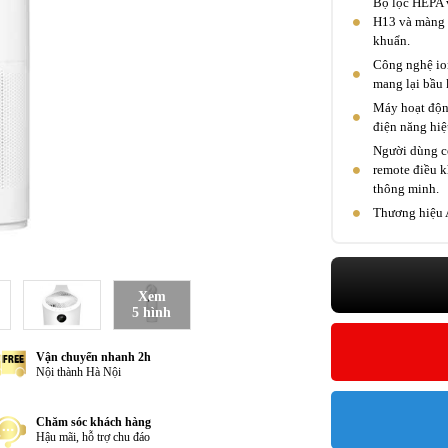
Bộ lọc HEPA v
H13 và màng l
khuẩn.
Công nghệ ion
mang lại bầu 
Máy hoạt độn
điện năng hiệ
Người dùng c
remote điều k
thông minh.
Thương hiệu A
Xem
5 hình
Vận chuyển nhanh 2h
Nội thành Hà Nội
Chăm sóc khách hàng
Hậu mãi, hỗ trợ chu đáo