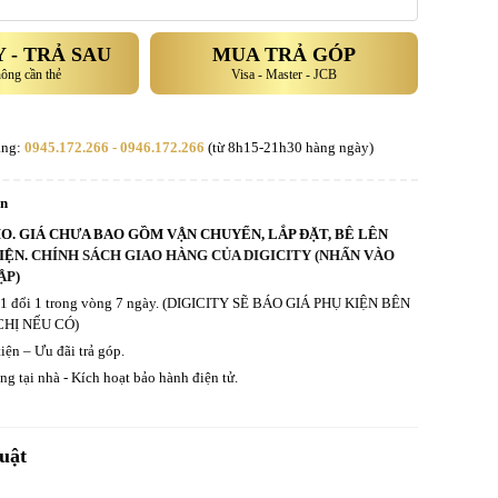
 - TRẢ SAU
MUA TRẢ GÓP
hông cần thẻ
Visa - Master - JCB
àng:
0945.172.266 - 0946.172.266
(từ 8h15-21h30 hàng ngày)
an
HO. GIÁ CHƯA BAO GỒM VẬN CHUYỂN, LẮP ĐẶT, BÊ LÊN
IỆN.
CHÍNH SÁCH GIAO HÀNG CỦA DIGICITY (NHẤN VÀO
ẬP)
ả 1 đổi 1 trong vòng 7 ngày. (DIGICITY SẼ BÁO GIÁ PHỤ KIỆN BÊN
CHỊ NẾU CÓ)
iện – Ưu đãi trả góp.
g tại nhà - Kích hoạt bảo hành điện tử.
uật