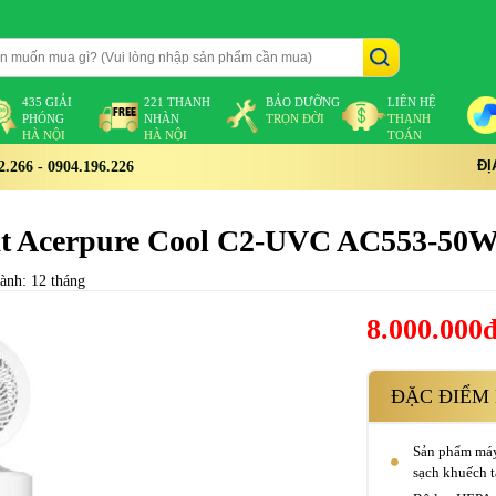
435 GIẢI
221 THANH
BẢO DƯỠNG
LIÊN HỆ
PHÓNG
NHÀN
TRỌN ĐỜI
THANH
HÀ NỘI
HÀ NỘI
TOÁN
ĐỊ
266 - 0904.196.226
uạt Acerpure Cool C2-UVC AC553-50
ành: 12 tháng
8.000.000
ĐẶC ĐIỂM 
Sản phẩm máy 
sạch khuếch 