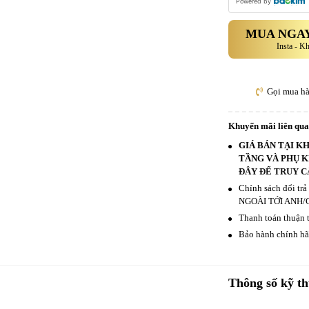
Powered by
MUA NGAY
Insta - K
Gọi mua h
Khuyến mãi liên qu
GIÁ BÁN TẠI K
TẦNG VÀ PHỤ K
ĐÂY ĐỂ TRUY C
Chính sách đổi tr
NGOÀI TỚI ANH/
Thanh toán thuận t
Bảo hành chính hãn
Thông số kỹ th