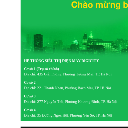
So với phiên bản cấp thấp Acerpure Cozy F1: Đây là 
UVC giúp người dùng sở hữu thêm hệ thống lọc HEP
biến một chiếc quạt thông thường thành trung tâm xử
Điểm mạnh cốt lõi tạo nên sự khác bi
Điểm nhấn lớn nhất của sản phẩm chính là sự kết hợp g
các máy lọc thông thường chỉ giữ lại vi khuẩn trên màng l
trúc DNA/RNA của chúng, đảm bảo luồng khí thổi ra hoàn 
HỆ THỐNG SIÊU THỊ ĐIỆN MÁY DIGICITY
hoạt 4 chiều giúp không khí không bị ứ đọng, tạo cảm giác 
Cơ sở 1 (Trụ sở chính)
Địa chỉ:
435 Giải Phóng, Phường Tương Mai, TP. Hà Nội
Cơ sở 2
Địa chỉ:
221 Thanh Nhàn, Phường Bạch Mai, TP. Hà Nội
Cơ sở 3
Địa chỉ:
277 Nguyễn Trãi, Phường Khương Đình, TP. Hà Nội
Cơ sở 4
Địa chỉ:
35 Đường Ngọc Hồi, Phường Yên Sở, TP. Hà Nội