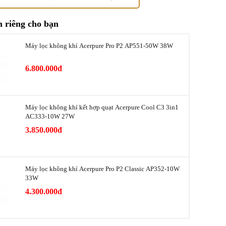
gió
24m
 riêng cho bạn
Laser PM1.0, PM2.5 và Khí Gas (VOCs)
Máy lọc không khí Acerpure Pro P2 AP551-50W 38W
LCD theo dõi chất lượng không khí
6.800.000đ
Trái - Phải và Lên - Xuống
h
Wifi qua ứng dụng Acerpure Life
Máy lọc không khí kết hợp quạt Acerpure Cool C3 3in1
25 đến 56 dB
AC333-10W 27W
3.850.000đ
Sâu
Cao)
25.3cm * 25.3cm * 85cm
6.34 Kg
Máy lọc không khí Acerpure Pro P2 Classic AP352-10W
33W
220V - 240V / 50Hz
4.300.000đ
Khóa bảng điều khiển
Có vận hành êm ái