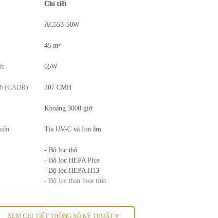
Chi tiết
AC553-50W
45 m²
ức
65W
ch (CADR)
307 CMH
Khoảng 3000 giờ
huẩn
Tia UV-C và Ion âm
- Bộ lọc thô
- Bộ lọc HEPA Plus
- Bộ lọc HEPA H13
- Bộ lọc than hoạt tính
10 cấp độ
XEM CHI TIẾT THÔNG SỐ KỸ THUẬT