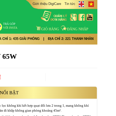
Giới thiệu DigiCare
Tin tức
TRẢ GÓP
VỚI INSTA
GIỎ HÀNG
ĐĂNG NHẬP
A CHỈ 1: 435 GIẢI PHÓNG
|
ĐỊA CHỈ 2: 221 THANH NHÀN
W 65W
đ
NỔI BẬT
lọc không khí kết hợp quạt đối lưu 2 trong 1, mang không khí
tán đi khắp không gian phòng khoảng 45m².