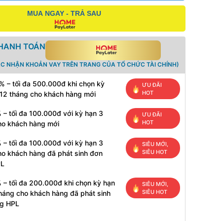
MUA NGAY - TRẢ SAU
THANH TOÁN
ÁC NHẬN KHOẢN VAY TRÊN TRANG CỦA TỔ CHỨC TÀI CHÍNH)
% – tối đa 500.000đ khi chọn kỳ
ƯU ĐÃI
HOT
 12 tháng cho khách hàng mới
 – tối đa 100.000đ với kỳ hạn 3
ƯU ĐÃI
HOT
ho khách hàng mới
 – tối đa 100.000đ với kỳ hạn 3
SIÊU MỚI,
SIÊU HOT
ho khách hàng đã phát sinh đơn
PL
 – tối đa 200.000đ khi chọn kỳ hạn
SIÊU MỚI,
SIÊU HOT
tháng cho khách hàng đã phát sinh
g HPL