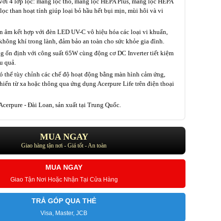
ới 4 lớp lọc: màng lọc thô, màng lọc HEPA Plus, màng lọc HEPA
ọc than hoạt tính giúp loại bỏ hầu hết bụi mịn, mùi hôi và vi
 âm kết hợp với đèn LED UV-C vô hiệu hóa các loại vi khuẩn,
không khí trong lành, đảm bảo an toàn cho sức khỏe gia đình.
g ổn định với công suất 65W cùng động cơ DC Inverter tiết kiệm
u quả.
ó thể tùy chỉnh các chế độ hoạt động bằng màn hình cảm ứng,
hiển từ xa hoặc thông qua ứng dụng Acerpure Life trên điện thoại
cerpure - Đài Loan, sản xuất tại Trung Quốc.
MUA NGAY
Giao hàng tận nơi - Giá tốt - An toàn
MUA NGAY
Giao Tận Nơi Hoặc Nhận Tại Cửa Hàng
TRẢ GÓP QUA THẺ
Visa, Master, JCB