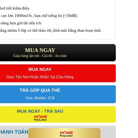
.
led tiết kiệm điện.
 cực lớn 1000m3/h , hạn chế tiếng ồn (<50dB)
năng hẹn giờ tắt tiện ích.
ằng nhôm 5 lớp có thể tháo rời, khử mùi bằng than hoạt tính .
MUA NGAY
Giao hàng tận nơi - Giá tốt - An toàn
MUA NGAY
Giao Tận Nơi Hoặc Nhận Tại Cửa Hàng
TRẢ GÓP QUA THẺ
Visa, Master, JCB
MUA NGAY - TRẢ SAU
THANH TOÁN