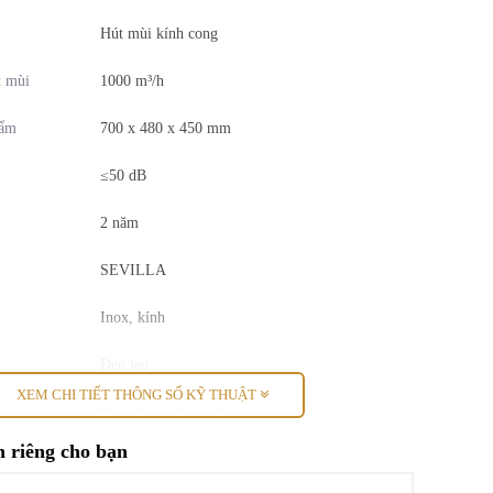
Hút mùi kính cong
t mùi
1000 m³/h
hẩm
700 x 480 x 450 mm
≤50 dB
2 năm
SEVILLA
Inox, kính
Đèn led
XEM CHI TIẾT THÔNG SỐ KỸ THUẬT
Điều khiển nhấn cơ
 riêng cho bạn
3 cấp độ