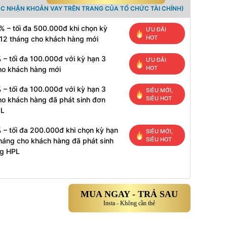
ÁC NHẬN KHOẢN VAY TRÊN TRANG CỦA TỔ CHỨC TÀI CHÍNH)
% – tối đa 500.000đ khi chọn kỳ
ƯU ĐÃI
HOT
 12 tháng cho khách hàng mới
 – tối đa 100.000đ với kỳ hạn 3
ƯU ĐÃI
HOT
ho khách hàng mới
 – tối đa 100.000đ với kỳ hạn 3
SIÊU MỚI,
SIÊU HOT
ho khách hàng đã phát sinh đơn
PL
 – tối đa 200.000đ khi chọn kỳ hạn
SIÊU MỚI,
SIÊU HOT
tháng cho khách hàng đã phát sinh
g HPL
MUA NGAY - TRẢ SAU
Insta - Không cần thẻ