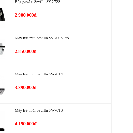
Bếp gas âm Sevilla SV-272S
180 W
2.900.000đ
hoát
150 mm
220-240 V, 50/60 Hz
Máy hút mùi Sevilla SV-700S Pro
của Máy hút mùi SEVILLA SV-320 70cm kính cong
iện đại, sang trọng.
2.850.000đ
 nhấn cơ với nhiều mức công suất hút.
ết kiệm điện.
ạn chế tiếng ồn (<50 dB).
tắt tiện ích.
Máy hút mùi Sevilla SV-70T4
ằng nhôm, có thể tháo rời và khử mùi bằng than hoạt tính.
3.890.000đ
Máy hút mùi Sevilla SV-70T3
4.190.000đ