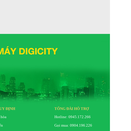
UY ĐỊNH
TỔNG ĐÀI HỖ TRỢ
 hòa
Hotline: 0945.172.266
ển
Gọi mua: 0904.196.226