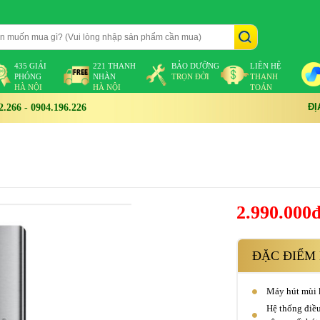
435 GIẢI
221 THANH
BẢO DƯỠNG
LIÊN HỆ
PHÓNG
NHÀN
TRỌN ĐỜI
THANH
HÀ NỘI
HÀ NỘI
TOÁN
ĐỊ
266 - 0904.196.226
0
2.990.000
ĐẶC ĐIỂM 
Máy hút mùi k
Hệ thống điều