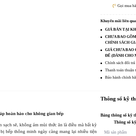
Gọi mua h
Khuyến mãi liên qu
GIÁ BÁN TẠI K
CHƯA BAO GỒM 
CHÍNH SÁCH GI
GIÁ CHƯA BAO 
ĐẾ (DÀNH CHO M
Chính sách đổi trả
Thanh toán thuận t
Bảo hành chính hãn
Thông số kỹ th
p hoàn hảo cho không gian bếp
Bảng thông số kỹ 
Thông số kỹ
n sạch sẽ, không ám mùi thức ăn là điều mà bất kỳ
 bị bếp thông minh ngày càng mang lại nhiều tiện
Mã sản phẩm