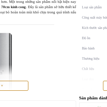
uả hơn. Một trong những sản phẩm nổi bật hiện nay
 70cm kính cong
. Đây là sản phẩm sở hữu thiết kế
Loại sản phẩm
 loại bỏ hoàn toàn mùi khó chịu trong quá trình nấu
Công suất máy hú
Kích thước sản p
Độ ồn
Bảo hành
Thương hiệu
Chất liệu
Loại đèn
M
Phím điều khiển
Sản phẩm dành
Cấp độ hút