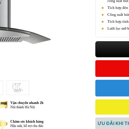
công suất hút
Tích hợp đèn 
Công suất hút
Tích hợp tính 
Lưới lọc mỡ b
Vận chuyển nhanh 2h
Nội thành Hà Nội
Chăm sóc khách hàng
ƯU ĐÃI KHI 
Hậu mãi, hỗ trợ chu đáo