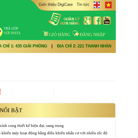
Giới thiệu DigiCare
Tin tức
TRẢ GÓP
VỚI INSTA
GIỎ HÀNG
ĐĂNG NHẬP
A CHỈ 1: 435 GIẢI PHÓNG
|
ĐỊA CHỈ 2: 221 THANH NHÀN
đ
NỔI BẬT
ính cong thiết kế hiện đại, sang trọng
 khiển máy hoạt động bằng điều khiển nhấn cơ với nhiều tốc độ