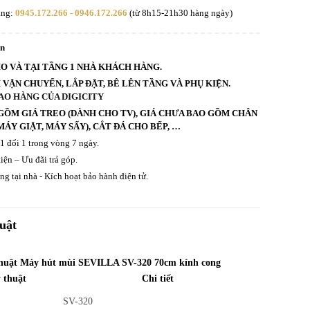
àng:
0945.172.266 - 0946.172.266
(từ 8h15-21h30 hàng ngày)
an
HO VÀ TẠI TẦNG 1 NHÀ KHÁCH HÀNG.
VẬN CHUYỂN, LẮP ĐẶT, BÊ LÊN TẦNG VÀ PHỤ KIỆN.
AO HÀNG CỦA DIGICITY
GỒM GIÁ TREO (DÀNH CHO TV), GIÁ CHƯA BAO GỒM CHÂN
ÁY GIẶT, MÁY SẤY), CẮT ĐÁ CHO BẾP, …
 1 đổi 1 trong vòng 7 ngày.
iện – Ưu đãi trả góp.
g tại nhà - Kích hoạt bảo hành điện tử.
uật
thuật Máy hút mùi SEVILLA SV-320 70cm kính cong
 thuật
Chi tiết
SV-320