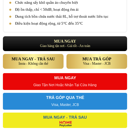
Chức năng sấy khô quần áo chuyên biệt
Độ ồn thấp, chỉ < 50dB, hoạt động êm ái
Dung tích bồn chứa nước thải 8L, hỗ trợ thoát nước liên tục
Điều kiện hoạt động rộng, từ 5°C đến 35°C
MUA NGAY
Giao hàng tận nơi - Giá tốt - An toàn
MUA NGAY - TRẢ SAU
MUA TRẢ GÓP
Insta - Không cần thẻ
Visa - Master - JCB
MUA NGAY
Giao Tận Nơi Hoặc Nhận Tại Cửa Hàng
TRẢ GÓP QUA THẺ
Visa, Master, JCB
MUA NGAY - TRẢ SAU