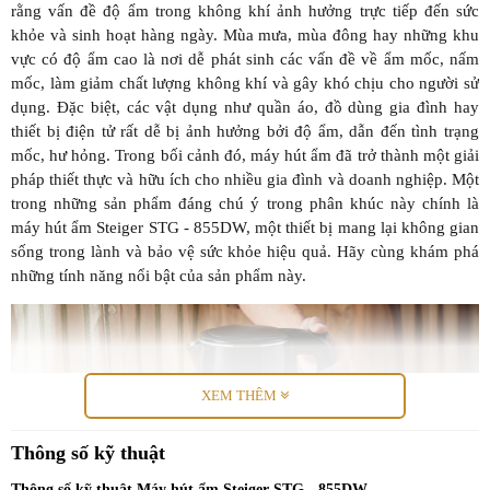
rằng vấn đề độ ẩm trong không khí ảnh hưởng trực tiếp đến sức
khỏe và sinh hoạt hàng ngày. Mùa mưa, mùa đông hay những khu
vực có độ ẩm cao là nơi dễ phát sinh các vấn đề về ẩm mốc, nấm
mốc, làm giảm chất lượng không khí và gây khó chịu cho người sử
dụng. Đặc biệt, các vật dụng như quần áo, đồ dùng gia đình hay
thiết bị điện tử rất dễ bị ảnh hưởng bởi độ ẩm, dẫn đến tình trạng
mốc, hư hỏng. Trong bối cảnh đó, máy hút ẩm đã trở thành một giải
pháp thiết thực và hữu ích cho nhiều gia đình và doanh nghiệp. Một
trong những sản phẩm đáng chú ý trong phân khúc này chính là
máy hút ẩm Steiger STG - 855DW, một thiết bị mang lại không gian
sống trong lành và bảo vệ sức khỏe hiệu quả. Hãy cùng khám phá
những tính năng nổi bật của sản phẩm này.
XEM THÊM
Thông số kỹ thuật
Thông số kỹ thuật Máy hút ẩm Steiger STG - 855DW