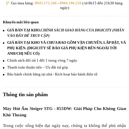
Gọi mua hàng:
0945.172.266
-
0904.196.226
( từ 8h15 đến 21h30 hàng
ngày)
Khuyến mãi liên quan
GIÁ BÁN TẠI KHO.
CHÍNH SÁCH GIAO HÀNG CỦA DIGICITY (NHẤN
VÀO ĐÂY ĐỂ TRUY CẬP)
GIÁ BÁN TẠI KHO VÀ CHƯA BAO GỒM VẬN CHUYỂN, LẮP ĐẶT, VÀ
PHỤ KIỆN. (DIGICITY SẼ BÁO GIÁ PHỤ KIỆN BÊN NGOÀI TỚI
ANH/CHỊ NẾU CÓ)
Chính sách đổi trả 1 đổi 1 trong vòng 7 ngày.
Thanh toán thuận tiện – Ưu đãi trả góp.
Bảo hành chính hãng tại nhà - Kích hoạt bảo hành điện tử
Thông tin sản phẩm
Máy Hút Ẩm Steiger STG - 855DW: Giải Pháp Cho Không Gian
Khô Thoáng
Trong cuộc sống hiện đại ngày nay, chúng ta không thể phủ nhận