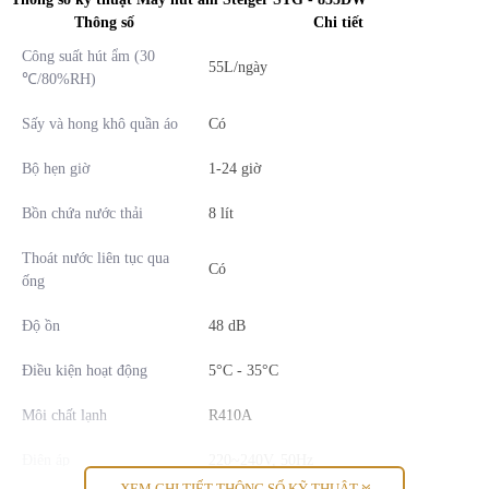
Thông số
Chi tiết
Công suất hút ẩm (30
55L/ngày
℃/80%RH)
Sấy và hong khô quần áo
Có
Bộ hẹn giờ
1-24 giờ
Bồn chứa nước thải
8 lít
Thoát nước liên tục qua
Có
ống
Độ ồn
48 dB
Điều kiện hoạt động
5°C - 35°C
Môi chất lạnh
R410A
Điện áp
220~240V, 50Hz
XEM CHI TIẾT THÔNG SỐ KỸ THUẬT