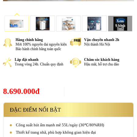
Xem
9 hình
Hàng chính hãng
Vận chuyển nhanh 2h
Mới 100% nguyên đai nguyên kiện
Nội thành Hà Nội
Bảo hành chính hãng toàn quốc
Lắp đặt nhanh
Chăm sóc khách hàng
Trong vòng 24h. Chuẩn quy định
Hậu mãi, hỗ trợ chu đáo
8.690.000đ
ĐẶC ĐIỂM NỔI BẬT
Công suất hút ẩm mạnh mẽ 55L/ngày (30℃/80%RH)
Thiết kế trang nhã, phù hợp không gian hiện đại