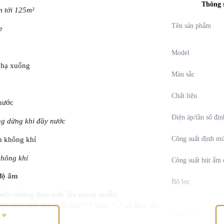
Thông 
m tới 125m²
Tên sản phẩm
Model
Màu sắc
Chất liệu
Điện áp/tần số đị
ng dừng khi đầy nước
Công suất định m
không khí
Công suất hút ẩm
 độ ẩm
Bộ lọc
rì môi trường theo mức ẩm mong muốn.
0%RH, mỗi lần nhấn nút “+” hoặc “–” sẽ thay đổi
Tiện ích
M