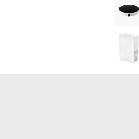
H)
Thời gian bảo hàn
giúp lọc sạch
êng
nước
 qua app MiHome