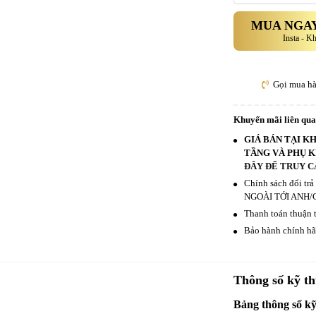
MUA NGAY
Insta - K
Gọi mua h
Khuyến mãi liên qu
GIÁ BÁN TẠI K
TẦNG VÀ PHỤ K
ĐÂY ĐỂ TRUY C
Chính sách đổi tr
NGOÀI TỚI ANH/
Thanh toán thuận t
Bảo hành chính hãn
Thông số kỹ th
Bảng thông số k