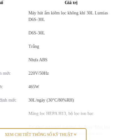
số
Giá trị
Máy hút ẩm kiêm lọc không khí 30L Lumias
D6S-30L
D6S-30L
Trắng
Nhựa ABS
nh mức
220V/50Hz
ức
465W
 định mức
30L/ngày (30°C/80%RH)
Màng lọc HEPA H13, bộ lọc ion bạc
Tự động dừng khi nghiêng, tự động dừng khi
đầy nước, điều khiển thông minh qua app
XEM CHI TIẾT THÔNG SỐ KỸ THUẬT