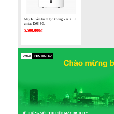
Ứng dụng điều khiển
MiHome
Khối lượng sản phẩm
15.9kg
Máy hút ẩm kiêm lọc không khí 30L L
Tổng khối lượng sản phẩm
17.3kg
umias D6S-30L
5.500.000đ
Kích thước sản phẩm
380*280*610mm
Kích thước đóng gói
413*327*656mm
Thương hiệu
Lumias
DMCA
PROTECTED
HỆ THỐNG SIÊU THỊ ĐIỆN MÁY DIGICITY