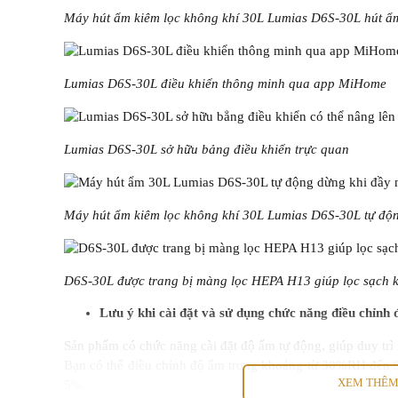
Máy hút ẩm kiêm lọc không khí 30L Lumias D6S-30L hút ẩ
Lumias D6S-30L điều khiển thông minh qua app MiHome
Lumias D6S-30L sở hữu bảng điều khiển trực quan
Máy hút ẩm kiêm lọc không khí 30L Lumias D6S-30L tự độ
D6S-30L được trang bị màng lọc HEPA H13 giúp lọc sạch 
Lưu ý khi cài đặt và sử dụng chức năng điều chỉnh
Sản phẩm có chức năng cài đặt độ ẩm tự động, giúp duy t
Bạn có thể điều chỉnh độ ẩm trong khoảng từ 30%RH đến 9
XEM THÊ
5%.