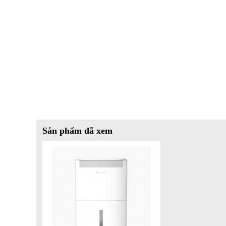
Công suất hút ẩm định mức
30L/ngày (30°C/80%R
Màng lọc HEPA H13 
Bộ lọc
không khí
Tự động dừng khi nghi
Tự động dừng khi đầy 
Điều khiển thông minh
Tiện ích
Bộ lọc ion bạc
Sản phẩm đã xem
Độ ồn (tốc độ thấp)
48dB (A)
Diện tích sử dụng
≤125m²
Dung tích bình chứa nước
7.9L
Thời gian hẹn giờ
12 giờ (Trên app/máy)
Màn hình
Màn hình LED
Chế độ điều khiển
Cảm ứng