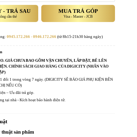
 - TRẢ SAU
MUA TRẢ GÓP
hông cần thẻ
Visa - Master - JCB
àng:
0945.172.266 - 0946.172.266
(từ 8h15-21h30 hàng ngày)
an
HO. GIÁ CHƯA BAO GỒM VẬN CHUYỂN, LẮP ĐẶT, BÊ LÊN
IỆN.
CHÍNH SÁCH GIAO HÀNG CỦA DIGICITY (NHẤN VÀO
ẬP)
ả 1 đổi 1 trong vòng 7 ngày. (DIGICITY SẼ BÁO GIÁ PHỤ KIỆN BÊN
CHỊ NẾU CÓ)
iện – Ưu đãi trả góp.
g tại nhà - Kích hoạt bảo hành điện tử.
uật
ỹ thuật sản phẩm