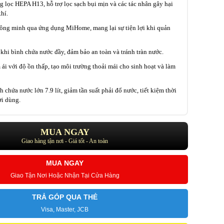
 lọc HEPA H13, hỗ trợ lọc sạch bụi mịn và các tác nhân gây hại
hí.
hông minh qua ứng dụng MiHome, mang lại sự tiện lợi khi quản
khi bình chứa nước đầy, đảm bảo an toàn và tránh tràn nước.
ái với độ ồn thấp, tạo môi trường thoải mái cho sinh hoạt và làm
 chứa nước lớn 7.9 lít, giảm tần suất phải đổ nước, tiết kiệm thời
ời dùng.
MUA NGAY
Giao hàng tận nơi - Giá tốt - An toàn
MUA NGAY
Giao Tận Nơi Hoặc Nhận Tại Cửa Hàng
TRẢ GÓP QUA THẺ
Visa, Master, JCB