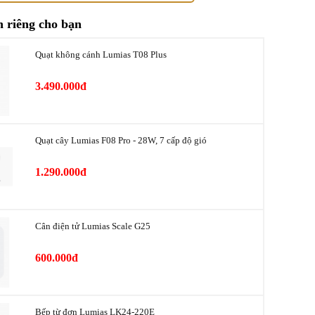
MiHome
 riêng cho bạn
p)
48dB (A)
Quạt không cánh Lumias T08 Plus
≤125m²
3.490.000đ
ứa nước
7.9L
12 giờ (trên app/máy)
Quạt cây Lumias F08 Pro - 28W, 7 cấp độ gió
LED
1.290.000đ
Cảm ứng, ứng dụng MiHome
hẩm
15.9kg
Cân điện tử Lumias Scale G25
sản phẩm
17.3kg
600.000đ
hẩm
38 × 28 × 61 cm
ói
41.3 × 32.7 × 65.6 cm
Bếp từ đơn Lumias LK24-220E