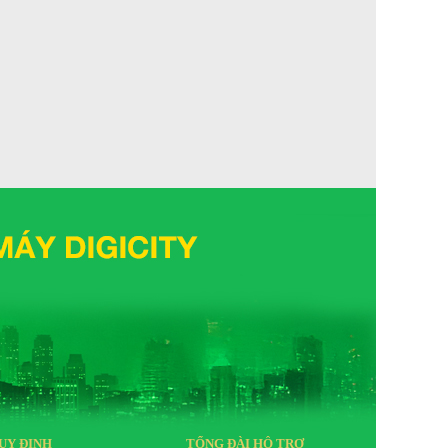
UY ĐỊNH
TỔNG ĐÀI HỖ TRỢ