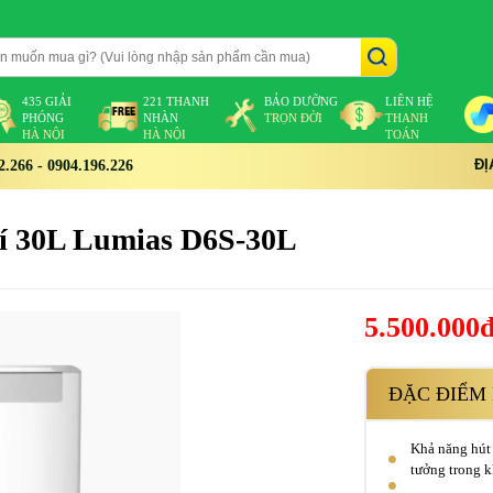
435 GIẢI
221 THANH
BẢO DƯỠNG
LIÊN HỆ
PHÓNG
NHÀN
TRỌN ĐỜI
THANH
HÀ NỘI
HÀ NỘI
TOÁN
ĐỊ
266 - 0904.196.226
hí 30L Lumias D6S-30L
5.500.000
ĐẶC ĐIỂM 
Khả năng hút 
tưởng trong k