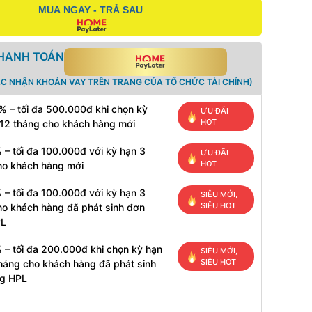
MUA NGAY - TRẢ SAU
THANH TOÁN
ÁC NHẬN KHOẢN VAY TRÊN TRANG CỦA TỔ CHỨC TÀI CHÍNH)
% – tối đa 500.000đ khi chọn kỳ
ƯU ĐÃI
HOT
 12 tháng cho khách hàng mới
 – tối đa 100.000đ với kỳ hạn 3
ƯU ĐÃI
HOT
ho khách hàng mới
 – tối đa 100.000đ với kỳ hạn 3
SIÊU MỚI,
SIÊU HOT
ho khách hàng đã phát sinh đơn
PL
 – tối đa 200.000đ khi chọn kỳ hạn
SIÊU MỚI,
SIÊU HOT
tháng cho khách hàng đã phát sinh
g HPL