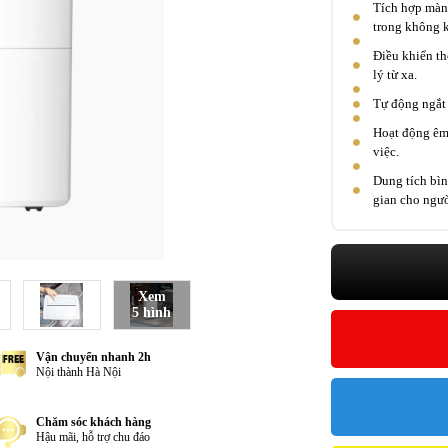
Tích hợp màng
trong không k
Điều khiển t
lý từ xa.
Tự động ngắt 
Hoạt động êm 
việc.
Dung tích bình
gian cho ngư
Xem
5 hình
Vận chuyển nhanh 2h
Nội thành Hà Nội
Chăm sóc khách hàng
Hậu mãi, hỗ trợ chu đáo