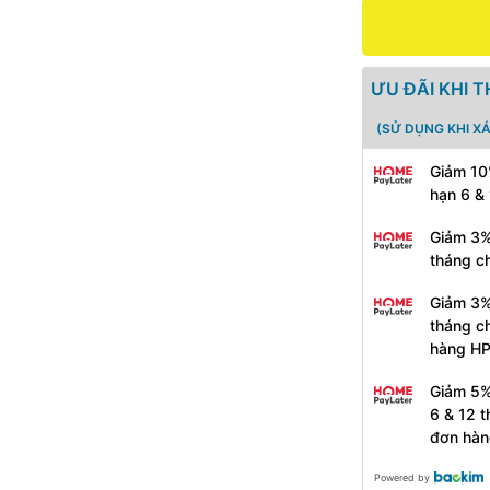
ƯU ĐÃI KHI 
(SỬ DỤNG KHI X
Giảm 10
hạn 6 &
Giảm 3%
tháng c
Giảm 3%
tháng c
hàng H
Giảm 5%
6 & 12 
đơn hàn
Powered by