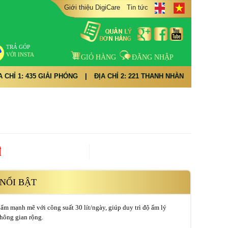
Giới thiệu DigiCare
Tin tức
TRẢ GÓP
VỚI INSTA
GIỎ HÀNG
ĐĂNG NHẬP
A CHỈ 1: 435 GIẢI PHÓNG
|
ĐỊA CHỈ 2: 221 THANH NHÀN
đ
NỔI BẬT
ẩm mạnh mẽ với công suất 30 lít/ngày, giúp duy trì độ ẩm lý
hông gian rộng.