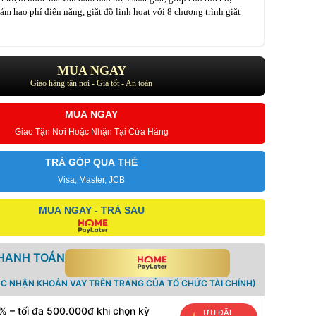
iảm hao phí điện năng, giặt đồ linh hoạt với 8 chương trình giặt
MUA NGAY
Giao hàng tận nơi - Giá tốt - An toàn
MUA NGAY
Giao Tận Nơi Hoặc Nhận Tại Cửa Hàng
TRẢ GÓP QUA THẺ
Visa, Master, JCB
MUA NGAY - TRẢ SAU
THANH TOÁN
ÁC NHẬN KHOẢN VAY TRÊN TRANG CỦA TỔ CHỨC TÀI CHÍNH)
% – tối đa 500.000đ khi chọn kỳ
ƯU ĐÃI