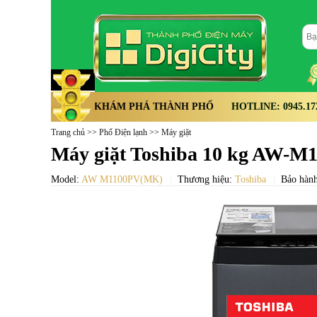
KHÁM PHÁ THÀNH PHỐ
HOTLINE: 0945.172.
Trang chủ
>>
Phố Điện lạnh
>>
Máy giặt
Máy giặt Toshiba 10 kg AW-
Model:
AW M1100PV(MK)
Thương hiệu:
Toshiba
Bảo hành