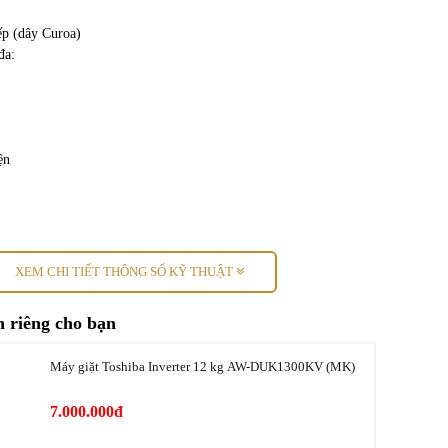
ếp (dây Curoa)
đa:
ện
XEM CHI TIẾT THÔNG SỐ KỸ THUẬT
động cơ:
 riêng cho bạn
ăng
Máy giặt Toshiba Inverter 12 kg AW-DUK1300KV (MK)
ện:
7.000.000đ