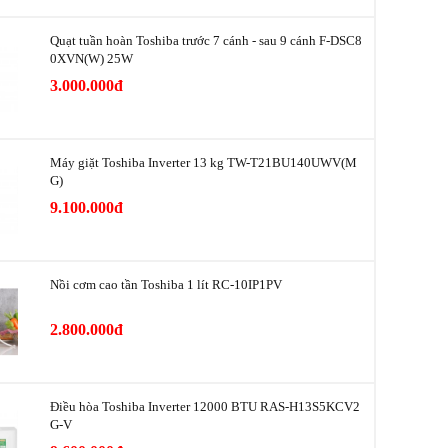
Quạt tuần hoàn Toshiba trước 7 cánh - sau 9 cánh F-DSC8
0XVN(W) 25W
3.000.000đ
h giặt
Máy giặt Toshiba Inverter 13 kg TW-T21BU140UWV(M
G)
 ảo Fuzzy Logic
9.100.000đ
ha lê
3 luồng nước
Tiện ích
Nồi cơm cao tần Toshiba 1 lít RC-10IP1PV
t
2.800.000đ
g giặt
 có điện
ng kẹt tay
Điều hòa Toshiba Inverter 12000 BTU RAS-H13S5KCV2
G-V