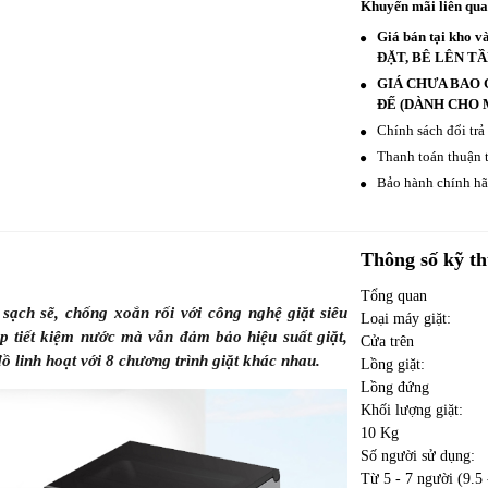
Khuyến mãi liên qu
Giá bán tại kho
ĐẶT, BÊ LÊN T
GIÁ CHƯA BAO 
ĐẾ (DÀNH CHO 
Chính sách đổi trả
Thanh toán thuận t
Bảo hành chính hãn
Thông số kỹ th
Tổng quan
ch sẽ, chống xoắn rối với công nghệ giặt siêu
Loại máy giặt:
p tiết kiệm nước mà vẫn đảm bảo hiệu suất giặt,
Cửa trên
đồ linh hoạt với 8 chương trình giặt khác nhau.
Lồng giặt:
Lồng đứng
Khối lượng giặt:
10 Kg
Số người sử dụng:
Từ 5 - 7 người (9.5 