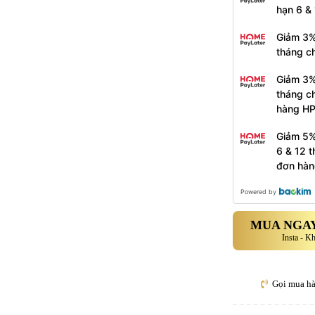
hạn 6 &
Giảm 3%
tháng c
Giảm 3%
tháng c
hàng H
Giảm 5%
6 & 12 
đơn hàn
Powered by
MUA NGAY
Insta - K
Gọi mua h