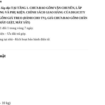
an
 và lắp đặt TẠI TẦNG 1. CHƯA BAO GỒM VẬN CHUYỂN, LẮP
ẦNG VÀ PHỤ KIỆN.
CHÍNH SÁCH GIAO HÀNG CỦA DIGICITY
GỒM GIÁ TREO (DÀNH CHO TV), GIÁ CHƯA BAO GỒM CHÂN
MÁY GIẶT, MÁY SẤY)
 1 đổi 1 trong vòng 7 ngày.
iện – Ưu đãi trả góp.
g tại nhà - Kích hoạt bảo hành điện tử.
uật
- 10 kg)