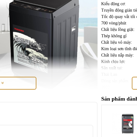
Kiểu động cơ:
Truyền động gián ti
Tốc độ quay vắt tối 
700 vòng/phút
Chất liệu lồng giặt:
Thép không gỉ
Chất liệu vỏ máy:
Kim loại sơn tĩnh đi
Chất liệu nắp máy:
Kính chịu lực
Sản xuất tại:
Thái Lan
Dòng sản phẩm:
M
2022
Thời gian bảo hành 
Sản phẩm dành
2 năm
Mức tiêu thụ điện n
có kết cấu chắc chắn, gam màu đen sang trọng,
Hiệu suất sử dụng đi
5.12 Wh/kg
Công nghệ giặt
m
màn hình hiển thị
rõ nét cho bạn quan sát và tùy
Chương trình giặt: