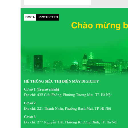
DMCA
PROTECTED
HỆ THỐNG SIÊU THỊ ĐIỆN MÁY DIGICITY
Cơ sở 1 (Trụ sở chính)
Địa chỉ:
435 Giải Phóng, Phường Tương Mai, TP. Hà Nội
*Hình ảnh chỉ mang tính chất minh họa
Cơ sở 2
Địa chỉ:
221 Thanh Nhàn, Phường Bạch Mai, TP. Hà Nội
Công nghệ giặt đặc biệt
Cơ sở 3
Địa chỉ:
277 Nguyễn Trãi, Phường Khương Đình, TP. Hà Nội
-
Công nghệ Greatwaves
: với sự kết hợp 3 luồng nước 