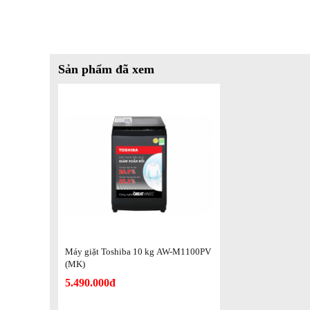
Sản phẩm đã xem
*Hình ảnh chỉ mang tính chất minh họa
Khối lượng giặt và chương trình giặt
- Khối lượng giặt tối đa:
10 kg
, đáp ứng nhu cầu giặt đồ c
đình có ít thành viên hơn nhưng có thói quen gom đồ cả tuần
- Máy giặt được thiết lập
8 chương trình giặt được cài đ
Jeans, đồ dày, đồ mỏng, ghi nhớ chương trình giặt và vệ si
trình phù hợp để giặt giũ, làm sạch thiết bị thuận tiện.
Máy giặt Toshiba 10 kg AW-M1100PV
(MK)
5.490.000đ