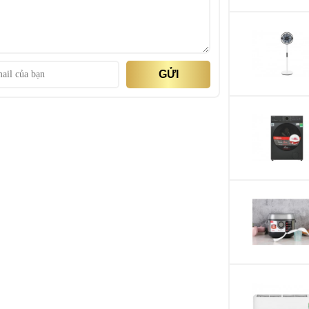
Đồ mỏng
Đồ Jeans
tĩnh điện hạn chế trầy xước, giữ bề mặt bóng sáng,
Đồ dày
Vệ sinh lồng giặt
Giặt thường
ên đến 100 kg, thiết kế vân lụa ngăn nước bám vào
GỬI
Giặt nhanh
sạch sẽ, bền tốt.
Ghi nhớ chương trìn
Chăn mền
mài mòn trong thời gian sử dụng. Bên trong thiết kế
Công nghệ giặt:
iặt giũ hiệu quả.
Công nghệ suy luận
Công nghệ I-Clean
Lồng giặt ngôi sao p
Greatwaves kết hợp 
Bảng điều khiển và 
Bảng điều khiển:
Song ngữ Anh - Việ
Tiện ích:
Tự động vệ sinh lồn
Tự khởi động lại khi
Nắp máy trợ lực chố
Khóa trẻ em
Hẹn giờ giặt