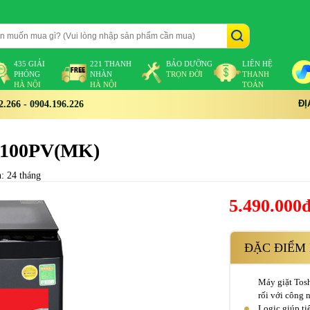
435 GIẢI
221 THANH
BẢO DƯỠNG
LIÊN HỆ
PHÓNG
NHÀN
TRỌN ĐỜI
THANH
HÀ NỘI
HÀ NỘI
TOÁN
ĐỊ
266 - 0904.196.226
M1100PV(MK)
: 24 tháng
5.490.000
ĐẶC ĐIỂM 
Máy giặt Tos
rối với công 
Logic giúp ti