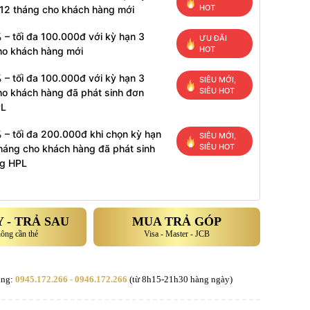
HOT
 12 tháng cho khách hàng mới
 – tối đa 100.000đ với kỳ hạn 3
ƯU ĐÃI
HOT
ho khách hàng mới
 – tối đa 100.000đ với kỳ hạn 3
SIÊU MỚI,
SIÊU HOT
ho khách hàng đã phát sinh đơn
PL
 – tối đa 200.000đ khi chọn kỳ hạn
SIÊU MỚI,
SIÊU HOT
tháng cho khách hàng đã phát sinh
g HPL
 - TRẢ SAU
MUA TRẢ GÓP
hông cần thẻ
Visa - Master - JCB
àng:
0945.172.266 - 0946.172.266
(từ 8h15-21h30 hàng ngày)