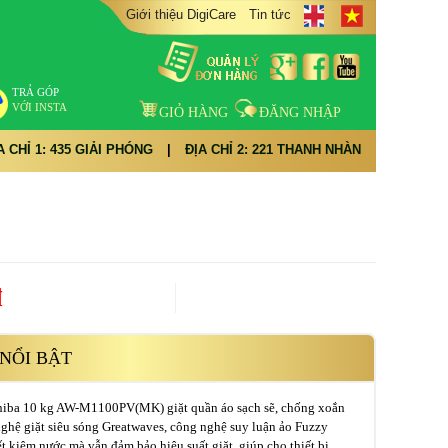
Giới thiệu DigiCare
Tin tức
TRẢ GÓP
VỚI INSTA
GIỎ HÀNG
ĐĂNG NHẬP
A CHỈ 1: 435 GIẢI PHÓNG
|
ĐỊA CHỈ 2: 221 THANH NHÀN
đ
NỔI BẬT
hiba 10 kg AW-M1100PV(MK) giặt quần áo sạch sẽ, chống xoắn
nghệ giặt siêu sóng Greatwaves, công nghệ suy luận ảo Fuzzy
ết kiệm nước mà vẫn đảm bảo hiệu suất giặt, giúp cho thiết bị