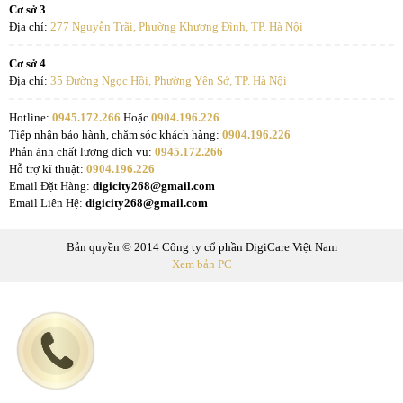
Cơ sở 3
Địa chỉ:
277 Nguyễn Trãi, Phường Khương Đình, TP. Hà Nội
Cơ sở 4
Địa chỉ:
35 Đường Ngọc Hồi, Phường Yên Sở, TP. Hà Nội
Hotline:
0945.172.266
Hoặc
0904.196.226
Tiếp nhận bảo hành, chăm sóc khách hàng:
0904.196.226
Phản ánh chất lượng dịch vụ:
0945.172.266
Hỗ trợ kĩ thuật:
0904.196.226
Email Đặt Hàng:
digicity268@gmail.com
Email Liên Hệ:
digicity268@gmail.com
Bản quyền © 2014 Công ty cổ phần DigiCare Việt Nam
Xem bản PC