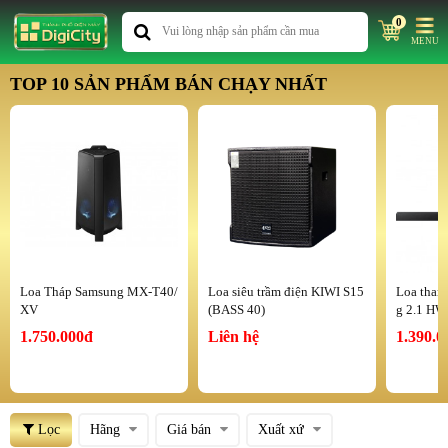
0
MENU
TOP 10 SẢN PHẨM BÁN CHẠY NHẤT
Loa Tháp Samsung MX-T40/
Loa siêu trầm điện KIWI S15
Loa than
XV
(BASS 40)
g 2.1 HW
1.750.000đ
Liên hệ
1.390.0
Lọc
Hãng
Giá bán
Xuất xứ