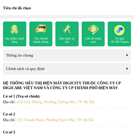
Tiêu chí đã chọn
Sản phẩm chính
Vận chuyển
Bảo hành tại
Liên hệ thanh
Trả góp
hãng
nhanh chóng
nhà
toán
với HD Saigon
Thông tin chung
Chính sách và quy định
HỆ THỐNG SIÊU THỊ ĐIỆN MÁY DIGICITY THUỘC CÔNG TY CP
DIGICARE VIỆT NAM VÀ CÔNG TY CP THÀNH PHỐ ĐIỆN MÁY
Cơ sở 1 (Trụ sở chính)
Địa chỉ:
435 Giải Phóng, Phường Tương Mai, TP. Hà Nội
Cơ sở 2
Địa chỉ:
221 Thanh Nhàn, Phường Bạch Mai, TP. Hà Nội
Cơ sở 3