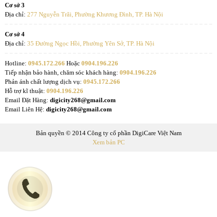
Cơ sở 3
Địa chỉ:
277 Nguyễn Trãi, Phường Khương Đình, TP. Hà Nội
Cơ sở 4
Địa chỉ:
35 Đường Ngọc Hồi, Phường Yên Sở, TP. Hà Nội
Hotline:
0945.172.266
Hoặc
0904.196.226
Tiếp nhận bảo hành, chăm sóc khách hàng:
0904.196.226
Phản ánh chất lượng dịch vụ:
0945.172.266
Hỗ trợ kĩ thuật:
0904.196.226
Email Đặt Hàng:
digicity268@gmail.com
Email Liên Hệ:
digicity268@gmail.com
Bản quyền © 2014 Công ty cổ phần DigiCare Việt Nam
Xem bản PC