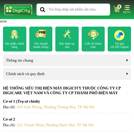
0
MENU
error
Sản phẩm chính
Vận chuyển
Bảo hành tại
Liên hệ thanh
Trả góp
hãng
nhanh chóng
nhà
toán
với HD Saigon
Thông tin chung
Chính sách và quy định
HỆ THỐNG SIÊU THỊ ĐIỆN MÁY DIGICITY THUỘC CÔNG TY CP
DIGICARE VIỆT NAM VÀ CÔNG TY CP THÀNH PHỐ ĐIỆN MÁY
Cơ sở 1 (Trụ sở chính)
Địa chỉ:
435 Giải Phóng, Phường Tương Mai, TP. Hà Nội
Cơ sở 2
Địa chỉ:
221 Thanh Nhàn, Phường Bạch Mai, TP. Hà Nội