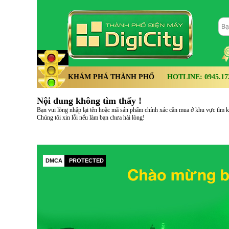
KHÁM PHÁ THÀNH PHỐ
HOTLINE: 0945.172.
Nội dung không tìm thấy !
Bạn vui lòng nhập lại tên hoặc mã sản phẩm chính xác cần mua ở khu vực tìm kiế
Chúng tôi xin lỗi nếu làm bạn chưa hài lòng!
DMCA
PROTECTED