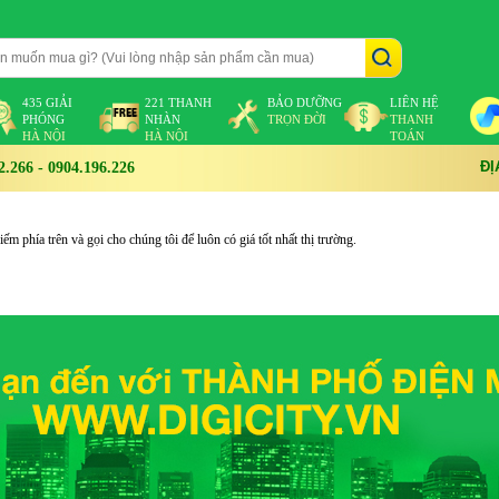
435 GIẢI
221 THANH
BẢO DƯỠNG
LIÊN HỆ
PHÓNG
NHÀN
TRỌN ĐỜI
THANH
HÀ NỘI
HÀ NỘI
TOÁN
ĐỊ
266 - 0904.196.226
m phía trên và gọi cho chúng tôi để luôn có giá tốt nhất thị trường.