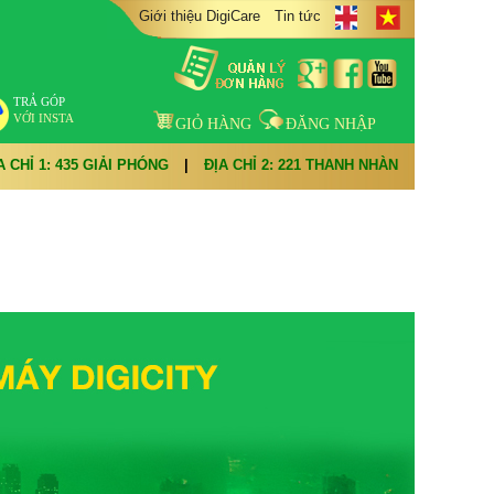
Giới thiệu DigiCare
Tin tức
TRẢ GÓP
VỚI INSTA
GIỎ HÀNG
ĐĂNG NHẬP
A CHỈ 1: 435 GIẢI PHÓNG
|
ĐỊA CHỈ 2: 221 THANH NHÀN