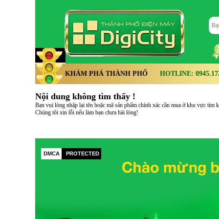
KHÁM PHÁ THÀNH PHỐ
HOTLINE: 0945.172.
Nội dung không tìm thấy !
Bạn vui lòng nhập lại tên hoặc mã sản phẩm chính xác cần mua ở khu vực tìm kiế
Chúng tôi xin lỗi nếu làm bạn chưa hài lòng!
DMCA
PROTECTED