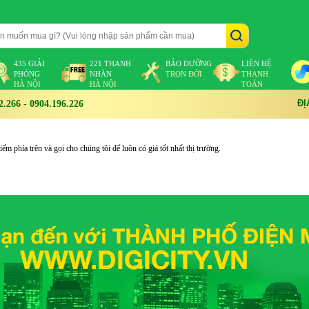
435 GIẢI
221 THANH
BẢO DƯỠNG
LIÊN HỆ
PHÓNG
NHÀN
TRỌN ĐỜI
THANH
HÀ NỘI
HÀ NỘI
TOÁN
ĐỊ
266 - 0904.196.226
m phía trên và gọi cho chúng tôi để luôn có giá tốt nhất thị trường.