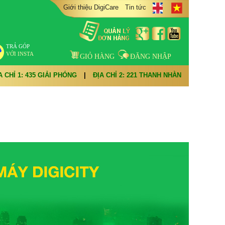
Giới thiệu DigiCare
Tin tức
TRẢ GÓP
VỚI INSTA
GIỎ HÀNG
ĐĂNG NHẬP
A CHỈ 1: 435 GIẢI PHÓNG
|
ĐỊA CHỈ 2: 221 THANH NHÀN