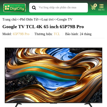
0
MENU
Trang chủ
>>
Phố Điện Tử
>>
Loại tivi
>>
Google TV
Google TV TCL 4K 65 inch 65P79B Pro
Model:
65P79B Pro
Thương hiệu:
TCL
Bảo hành: 24 tháng