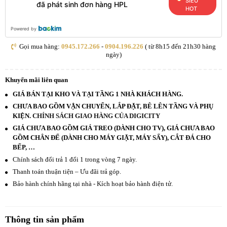
SIÊU
đã phát sinh đơn hàng HPL
HOT
Powered by
Gọi mua hàng:
0945.172.266
-
0904.196.226
( từ 8h15 đến 21h30 hàng
ngày)
Khuyến mãi liên quan
GIÁ BÁN TẠI KHO VÀ TẠI TẦNG 1 NHÀ KHÁCH HÀNG.
CHƯA BAO GỒM VẬN CHUYỂN, LẮP ĐẶT, BÊ LÊN TẦNG VÀ PHỤ
KIỆN.
CHÍNH SÁCH GIAO HÀNG CỦA DIGICITY
GIÁ CHƯA BAO GỒM GIÁ TREO (DÀNH CHO TV), GIÁ CHƯA BAO
GỒM CHÂN ĐẾ (DÀNH CHO MÁY GIẶT, MÁY SẤY), CẮT ĐÁ CHO
BẾP, …
Chính sách đổi trả 1 đổi 1 trong vòng 7 ngày.
Thanh toán thuận tiện – Ưu đãi trả góp.
Bảo hành chính hãng tại nhà - Kích hoạt bảo hành điện tử.
Thông tin sản phẩm