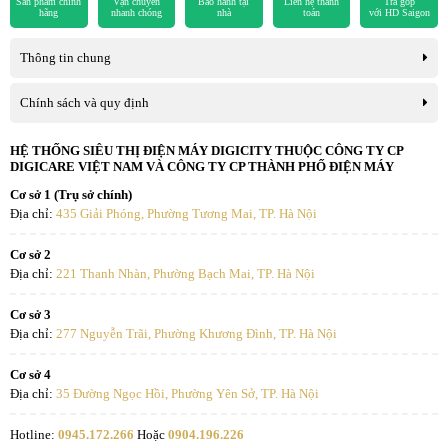
Sản phẩm chính
Vận chuyển
Bảo hành tại
Liên hệ thanh
Trả góp
Thông tin lắp đặt
hãng
nhanh chóng
nhà
toán
với HD Saigon
Kích thước có chân, đặt
Ngang 144.4 cm - Cao 89.3 cm - Dày 32
Thông tin chung
bàn
cm
Chính sách và quy định
Khối lượng có chân
16.15 kg
*Hình ảnh chỉ mang tính chất minh họa sản phẩm
HỆ THỐNG SIÊU THỊ ĐIỆN MÁY DIGICITY THUỘC CÔNG TY CP
Kích thước không chân,
Ngang 144.4 cm - Cao 83.1 cm - Dày 5.8
DIGICARE VIỆT NAM VÀ CÔNG TY CP THÀNH PHỐ ĐIỆN MÁY
treo tường
cm
Tiện ích
Cơ sở 1 (Trụ sở chính)
Địa chỉ:
435 Giải Phóng, Phường Tương Mai, TP. Hà Nội
Khối lượng không chân
15.94 kg
- Tăng giảm âm lượng tivi, tìm kiếm nhanh các bộ phim, bài hát,…
dễ dàng với
Google Assistant
có tiếng Việt,
tìm kiếm giọng nói
Cơ sở 2
Hãng
TCL
trên YouTube bằng tiếng Việt
.
Địa chỉ:
221 Thanh Nhàn, Phường Bạch Mai, TP. Hà Nội
- Điều khiển tivi bằng điện thoại qua ứng dụng
Google Cast
.
Cơ sở 3
Địa chỉ:
277 Nguyễn Trãi, Phường Khương Đình, TP. Hà Nội
- Trình chiếu hình ảnh, video dễ dàng từ điện thoại lên tivi
qua
Miracast
,
ứng dụng Google Cast
.
Cơ sở 4
Địa chỉ:
35 Đường Ngọc Hồi, Phường Yên Sở, TP. Hà Nội
- Bên cạnh đó, Tivi TCL còn được trang bị micro tích hợp trên TV
điều khiển giọng nói rảnh tay,
gọi video qua ứng dụng Google
Hotline:
0945.172.266
Hoặc
0904.196.226
Duo
(cần mua thêm camera).