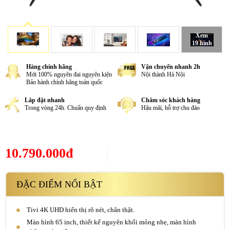
Xem
19 hình
Hàng chính hãng
Vận chuyển nhanh 2h
Mới 100% nguyên đai nguyên kiện
Nội thành Hà Nội
Bảo hành chính hãng toàn quốc
Lắp đặt nhanh
Chăm sóc khách hàng
Trong vòng 24h. Chuẩn quy định
Hậu mãi, hỗ trợ chu đáo
10.790.000đ
ĐẶC ĐIỂM NỔI BẬT
Tivi 4K UHD hiển thị rõ nét, chân thật.
Màn hình 65 inch, thiết kế nguyên khối mỏng nhẹ, màn hình