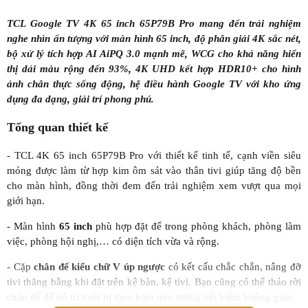
TCL Google TV 4K 65 inch 65P79B Pro mang đến trải nghiệm
nghe nhìn ấn tượng với màn hình 65 inch, độ phân giải 4K sắc nét,
bộ xử lý tích hợp AI AiPQ 3.0 mạnh mẽ, WCG cho khả năng hiển
thị dải màu rộng đến 93%, 4K UHD kết hợp HDR10+ cho hình
ảnh chân thực sống động, hệ điều hành Google TV với kho ứng
dụng đa dạng, giải trí phong phú.
Tổng quan thiết kế
- TCL 4K 65 inch 65P79B Pro với thiết kế tinh tế, cạnh viền siêu
mỏng được làm từ hợp kim ôm sát vào thân tivi giúp tăng độ bền
cho màn hình, đồng thời đem đến trải nghiệm xem vượt qua mọi
giới hạn.
- Màn hình
65 inch
phù hợp đặt để trong phòng khách, phòng làm
việc, phòng hội nghị,… có diện tích vừa và rộng.
- Cặp
chân đế kiểu chữ V úp ngược
có kết cấu chắc chắn, nâng đỡ
tivi thăng bằng khi đặt trên kệ bàn, kệ tivi. Bạn cũng có thể tháo rời
chân đế để bố trí thiết bị theo kiểu treo tường tiết kiệm không gian.