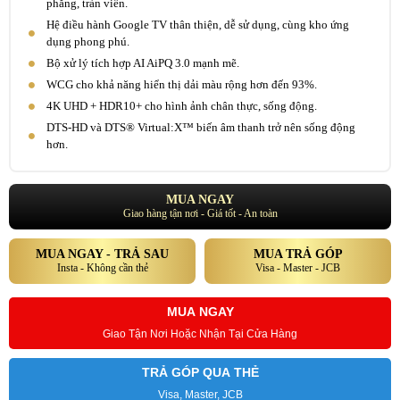
phẳng, tràn viền.
Hệ điều hành Google TV thân thiện, dễ sử dụng, cùng kho ứng
dụng phong phú.
Bộ xử lý tích hợp AI AiPQ 3.0 mạnh mẽ.
WCG cho khả năng hiển thị dải màu rộng hơn đến 93%.
4K UHD + HDR10+ cho hình ảnh chân thực, sống động.
DTS-HD và DTS® Virtual:X™ biến âm thanh trở nên sống động
hơn.
MUA NGAY
Giao hàng tận nơi - Giá tốt - An toàn
MUA NGAY - TRẢ SAU
MUA TRẢ GÓP
Insta - Không cần thẻ
Visa - Master - JCB
MUA NGAY
Giao Tận Nơi Hoặc Nhận Tại Cửa Hàng
TRẢ GÓP QUA THẺ
Visa, Master, JCB