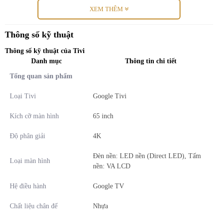
XEM THÊM
Thông số kỹ thuật
Thông số kỹ thuật của Tivi
Danh mục
Thông tin chi tiết
Tổng quan sản phẩm
Loại Tivi
Google Tivi
Kích cỡ màn hình
65 inch
*Hình ảnh chỉ mang tính chất minh họa sản phẩm
Độ phân giải
4K
Công nghệ hình ảnh
Đèn nền: LED nền (Direct LED), Tấm
Loại màn hình
nền: VA LCD
- Độ phân giải
4K (Ultra HD)
cho hình ảnh sắc nét gấp 4 lần Full
HD, giúp bạn tận hưởng hình ảnh sống động với khối màu sắc đa
Hệ điều hành
Google TV
dạng và độ sáng cao.
Chất liệu chân đế
Nhựa
-
Bộ xử lý AiPQ Gen 3
giúp cân bằng hoàn hảo tuyệt đối ánh sáng