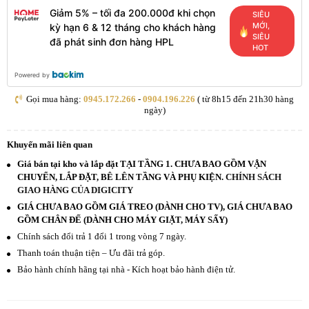
Giảm 5% – tối đa 200.000đ khi chọn
SIÊU
MỚI,
kỳ hạn 6 & 12 tháng cho khách hàng
SIÊU
đã phát sinh đơn hàng HPL
HOT
Powered by
Gọi mua hàng:
0945.172.266
-
0904.196.226
( từ 8h15 đến 21h30 hàng
ngày)
Khuyến mãi liên quan
Giá bán tại kho và lắp đặt TẠI TẦNG 1. CHƯA BAO GỒM VẬN
CHUYỂN, LẮP ĐẶT, BÊ LÊN TẦNG VÀ PHỤ KIỆN.
CHÍNH SÁCH
GIAO HÀNG CỦA DIGICITY
GIÁ CHƯA BAO GỒM GIÁ TREO (DÀNH CHO TV), GIÁ CHƯA BAO
GỒM CHÂN ĐẾ (DÀNH CHO MÁY GIẶT, MÁY SẤY)
Chính sách đổi trả 1 đổi 1 trong vòng 7 ngày.
Thanh toán thuận tiện – Ưu đãi trả góp.
Bảo hành chính hãng tại nhà - Kích hoạt bảo hành điện tử.