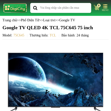
0
MENU
Trang chủ
>>
Phố Điện Tử
>>
Loại tivi
>>
Google TV
Google TV QLED 4K TCL 75C645 75 inch
Model:
75C645
Thương hiệu:
TCL
Bảo hành: 24 tháng