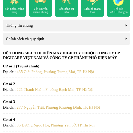
Sản phẩm chính
Vận chuyển
Bảo hành tại
Liên hệ thanh
Trả góp
hãng
nhanh chóng
nhà
toán
với HD Saigon
Thông tin chung
Chính sách và quy định
HỆ THỐNG SIÊU THỊ ĐIỆN MÁY DIGICITY THUỘC CÔNG TY CP
DIGICARE VIỆT NAM VÀ CÔNG TY CP THÀNH PHỐ ĐIỆN MÁY
Cơ sở 1 (Trụ sở chính)
Địa chỉ:
435 Giải Phóng, Phường Tương Mai, TP. Hà Nội
Cơ sở 2
Ai-Color cảm nhận hình ảnh như mắt người. Nó tái tạo hình ảnh
Địa chỉ:
221 Thanh Nhàn, Phường Bạch Mai, TP. Hà Nội
bằng cách điều chỉnh nhiều thông số kỹ thuật bao gồm âm lượng
màu, độ bão hòa và độ tương phản. Những màu sắc rực rỡ trước
Cơ sở 3
mặt bạn được tái tạo và cố định một cách sống động như thật với
Địa chỉ:
277 Nguyễn Trãi, Phường Khương Đình, TP. Hà Nội
một chút nét tinh tế của nghệ thuật.
Cơ sở 4
Địa chỉ:
35 Đường Ngọc Hồi, Phường Yên Sở, TP. Hà Nội