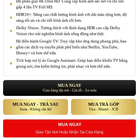
Độ phân giải 4K Ultra HD: Cung cấp hình ảnh sắc nét và chi tiết
gấp 4 lần TV Full HD.
HDR10+: Nâng cao chất lượng hình ảnh với dải màu rộng hơn, độ
sáng tối ưu và chi tiết hình ảnh tốt hơn.
Dolby Vision: Tương thích với định dạng HDR cao cấp Dolby
Vision cho trải nghiệm hình ảnh sống động như thật.
Hệ điều hành Google TV: Truy cập kho ứng dụng phong phú, bao
gồm các dịch vụ truyền phát phổ biến như Netflix, YouTube,
Disney+ và hơn thế nữa.
Tích hợp trợ lý ảo Google Assistant: Giúp bạn điều khiển TV bằng
giọng nói, tìm kiếm thông tin, phát nhạc và hơn thế nữa.
MUA NGAY
Giao hàng tận nơi - Giá tốt - An toàn
MUA NGAY - TRẢ SAU
MUA TRẢ GÓP
Insta - Không cần thẻ
Visa - Master - JCB
MUA NGAY
Giao Tận Nơi Hoặc Nhận Tại Cửa Hàng