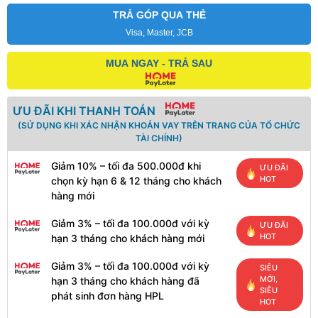
TRẢ GÓP QUA THẺ
Visa, Master, JCB
MUA NGAY - TRẢ SAU
ƯU ĐÃI KHI THANH TOÁN
(SỬ DỤNG KHI XÁC NHẬN KHOẢN VAY TRÊN TRANG CỦA TỔ CHỨC
TÀI CHÍNH)
Giảm 10% – tối đa 500.000đ khi
ƯU ĐÃI
HOT
chọn kỳ hạn 6 & 12 tháng cho khách
hàng mới
Giảm 3% – tối đa 100.000đ với kỳ
ƯU ĐÃI
HOT
hạn 3 tháng cho khách hàng mới
Giảm 3% – tối đa 100.000đ với kỳ
SIÊU
MỚI,
hạn 3 tháng cho khách hàng đã
SIÊU
phát sinh đơn hàng HPL
HOT