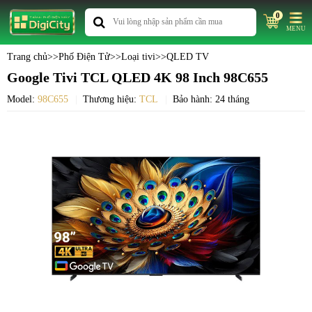
0
MENU
Trang chủ
>>
Phố Điện Tử
>>
Loại tivi
>>
QLED TV
Google Tivi TCL QLED 4K 98 Inch 98C655
Model:
98C655
Thương hiệu:
TCL
Bảo hành: 24 tháng