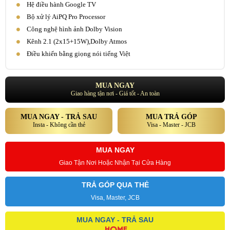
Hệ điều hành Google TV
Bộ xử lý AiPQ Pro Processor
Công nghệ hình ảnh Dolby Vision
Kênh 2.1 (2x15+15W),Dolby Atmos
Điều khiển bằng giọng nói tiếng Việt
MUA NGAY
Giao hàng tận nơi - Giá tốt - An toàn
MUA NGAY - TRẢ SAU
MUA TRẢ GÓP
Insta - Không cần thẻ
Visa - Master - JCB
MUA NGAY
Giao Tận Nơi Hoặc Nhận Tại Cửa Hàng
TRẢ GÓP QUA THẺ
Visa, Master, JCB
MUA NGAY - TRẢ SAU