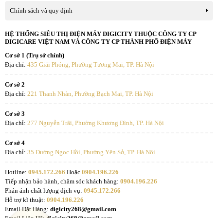
quay chuyển động nhanh, tính toán chuyển động theo tốc độ làm
Chính sách và quy định
mới, từ đó giúp cho cảnh quay hiển thị mượt mà, hạn chế mờ hình,
Âm thanh:
Codec:MPEG1/2,AC3,HEAAC,WMA,etc;Container:WAV,
vỡ hình hiệu quả.
HỆ THỐNG SIÊU THỊ ĐIỆN MÁY DIGICITY THUỘC CÔNG TY CP
Phim:
H.264, H.265, MPEG1/2/4, WMV, VC1, VP8, VP9, AV1,
DIGICARE VIỆT NAM VÀ CÔNG TY CP THÀNH PHỐ ĐIỆN MÁY
- AI-HDR: Công nghệ AI-HDR giúp hệ thống giải mã nhiều nội
dung HDR, tối ưu độ sáng tối, màu sắc để các cảnh phim hiện ra có
Cơ sở 1 (Trụ sở chính)
Hệ điều
Địa chỉ:
435 Giải Phóng, Phường Tương Mai, TP. Hà Nội
chất lượng tuyệt hảo.
hành - Giao
Google TV
diện:
- AI-Contrast: AI-Contrast có nhiệm vụ chính là điều chỉnh tỷ lệ
Cơ sở 2
tương phản của hình ảnh trong những tình huống khác nhau như
Địa chỉ:
221 Thanh Nhàn, Phường Bạch Mai, TP. Hà Nội
Bộ nhớ:
64GB
tối, sáng để mô phỏng lại các khung hình một cách giống với thực
Cơ sở 3
tế.
Điều khiển
Địa chỉ:
277 Nguyễn Trãi, Phường Khương Đình, TP. Hà Nội
Không
bằng cử chỉ:
Cơ sở 4
Tìm kiếm
Địa chỉ:
35 Đường Ngọc Hồi, Phường Yên Sở, TP. Hà Nội
bằng giọng
Google Assistant (tiếng Việt)
nói:
Hotline:
0945.172.266
Hoặc
0904.196.226
Tiếp nhận bảo hành, chăm sóc khách hàng:
0904.196.226
Nhận diện
Phản ánh chất lượng dịch vụ:
0945.172.266
Không
khuôn mặt:
Hỗ trợ kĩ thuật:
0904.196.226
Email Đặt Hàng:
digicity268@gmail.com