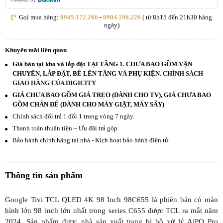
Gọi mua hàng:
0945.172.266
-
0904.196.226
( từ 8h15 đến 21h30 hàng
ngày)
Khuyến mãi liên quan
Giá bán tại kho và lắp đặt TẠI TẦNG 1. CHƯA BAO GỒM VẬN
CHUYỂN, LẮP ĐẶT, BÊ LÊN TẦNG VÀ PHỤ KIỆN.
CHÍNH SÁCH
GIAO HÀNG CỦA DIGICITY
GIÁ CHƯA BAO GỒM GIÁ TREO (DÀNH CHO TV), GIÁ CHƯA BAO
GỒM CHÂN ĐẾ (DÀNH CHO MÁY GIẶT, MÁY SẤY)
Chính sách đổi trả 1 đổi 1 trong vòng 7 ngày.
Thanh toán thuận tiện – Ưu đãi trả góp.
Bảo hành chính hãng tại nhà - Kích hoạt bảo hành điện tử.
Thông tin sản phẩm
Google Tivi TCL QLED 4K 98 Inch 98C655 là phiên bản có màn
hình lớn 98 inch lớn nhất trong series C655 được TCL ra mắt năm
2024. Sản phẩm được nhà sản xuất trang bị bộ xử lý AiPQ Pro