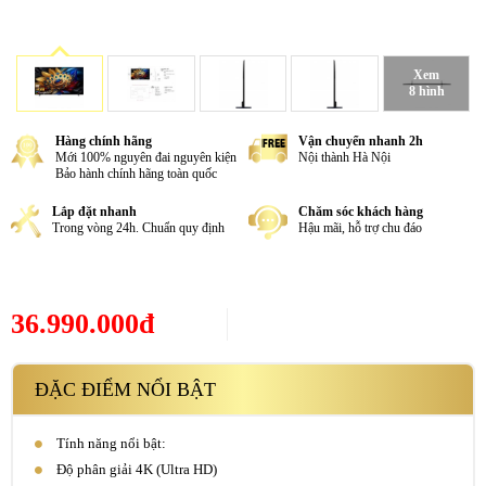
Xem
8 hình
Hàng chính hãng
Vận chuyển nhanh 2h
Mới 100% nguyên đai nguyên kiện
Nội thành Hà Nội
Bảo hành chính hãng toàn quốc
Lắp đặt nhanh
Chăm sóc khách hàng
Trong vòng 24h. Chuẩn quy định
Hậu mãi, hỗ trợ chu đáo
36.990.000đ
ĐẶC ĐIỂM NỔI BẬT
Tính năng nổi bật:
Độ phân giải 4K (Ultra HD)