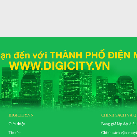
DIGICITY.VN
CHÍNH SÁCH VÀ Q
 quả
Giới thiệu
Bảng giá lắp đặt điều
hữu là:
Tin tức
Chính sách vận chuy