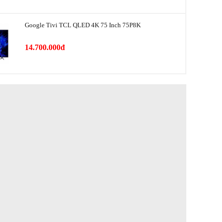
 chân
23.4 Kg
Google Tivi TCL QLED 4K 75 Inch 75P8K
Hành
14.700.000đ
TCL
Việt Nam
24 Tháng
2024