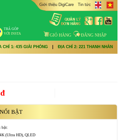
Giới thiệu DigiCare
Tin tức
TRẢ GÓP
VỚI INSTA
GIỎ HÀNG
ĐĂNG NHẬP
A CHỈ 1: 435 GIẢI PHÓNG
|
ĐỊA CHỈ 2: 221 THANH NHÀN
0đ
NỔI BẬT
 bật:
 4K (Ultra HD), QLED