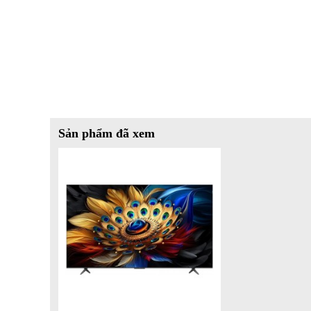
Sản phẩm đã xem
Thiết kế tivi TCL QLED 4K 75 inch 75C655
Bộ xử lý AiPQ Pro thông minh giúp tối ưu mọi t
Hãng TCL đã trang bị cho siêu phẩm tivi này bộ xử lý AiP
mô phỏng và tối ưu hóa mọi tín hiệu đầu vào để mang đến 