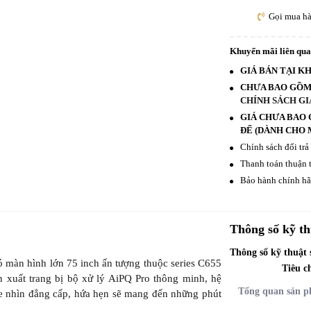
Gọi mua h
Khuyến mãi liên qu
GIÁ BÁN TẠI K
CHƯA BAO GỒM 
CHÍNH SÁCH GI
GIÁ CHƯA BAO 
ĐẾ (DÀNH CHO M
Chính sách đổi trả
Thanh toán thuận t
Bảo hành chính hãn
Thông số kỹ th
Thông số kỹ thuật
màn hình lớn 75 inch ấn tượng thuộc series C655
Tiêu c
xuất trang bị bộ xử lý AiPQ Pro thông minh, hệ
Tổng quan sản 
he nhìn đẳng cấp, hứa hẹn sẽ mang đến những phút