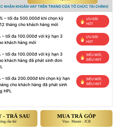
ÁC NHẬN KHOẢN VAY TRÊN TRANG CỦA TỔ CHỨC TÀI CHÍNH)
% – tối đa 500.000đ khi chọn kỳ
ƯU ĐÃI
HOT
 12 tháng cho khách hàng mới
 – tối đa 100.000đ với kỳ hạn 3
ƯU ĐÃI
HOT
ho khách hàng mới
 – tối đa 100.000đ với kỳ hạn 3
SIÊU MỚI,
SIÊU HOT
ho khách hàng đã phát sinh đơn
PL
 – tối đa 200.000đ khi chọn kỳ hạn
SIÊU MỚI,
SIÊU HOT
tháng cho khách hàng đã phát sinh
g HPL
 - TRẢ SAU
MUA TRẢ GÓP
hông cần thẻ
Visa - Master - JCB