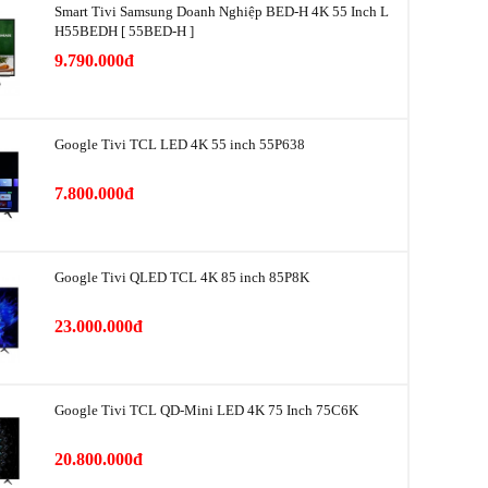
Smart Tivi Samsung Doanh Nghiệp BED-H 4K 55 Inch L
3 loa
H55BEDH [ 55BED-H ]
9.790.000đ
Dolby Atmos, DTS Virtual X
Google Tivi TCL LED 4K 55 inch 55P638
Wifi, LAN
7.800.000đ
iọng nói
Google Assistant
Google Tivi QLED TCL 4K 85 inch 85P8K
t
23.000.000đ
n, đặt bàn
Ngang 166.6 cm - Cao 103.5 cm - Dày 34.3 cm
ân
23.9 Kg
Google Tivi TCL QD-Mini LED 4K 75 Inch 75C6K
chân, treo
Ngang 166.6 cm - Cao 95.8 cm - Dày 34.3 cm
20.800.000đ