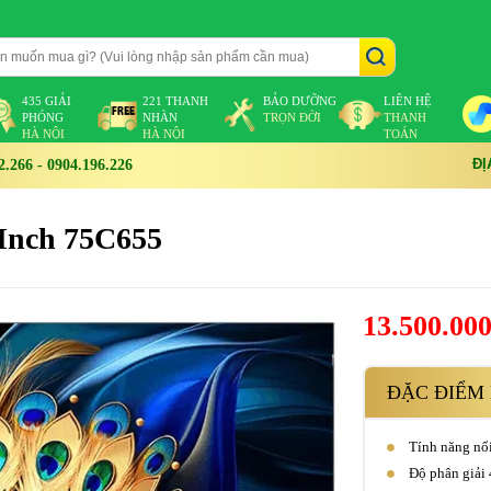
435 GIẢI
221 THANH
BẢO DƯỠNG
LIÊN HỆ
PHÓNG
NHÀN
TRỌN ĐỜI
THANH
HÀ NỘI
HÀ NỘI
TOÁN
ĐỊ
266 - 0904.196.226
Inch 75C655
13.500.00
ĐẶC ĐIỂM 
Tính năng nổi
Độ phân giải