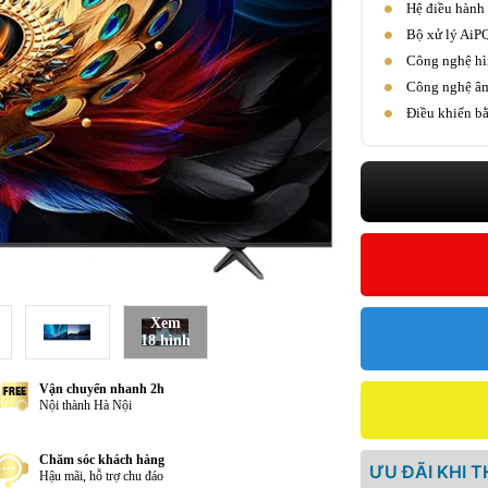
Hệ điều hành
Bộ xử lý AiPQ
Công nghệ hì
Công nghệ âm
Điều khiển bằ
Xem
18 hình
Vận chuyển nhanh 2h
Nội thành Hà Nội
Chăm sóc khách hàng
ƯU ĐÃI KHI 
Hậu mãi, hỗ trợ chu đáo