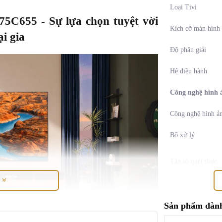
Loại Tivi
5C655 - Sự lựa chọn tuyệt vời
Kích cỡ màn hình
i gia
Độ phân giải
Hệ điều hành
Công nghệ hình 
Công nghệ hình ả
Bộ xử lý
Tần số quét thực
M
Công nghệ âm t
Sản phẩm dành
Tổng công suất lo