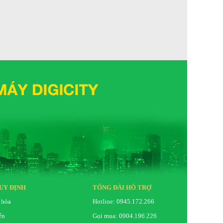
UY ĐỊNH
TỔNG ĐÀI HỖ TRỢ
 hòa
Hotline: 0945.172.266
ển
Gọi mua: 0904.196.226