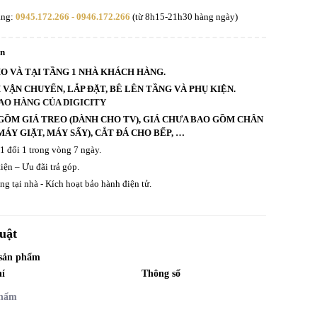
àng:
0945.172.266 - 0946.172.266
(từ 8h15-21h30 hàng ngày)
an
HO VÀ TẠI TẦNG 1 NHÀ KHÁCH HÀNG.
VẬN CHUYỂN, LẮP ĐẶT, BÊ LÊN TẦNG VÀ PHỤ KIỆN.
AO HÀNG CỦA DIGICITY
GỒM GIÁ TREO (DÀNH CHO TV), GIÁ CHƯA BAO GỒM CHÂN
ÁY GIẶT, MÁY SẤY), CẮT ĐÁ CHO BẾP, …
 1 đổi 1 trong vòng 7 ngày.
iện – Ưu đãi trả góp.
g tại nhà - Kích hoạt bảo hành điện tử.
uật
 sản phẩm
hí
Thông số
phẩm