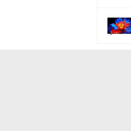
Khối lượng không
Xuất Xứ & Bảo 
Hãng Sản Xuất
Sản Xuất Tại
Bảo Hành
Năm ra mắt
ín hiệu hiệu quả
Q Pro tân tiến và cực kỳ thông minh, có khả năng
những trải nghiệm xem tuyệt hảo cho khách hàng.