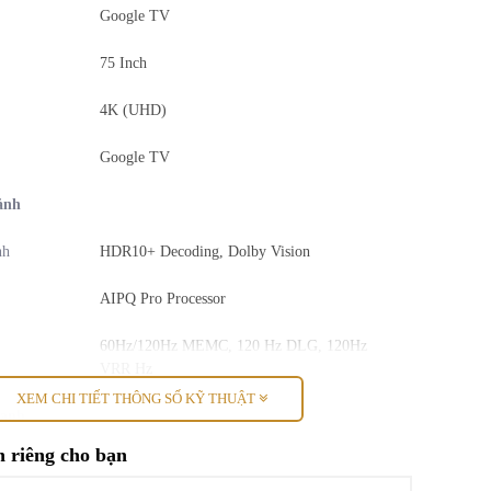
Google TV
75 Inch
4K (UHD)
Google TV
ảnh
nh
HDR10+ Decoding, Dolby Vision
AIPQ Pro Processor
60Hz/120Hz MEMC, 120 Hz DLG, 120Hz
VRR Hz
XEM CHI TIẾT THÔNG SỐ KỸ THUẬT
hanh
 riêng cho bạn
a
(2x15+15W)