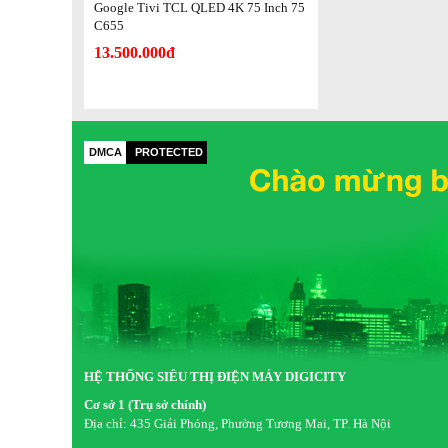
Google Tivi TCL QLED 4K 75 Inch 75
C655
13.500.000đ
DMCA
PROTECTED
HỆ THỐNG SIÊU THỊ ĐIỆN MÁY DIGICITY
Bộ xử lý AiPQ Pro thông minh giúp tối ưu mọi tín hiệu hiệu
Cơ sở 1 (Trụ sở chính)
Địa chỉ:
435 Giải Phóng, Phường Tương Mai, TP. Hà Nội
Một số thuật toán AI thông minh mà chip xử lý này đang sở 