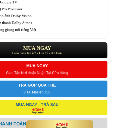
 Google TV
 Pro Processor
nh ảnh Dolby Vision
 thanh Dolby Atmos
ng giọng nói tiếng Việt
MUA NGAY
Giao hàng tận nơi - Giá tốt - An toàn
MUA NGAY
Giao Tận Nơi Hoặc Nhận Tại Cửa Hàng
TRẢ GÓP QUA THẺ
Visa, Master, JCB
MUA NGAY - TRẢ SAU
THANH TOÁN