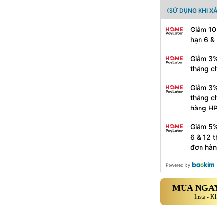
(SỬ DỤNG KHI X
Giảm 10
hạn 6 &
Giảm 3%
tháng c
Giảm 3%
tháng c
hàng H
Giảm 5%
6 & 12 
đơn hàn
Powered by
MUA NGAY
Insta - K