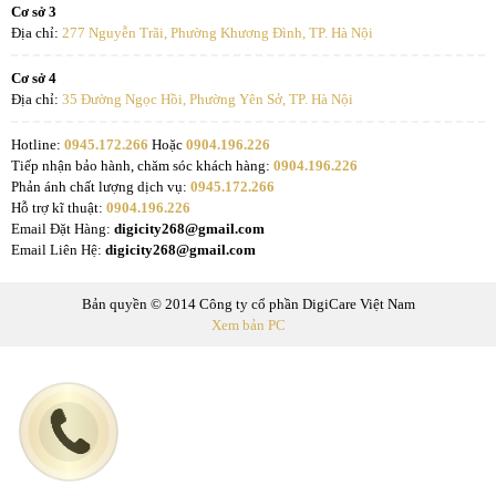
Cơ sở 3
Địa chỉ:
277 Nguyễn Trãi, Phường Khương Đình, TP. Hà Nội
Cơ sở 4
Địa chỉ:
35 Đường Ngọc Hồi, Phường Yên Sở, TP. Hà Nội
Hotline:
0945.172.266
Hoặc
0904.196.226
Tiếp nhận bảo hành, chăm sóc khách hàng:
0904.196.226
Phản ánh chất lượng dịch vụ:
0945.172.266
Hỗ trợ kĩ thuật:
0904.196.226
Email Đặt Hàng:
digicity268@gmail.com
Email Liên Hệ:
digicity268@gmail.com
Bản quyền © 2014 Công ty cổ phần DigiCare Việt Nam
Xem bản PC