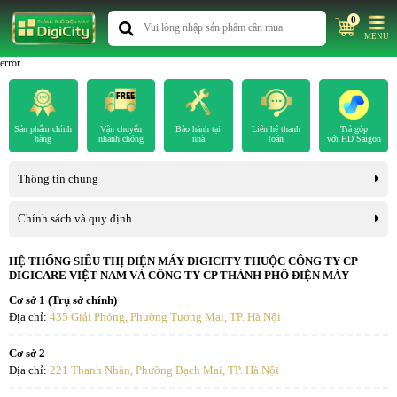
0
MENU
error
Sản phẩm chính
Vận chuyển
Bảo hành tại
Liên hệ thanh
Trả góp
hãng
nhanh chóng
nhà
toán
với HD Saigon
Thông tin chung
Chính sách và quy định
HỆ THỐNG SIÊU THỊ ĐIỆN MÁY DIGICITY THUỘC CÔNG TY CP
DIGICARE VIỆT NAM VÀ CÔNG TY CP THÀNH PHỐ ĐIỆN MÁY
Cơ sở 1 (Trụ sở chính)
Địa chỉ:
435 Giải Phóng, Phường Tương Mai, TP. Hà Nội
Cơ sở 2
Địa chỉ:
221 Thanh Nhàn, Phường Bạch Mai, TP. Hà Nội