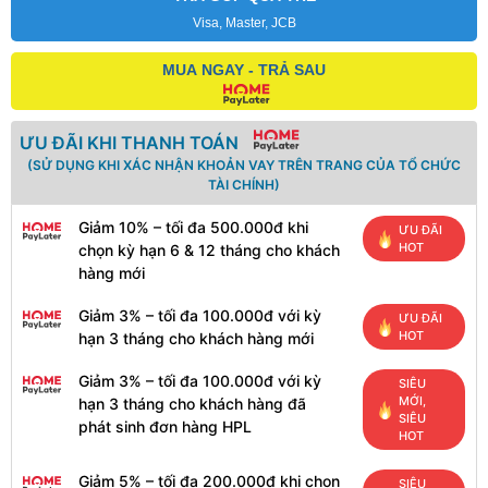
Visa, Master, JCB
MUA NGAY - TRẢ SAU
ƯU ĐÃI KHI THANH TOÁN
(SỬ DỤNG KHI XÁC NHẬN KHOẢN VAY TRÊN TRANG CỦA TỔ CHỨC
TÀI CHÍNH)
Giảm 10% – tối đa 500.000đ khi
ƯU ĐÃI
HOT
chọn kỳ hạn 6 & 12 tháng cho khách
hàng mới
Giảm 3% – tối đa 100.000đ với kỳ
ƯU ĐÃI
HOT
hạn 3 tháng cho khách hàng mới
Giảm 3% – tối đa 100.000đ với kỳ
SIÊU
MỚI,
hạn 3 tháng cho khách hàng đã
SIÊU
phát sinh đơn hàng HPL
HOT
Giảm 5% – tối đa 200.000đ khi chọn
SIÊU