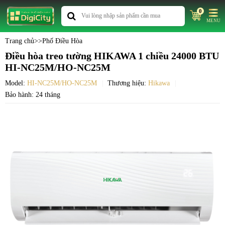
0
MENU
Trang chủ
>>
Phố Điều Hòa
Điều hòa treo tường HIKAWA 1 chiều 24000 BTU
HI-NC25M/HO-NC25M
Model:
HI-NC25M/HO-NC25M
Thương hiệu:
Hikawa
Bảo hành: 24 tháng