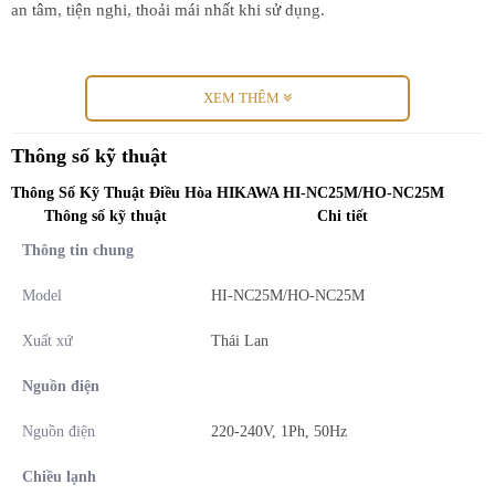
an tâm, tiện nghi, thoải mái nhất khi sử dụng.
XEM THÊM
Thông số kỹ thuật
Thông Số Kỹ Thuật Điều Hòa HIKAWA HI-NC25M/HO-NC25M
Thông số kỹ thuật
Chi tiết
Thông tin chung
Model
HI-NC25M/HO-NC25M
Xuất xứ
Thái Lan
Nguồn điện
Tiết kiệm năng lượng đến 71% với Công nghệ Xanh
Nguồn điện
220-240V, 1Ph, 50Hz
Điều hòa HIKAWA được trang bị
chip GENIUS
cho phép thu thập
tín hiệu và xử lý dữ liệu chính xác, giúp máy nén hoạt động hiệu
Chiều lạnh