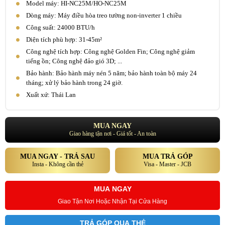
Model máy: HI-NC25M/HO-NC25M
Dòng máy: Máy điều hòa treo tường non-inverter 1 chiều
Công suất: 24000 BTU/h
Diện tích phù hợp: 31-45m²
Công nghệ tích hợp: Công nghệ Golden Fin; Công nghệ giảm
tiếng ồn; Công nghệ đảo gió 3D; ...
Bảo hành: Bảo hành máy nén 5 năm; bảo hành toàn bộ máy 24
tháng; xử lý bảo hành trong 24 giờ.
Xuất xứ: Thái Lan
MUA NGAY
Giao hàng tận nơi - Giá tốt - An toàn
MUA NGAY - TRẢ SAU
MUA TRẢ GÓP
Insta - Không cần thẻ
Visa - Master - JCB
MUA NGAY
Giao Tận Nơi Hoặc Nhận Tại Cửa Hàng
TRẢ GÓP QUA THẺ