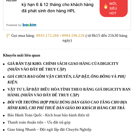
MỚI,
kỳ hạn 6 & 12 tháng cho khách hàng
SIÊU
đã phát sinh đơn hàng HPL
HOT
Powered by
Gọi mua hàng:
0945.172.266
-
0904.196.226
( từ 8h15 đến 21h30 hàng
ngày)
Khuyến mãi liên quan
GIÁ BÁN TẠI KHO.
CHÍNH SÁCH GIAO HÀNG CỦA DIGICITY
(NHẤN VÀO ĐÂY ĐỂ TRUY CẬP)
GIÁ CHƯA BAO GỒM VẬN CHUYỂN, LẮP ĐẶT, ỐNG ĐỒNG VÀ PHỤ
KIỆN.
VẬT TƯ LẮP ĐẶT ĐIỀU HÒA TÍNH THEO BẢNG GIÁ DIGICITY BAN
HÀNH. (NHẤN VÀO ĐÂY ĐỂ TRUY CẬP)
ĐỐI VỚI TRƯỜNG HỢP PHẢI DÙNG DÀN GIÁO CAO TẦNG CHO ĐỊA
HÌNH KHÓ, CHI PHÍ THUÊ DÀN GIÁO DO KHÁCH HÀNG CHI TRẢ
Bảo Hành Toàn Quốc - Kích hoạt bảo hành điện tử.
Thanh toán thuận tiện – Ưu đãi trả góp
Giao hàng Nhanh – Đội ngũ lắp đặt Chuyên Nghiệp