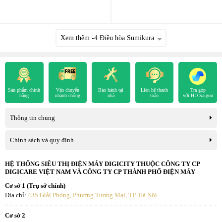
Xem thêm
-4
Điều hòa Sumikura
Sản phẩm chính
Vận chuyển
Bảo hành tại
Liên hệ thanh
Trả góp
hãng
nhanh chóng
nhà
toán
với HD Saigon
Thông tin chung
Chính sách và quy định
HỆ THỐNG SIÊU THỊ ĐIỆN MÁY DIGICITY THUỘC CÔNG TY CP
DIGICARE VIỆT NAM VÀ CÔNG TY CP THÀNH PHỐ ĐIỆN MÁY
Cơ sở 1 (Trụ sở chính)
Địa chỉ:
435 Giải Phóng, Phường Tương Mai, TP. Hà Nội
Cơ sở 2