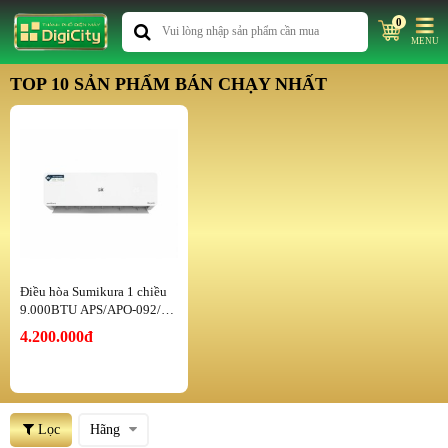
0
MENU
TOP 10 SẢN PHẨM BÁN CHẠY NHẤT
Điều hòa Sumikura 1 chiều
9.000BTU APS/APO-092/M
ORANDI
4.200.000đ
Lọc
Hãng