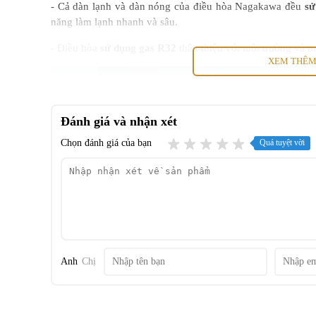
- Cả dàn lạnh và dàn nóng của điều hòa Nagakawa đều
sử
năng làm lạnh nhanh và sâu.
- Điều hòa
sử dụng gas R32
thân thiện với môi trường và ma
XEM THÊ
Đánh giá và nhận xét
Chọn đánh giá của bạn
Quá tuyệt vời
Anh
Chị