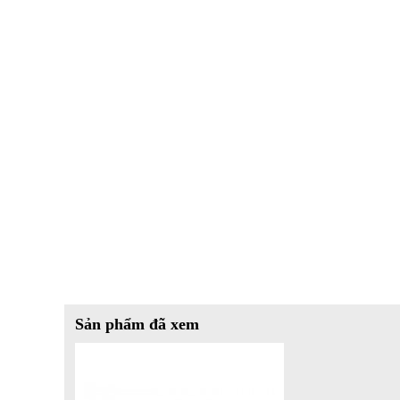
*Hình ảnh chỉ mang tính chất minh họa
Công nghệ làm lạnh
- Điều hòa sở hữu
công suất 9000 BTU
, đáp ứng khả năn
15m²
.
-
Chế độ làm lạnh nhanh Turbo
: Động cơ máy nén sẽ hoạt 
phòng được hạ nhanh chóng đến mức nhiệt độ mà người dù
gần như ngay lập tức
sau khi kích hoạt chế độ này.
Sản phẩm đã xem