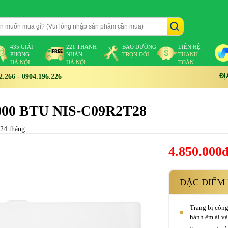
435 GIẢI
221 THANH
BẢO DƯỠNG
LIÊN HỆ
PHÓNG
NHÀN
TRỌN ĐỜI
THANH
HÀ NỘI
HÀ NỘI
TOÁN
ĐỊ
266 - 0904.196.226
9000 BTU NIS-C09R2T28
 24 tháng
4.850.000
ĐẶC ĐIỂM 
Trang bị công
hành êm ái và