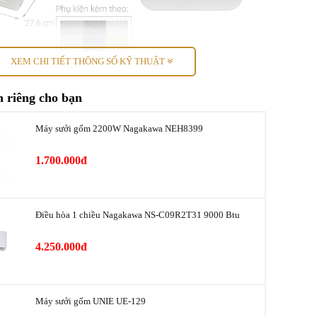
XEM CHI TIẾT THÔNG SỐ KỸ THUẬT
hẩm
 riêng cho bạn
số
Chi tiết
1 chiều (chỉ làm lạnh)
Máy sưởi gốm 2200W Nagakawa NEH8399
Có Inverter
1.700.000đ
h
1 HP - 9.000 BTU
hiệu quả
Dưới 15m² (từ 30 đến 45m³)
Điều hòa 1 chiều Nagakawa NS-C09R2T31 9000 Btu
h
600/500/370 m³/phút
4.250.000đ
dàn lạnh
34/29/26 dB
Máy sưởi gốm UNIE UE-129
dàn nóng
50 dB