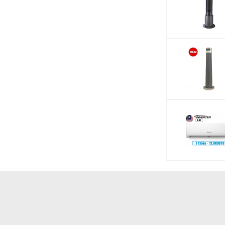
Dòng sản phẩm
Sản xuất tại
Thời gian bảo hàn
g làm lạnh cho những căn phòng có diện tích
dưới
Thời gian bảo hàn
(máy nén)
động với công suất tối đa, giúp nhiệt độ trong căn
ng cài đặt, nhờ đó người dùng
cảm thấy mát lạnh
Chất liệu dàn tản 
Loại Gas
Tiêu thụ điện
Nhãn năng lượng
Công nghệ tiết ki