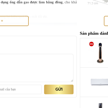
 dụng ống dẫn gas được làm bằng đồng
, cho khả
ng lại hiệu quả làm mát tối ưu.
M
Thông tin sản p
Sản phẩm dành
Thông 
Loại máy
Inverter
Công suất làm lạn
Phạm vi làm lạnh 
Lưu lượng gió lạn
GỬI
Độ ồn trung bình 
Độ ồn trung bình 