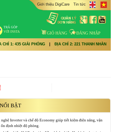
Giới thiệu DigiCare
Tin tức
TRẢ GÓP
VỚI INSTA
GIỎ HÀNG
ĐĂNG NHẬP
A CHỈ 1: 435 GIẢI PHÓNG
|
ĐỊA CHỈ 2: 221 THANH NHÀN
đ
NỔI BẬT
 nghệ Inverter và chế độ Economy giúp tiết kiệm điện năng, vận
 ổn định nhiệt độ phòng.