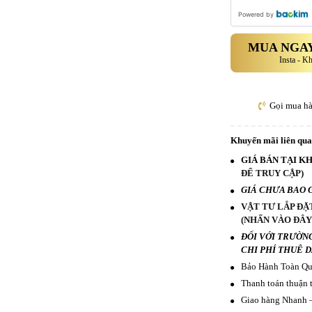
Powered by
MUA NGAY
Insta - K
Gọi mua h
Khuyến mãi liên qu
GIÁ BÁN TẠI KH
ĐỂ TRUY CẬP)
GIÁ CHƯA BAO 
VẬT TƯ LẮP ĐẶ
(NHẤN VÀO ĐÂY
ĐỐI VỚI TRƯỜN
CHI PHÍ THUÊ 
Bảo Hành Toàn Quố
Thanh toán thuận t
Giao hàng Nhanh –