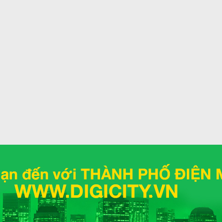
Lọc bụi, kháng kh
mùi
Chế độ gió
Công nghệ làm lạ
Tiện ích
động điều chỉnh chế độ hoạt động của điều hòa tại
Kích thước dàn lạ
giúp người dùng
cảm thấy mát mẻ và thoải mái dù
Cao x Dày)
.
Khối lượng dàn lạ
Kích thước dàn nó