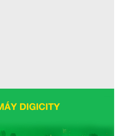
uẩn, khử
Màng lọc 6 trong 1
Điều khiển lên xuống tự động, trái phải tùy
chỉnh tay
nh nhanh
Turbo
Tự khởi động lại khi có điện, Cảm biến nhiệt
độ I Feel, Chức năng tự chẩn đoán lỗi, Chế độ
làm lạnh tự động (Auto Mode), Chế độ cài đặt
yêu thích I-set, Màn hình hiển thị nhiệt độ trên
dàn lạnh, Chức năng hút ẩm, Hẹn giờ bật tắt
máy, Chế độ vận hành khi ngủ
nh (Dài x
79 cm x 27.5 cm x 20.3 cm
nh
8 kg
ng (Dài x
71.2 cm x 45.9 cm x 27.6 cm