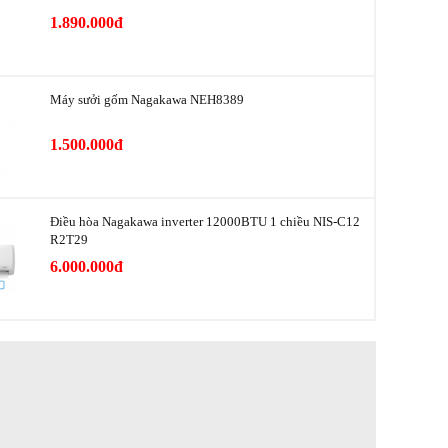
1.890.000đ
2023
Malaysia
Máy sưởi gốm Nagakawa NEH8389
h cục lạnh
2 năm
1.500.000đ
h cục nóng
10 năm
Ống dẫn gas bằng Đồng - Lá tản nhiệt bằng
Điều hòa Nagakawa inverter 12000BTU 1 chiều NIS-C12
nhiệt
Nhôm được phủ lớp Golden Fin
R2T29
6.000.000đ
R-32
0.87 kW/h
5 sao (Hiệu suất năng lượng 4.51)
ệm điện
Inverter, Economy