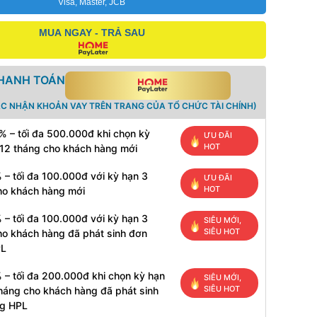
Visa, Master, JCB
MUA NGAY - TRẢ SAU
THANH TOÁN
ÁC NHẬN KHOẢN VAY TRÊN TRANG CỦA TỔ CHỨC TÀI CHÍNH)
% – tối đa 500.000đ khi chọn kỳ
ƯU ĐÃI
HOT
 12 tháng cho khách hàng mới
 – tối đa 100.000đ với kỳ hạn 3
ƯU ĐÃI
HOT
ho khách hàng mới
 – tối đa 100.000đ với kỳ hạn 3
SIÊU MỚI,
SIÊU HOT
ho khách hàng đã phát sinh đơn
PL
 – tối đa 200.000đ khi chọn kỳ hạn
SIÊU MỚI,
SIÊU HOT
tháng cho khách hàng đã phát sinh
g HPL