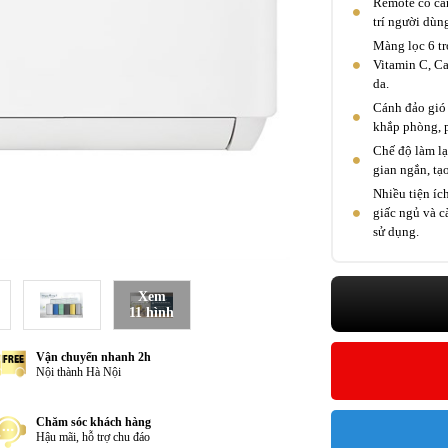
Remote có cảm
trí người dùn
Màng lọc 6 tr
Vitamin C, Ca
da.
Cánh đảo gió 
khắp phòng, 
Chế độ làm l
gian ngắn, tạo
Nhiều tiện ích
giấc ngủ và cà
sử dụng.
Xem
11 hình
Vận chuyển nhanh 2h
Nội thành Hà Nội
Chăm sóc khách hàng
Hậu mãi, hỗ trợ chu đáo