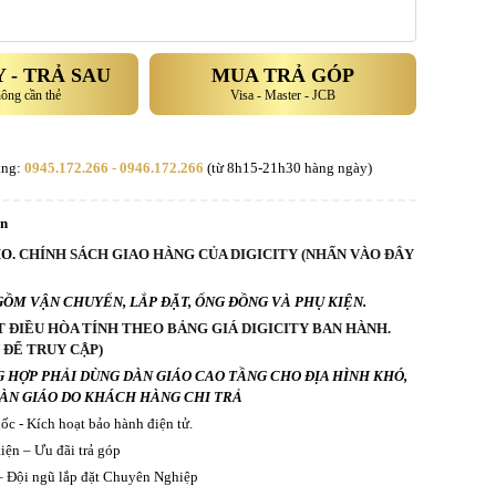
 - TRẢ SAU
MUA TRẢ GÓP
hông cần thẻ
Visa - Master - JCB
àng:
0945.172.266 - 0946.172.266
(từ 8h15-21h30 hàng ngày)
an
O.
CHÍNH SÁCH GIAO HÀNG CỦA DIGICITY (NHẤN VÀO ĐÂY
GỒM VẬN CHUYỂN, LẮP ĐẶT, ỐNG ĐỒNG VÀ PHỤ KIỆN.
T ĐIỀU HÒA TÍNH THEO BẢNG GIÁ DIGICITY BAN HÀNH.
 ĐỂ TRUY CẬP)
G HỢP PHẢI DÙNG DÀN GIÁO CAO TẦNG CHO ĐỊA HÌNH KHÓ,
DÀN GIÁO DO KHÁCH HÀNG CHI TRẢ
c - Kích hoạt bảo hành điện tử.
iện – Ưu đãi trả góp
 Đội ngũ lắp đặt Chuyên Nghiệp