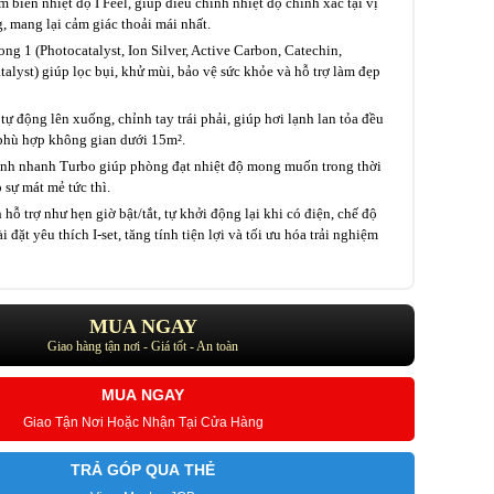
 biến nhiệt độ I Feel, giúp điều chỉnh nhiệt độ chính xác tại vị
g, mang lại cảm giác thoải mái nhất.
ong 1 (Photocatalyst, Ion Silver, Active Carbon, Catechin,
talyst) giúp lọc bụi, khử mùi, bảo vệ sức khỏe và hỗ trợ làm đẹp
tự động lên xuống, chỉnh tay trái phải, giúp hơi lạnh lan tỏa đều
phù hợp không gian dưới 15m².
ạnh nhanh Turbo giúp phòng đạt nhiệt độ mong muốn trong thời
 sự mát mẻ tức thì.
 hỗ trợ như hẹn giờ bật/tắt, tự khởi động lại khi có điện, chế độ
i đặt yêu thích I-set, tăng tính tiện lợi và tối ưu hóa trải nghiệm
MUA NGAY
Giao hàng tận nơi - Giá tốt - An toàn
MUA NGAY
Giao Tận Nơi Hoặc Nhận Tại Cửa Hàng
TRẢ GÓP QUA THẺ