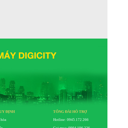
UY ĐỊNH
TỔNG ĐÀI HỖ TRỢ
 hòa
Hotline: 0945.172.266
ển
Gọi mua: 0904.196.226