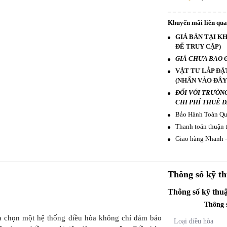
Khuyến mãi liên qu
GIÁ BÁN TẠI KH
ĐỂ TRUY CẬP)
GIÁ CHƯA BAO 
VẬT TƯ LẮP ĐẶ
(NHẤN VÀO ĐÂY
ĐỐI VỚI TRƯỜN
CHI PHÍ THUÊ 
Bảo Hành Toàn Quố
Thanh toán thuận t
Giao hàng Nhanh –
Thông số kỹ th
Thông số kỹ thuậ
Thông 
a chọn một hệ thống điều hòa không chỉ đảm bảo
Loại điều hòa