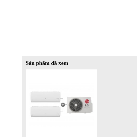
Khả năng tiết kiệm năng lượng vượt trội của DUAL Invert
đơn tiền điện hằng tháng Ngoài ra sản phẩm còn đạt chứn
định quốc tế uy tín minh chứng rõ ràng cho hiệu quả hoạt đ
Không khí sạch hơn với màng lọc bụi mịn
Sản phẩm được tích hợp màng lọc PM 2.5 giúp loại bỏ 90%
trong lành cho cả gia đình Tính năng này đặc biệt quan tr
tăng nhất là tại các đô thị lớn
Sản phẩm đã xem