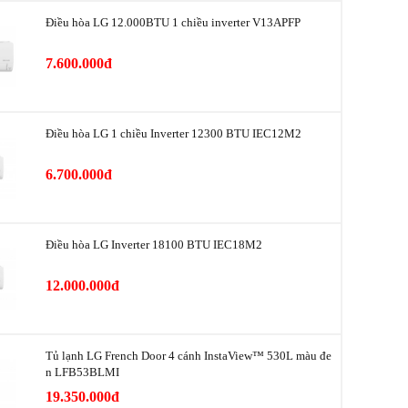
Điều hòa LG 12.000BTU 1 chiều inverter V13APFP
iển từ xa
Có
7.600.000đ
 thiết bị
Có
m điện năng
Tiết kiệm đến 70%
Điều hòa LG 1 chiều Inverter 12300 BTU IEC12M2
h nhanh
Làm lạnh nhanh hơn 40%
6.700.000đ
dụng
R32
ện áp
Có
Điều hòa LG Inverter 18100 BTU IEC18M2
hanh
Có
12.000.000đ
10 năm
Tủ lạnh LG French Door 4 cánh InstaView™ 530L màu đe
n LFB53BLMI
19.350.000đ