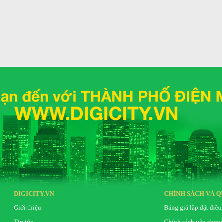
 kích hoạt giúp làm khô bên trong dàn lạnh ngăn
 lượng không khí và tuổi thọ thiết bị Đây là tính
iều thời gian vệ sinh máy thường xuyên
chống ăn mòn Gold Fin™ đã được chứng nhận bởi
i trường khắc nghiệt như gần biển hoặc nơi có độ
DIGICITY.VN
CHÍNH SÁCH VÀ Q
Giới thiệu
Bảng giá lắp đặt điều
Tin tức
Chính sách vận chuy