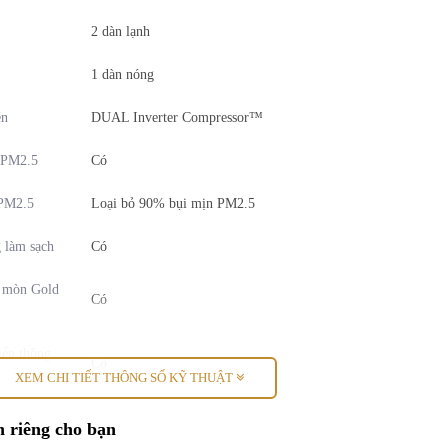
2 dàn lạnh
1 dàn nóng
én
DUAL Inverter Compressor™
 PM2.5
Có
 PM2.5
Loại bỏ 90% bụi mịn PM2.5
 làm sạch
Có
 mòn Gold
Có
iển thông
Có
XEM CHI TIẾT THÔNG SỐ KỸ THUẬT
iển giọng
 riêng cho bạn
Có