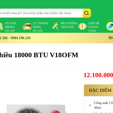
435 GIẢI
221 THANH
BẢO DƯỠNG
LIÊN HỆ
PHÓNG
NHÀN
TRỌN ĐỜI
THANH
HÀ NỘI
HÀ NỘI
TOÁN
ĐỊ
266 - 0904.196.226
1 chiều 18000 BTU V18OFM
12.100.00
ĐẶC ĐIỂM 
Công suất 2 
30m².