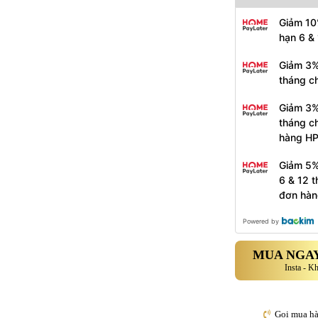
Giảm 10
hạn 6 &
Giảm 3%
tháng c
Giảm 3%
tháng c
hàng H
Giảm 5%
6 & 12 
đơn hàn
Powered by
MUA NGAY
Insta - K
Gọi mua h