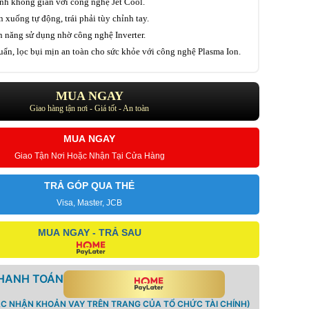
nh không gian với công nghệ Jet Cool.
n xuống tự động, trái phải tùy chỉnh tay.
n năng sử dụng nhờ công nghệ Inverter.
uẩn, lọc bụi mịn an toàn cho sức khỏe với công nghệ Plasma Ion.
MUA NGAY
Giao hàng tận nơi - Giá tốt - An toàn
MUA NGAY
Giao Tận Nơi Hoặc Nhận Tại Cửa Hàng
TRẢ GÓP QUA THẺ
Visa, Master, JCB
MUA NGAY - TRẢ SAU
THANH TOÁN
ÁC NHẬN KHOẢN VAY TRÊN TRANG CỦA TỔ CHỨC TÀI CHÍNH)