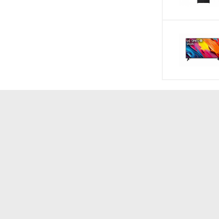
er Compressor™ giúp người dùng giảm đáng kể hóa
g nhận tiết kiệm năng lượng từ TUV tổ chức kiểm
ộng bền bỉ và tiết kiệm
 bụi mịn trong không khí mang đến bầu không khí
ọng trong bối cảnh ô nhiễm không khí ngày càng gia