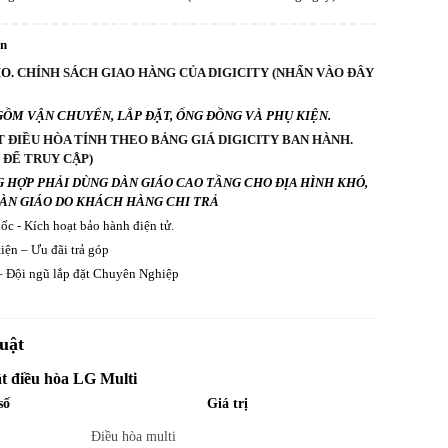
an
O.
CHÍNH SÁCH GIAO HÀNG CỦA DIGICITY (NHẤN VÀO ĐÂY
GỒM VẬN CHUYỂN, LẮP ĐẶT, ỐNG ĐỒNG VÀ PHỤ KIỆN.
T ĐIỀU HÒA TÍNH THEO BẢNG GIÁ DIGICITY BAN HÀNH.
 ĐỂ TRUY CẬP)
G HỢP PHẢI DÙNG DÀN GIÁO CAO TẦNG CHO ĐỊA HÌNH KHÓ,
DÀN GIÁO DO KHÁCH HÀNG CHI TRẢ
c - Kích hoạt bảo hành điện tử.
iện – Ưu đãi trả góp
 Đội ngũ lắp đặt Chuyên Nghiệp
uật
t điều hòa LG Multi
số
Giá trị
Điều hòa multi