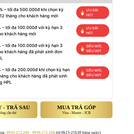
% – tối đa 500.000đ khi chọn kỳ
ƯU ĐÃI
HOT
 12 tháng cho khách hàng mới
 – tối đa 100.000đ với kỳ hạn 3
ƯU ĐÃI
HOT
ho khách hàng mới
 – tối đa 100.000đ với kỳ hạn 3
SIÊU MỚI,
SIÊU HOT
ho khách hàng đã phát sinh đơn
PL
 – tối đa 200.000đ khi chọn kỳ hạn
SIÊU MỚI,
SIÊU HOT
tháng cho khách hàng đã phát sinh
g HPL
 - TRẢ SAU
MUA TRẢ GÓP
hông cần thẻ
Visa - Master - JCB
àng:
0945.172.266 - 0946.172.266
(từ 8h15-21h30 hàng ngày)