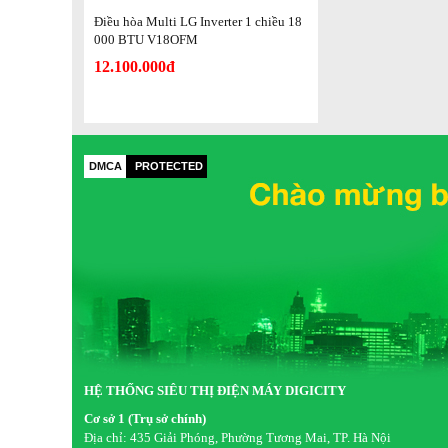
Tự động làm sạch ngăn ẩm mốc
Điều hòa Multi LG Inverter 1 chiều 18
000 BTU V18OFM
Khi máy ngừng hoạt động chế độ tự động làm sạch sẽ được
12.100.000đ
ngừa sự phát triển của nấm mốc vi khuẩn giúp duy trì chất
năng rất hữu ích cho người dùng bận rộn hoặc không có nh
Lớp phủ Gold Fin™ chống ăn mòn
DMCA
PROTECTED
Bộ trao đổi nhiệt của điều hòa LG Multi được phủ lớp 
TUV đảm bảo độ bền vượt trội ngay cả trong điều kiện mô
ẩm cao
HỆ THỐNG SIÊU THỊ ĐIỆN MÁY DIGICITY
Cơ sở 1 (Trụ sở chính)
Địa chỉ:
435 Giải Phóng, Phường Tương Mai, TP. Hà Nội