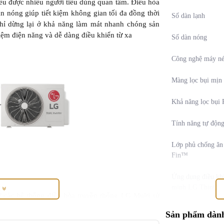
điều được nhiều người tiêu dùng quan tâm. Điều hòa
dàn nóng giúp tiết kiệm không gian tối đa đồng thời
Số dàn lạnh
chỉ dừng lại ở khả năng làm mát nhanh chóng sản
kiệm điện năng và dễ dàng điều khiển từ xa
Số dàn nóng
Công nghệ máy n
Màng lọc bụi mịn
Khả năng lọc bụi
Tính năng tự động
Lớp phủ chống ăn
Fin™
Ứng dụng điều kh
minh LG ThinQ
M
 các hệ thống điều hòa truyền thống LG Multi sử
ện tích lắp đặt ở ban công mặt tiền hay sân vườn
Tính năng điều kh
Sản phẩm dành
ông gian ngoài trời hạn chế LG Multi mang đến sự
nói