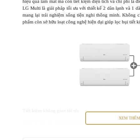
hiệu quả làm mát mà còn tiết kiệm diện tích và chi phí là 
LG Multi là giải pháp tối ưu với thiết kế 2 dàn lạnh và 1 
mang lại trải nghiệm sống tiện nghi thông minh. Không 
phẩm còn sở hữu loạt công nghệ hiện đại giúp lọc bụi tiết 
Tiết kiệm không gian tối ưu
XEM THÊ
Thay vì lắp đặt 2 dàn nóng tương ứng cho 2 dàn lạnh như
dụng chung 1 dàn nóng cho 2 dàn lạnh giúp giải phóng di
Việc này đặc biệt phù hợp với các căn hộ chung cư nơi kh