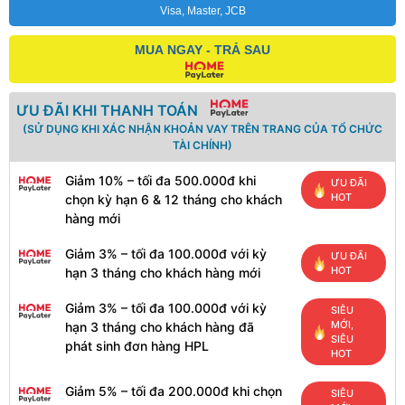
Visa, Master, JCB
MUA NGAY - TRẢ SAU
ƯU ĐÃI KHI THANH TOÁN
(SỬ DỤNG KHI XÁC NHẬN KHOẢN VAY TRÊN TRANG CỦA TỔ CHỨC
TÀI CHÍNH)
Giảm 10% – tối đa 500.000đ khi
ƯU ĐÃI
HOT
chọn kỳ hạn 6 & 12 tháng cho khách
hàng mới
Giảm 3% – tối đa 100.000đ với kỳ
ƯU ĐÃI
HOT
hạn 3 tháng cho khách hàng mới
Giảm 3% – tối đa 100.000đ với kỳ
SIÊU
MỚI,
hạn 3 tháng cho khách hàng đã
SIÊU
phát sinh đơn hàng HPL
HOT
Giảm 5% – tối đa 200.000đ khi chọn
SIÊU