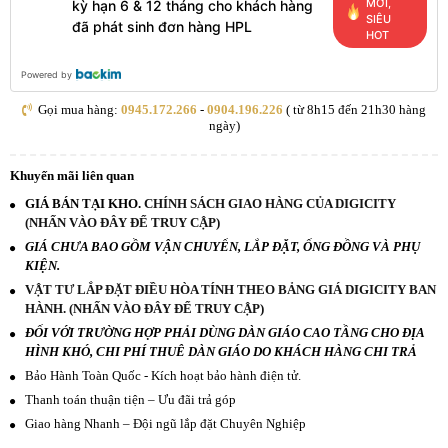
MỚI,
kỳ hạn 6 & 12 tháng cho khách hàng
SIÊU
đã phát sinh đơn hàng HPL
HOT
Powered by
Gọi mua hàng:
0945.172.266
-
0904.196.226
( từ 8h15 đến 21h30 hàng
ngày)
Khuyến mãi liên quan
GIÁ BÁN TẠI KHO.
CHÍNH SÁCH GIAO HÀNG CỦA DIGICITY
(NHẤN VÀO ĐÂY ĐỂ TRUY CẬP)
GIÁ CHƯA BAO GỒM VẬN CHUYỂN, LẮP ĐẶT, ỐNG ĐỒNG VÀ PHỤ
KIỆN.
VẬT TƯ LẮP ĐẶT ĐIỀU HÒA TÍNH THEO BẢNG GIÁ DIGICITY BAN
HÀNH. (NHẤN VÀO ĐÂY ĐỂ TRUY CẬP)
ĐỐI VỚI TRƯỜNG HỢP PHẢI DÙNG DÀN GIÁO CAO TẦNG CHO ĐỊA
HÌNH KHÓ, CHI PHÍ THUÊ DÀN GIÁO DO KHÁCH HÀNG CHI TRẢ
Bảo Hành Toàn Quốc - Kích hoạt bảo hành điện tử.
Thanh toán thuận tiện – Ưu đãi trả góp
Giao hàng Nhanh – Đội ngũ lắp đặt Chuyên Nghiệp