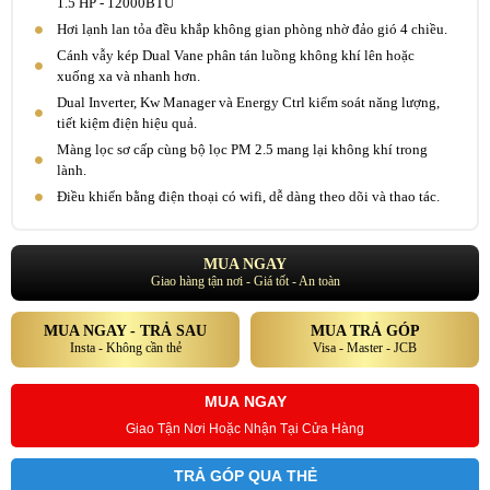
1.5 HP - 12000BTU
Hơi lạnh lan tỏa đều khắp không gian phòng nhờ đảo gió 4 chiều.
Cánh vẫy kép Dual Vane phân tán luồng không khí lên hoặc
xuống xa và nhanh hơn.
Dual Inverter, Kw Manager và Energy Ctrl kiểm soát năng lượng,
tiết kiệm điện hiệu quả.
Màng lọc sơ cấp cùng bộ lọc PM 2.5 mang lại không khí trong
lành.
Điều khiển bằng điện thoại có wifi, dễ dàng theo dõi và thao tác.
MUA NGAY
Giao hàng tận nơi - Giá tốt - An toàn
MUA NGAY - TRẢ SAU
MUA TRẢ GÓP
Insta - Không cần thẻ
Visa - Master - JCB
MUA NGAY
Giao Tận Nơi Hoặc Nhận Tại Cửa Hàng
TRẢ GÓP QUA THẺ