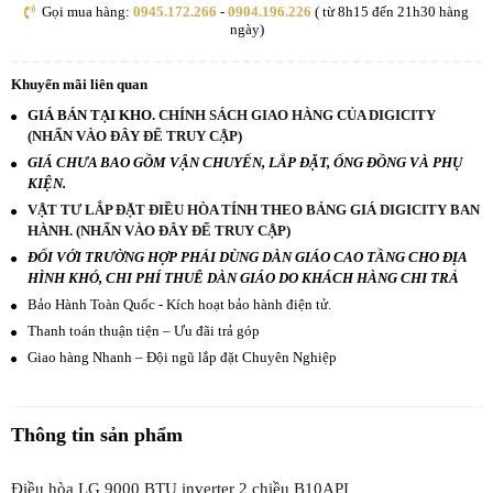
Gọi mua hàng:
0945.172.266
-
0904.196.226
( từ 8h15 đến 21h30 hàng
ngày)
Khuyến mãi liên quan
GIÁ BÁN TẠI KHO.
CHÍNH SÁCH GIAO HÀNG CỦA DIGICITY
(NHẤN VÀO ĐÂY ĐỂ TRUY CẬP)
GIÁ CHƯA BAO GỒM VẬN CHUYỂN, LẮP ĐẶT, ỐNG ĐỒNG VÀ PHỤ
KIỆN.
VẬT TƯ LẮP ĐẶT ĐIỀU HÒA TÍNH THEO BẢNG GIÁ DIGICITY BAN
HÀNH. (NHẤN VÀO ĐÂY ĐỂ TRUY CẬP)
ĐỐI VỚI TRƯỜNG HỢP PHẢI DÙNG DÀN GIÁO CAO TẦNG CHO ĐỊA
HÌNH KHÓ, CHI PHÍ THUÊ DÀN GIÁO DO KHÁCH HÀNG CHI TRẢ
Bảo Hành Toàn Quốc - Kích hoạt bảo hành điện tử.
Thanh toán thuận tiện – Ưu đãi trả góp
Giao hàng Nhanh – Đội ngũ lắp đặt Chuyên Nghiệp
Thông tin sản phẩm
Điều hòa LG 9000 BTU inverter 2 chiều B10API