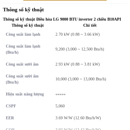
Thông số kỹ thuật
Thông số kỹ thuật Điều hòa LG 9000 BTU inverter 2 chiều B10API
Thông số kỹ thuật
Chi tiết
2
Thiết kế hiện đại, phù hợp lắp cho phòng < 15m
Công suất làm lạnh
2.70 kW (0.88 ~ 3.66 kW)
Điều hòa LG inverter B10API có thiết kế đẹp mắt, màu trắng sang
Công suất làm lạnh
9,200 (3,000 ~ 12,500 Btu/h)
(Btu/h)
trọng, đường cong tinh tế làm nổi bật mọi không gian nội thất.
Màn hình LED hiển thị nhiệt độ giúp bạn dễ dàng quan sát, cài đặt
Công suất sưởi ấm
2.93 kW (0.88 ~ 3.81 kW)
và sử dụng. Đặt biệt khi về đêm thì đèn LED này không chỉ giúp
bạn điều khiển các chế độ dễ dàng mà còn có tác dụng như bóng
Công suất sưởi ấm
10,000 (3,000 ~ 13,000 Btu/h)
(Btu/h)
đèn ngủ nhỏ.
(Nếu bạn không muốn hiển thị đèn LED thì chỉ cần
nhấn nút trên điều khiển)
Hiệu suất năng lượng
«««««
Với công suất điều hòa 9000BTU, LG B10API phù hợp lắp cho
2
CSPF
5,060
phòng có
diện tích dưới 15m
: Phòng Ngủ, Phòng họp,...
EER
3.69 W/W (12.60 Btu/h/W)
COP
3.93 W/W (13.42 Btu/h/W)