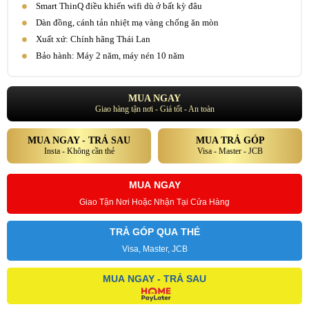
Smart ThinQ điều khiển wifi dù ở bất kỳ đâu
Dàn đồng, cánh tản nhiệt mạ vàng chống ăn mòn
Xuất xứ: Chính hãng Thái Lan
Bảo hành: Máy 2 năm, máy nén 10 năm
MUA NGAY
Giao hàng tận nơi - Giá tốt - An toàn
MUA NGAY - TRẢ SAU
MUA TRẢ GÓP
Insta - Không cần thẻ
Visa - Master - JCB
MUA NGAY
Giao Tận Nơi Hoặc Nhận Tại Cửa Hàng
TRẢ GÓP QUA THẺ
Visa, Master, JCB
MUA NGAY - TRẢ SAU