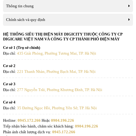
Thông tin chung
Chiều dài ống (Tối
3/7.5/15 m
thiểu/Tiêu chuẩn/Tối đa)
Chính sách và quy định
Chiều dài không cần
7.5 m
HỆ THỐNG SIÊU THỊ ĐIỆN MÁY DIGICITY THUỘC CÔNG TY CP
nạp
DIGICARE VIỆT NAM VÀ CÔNG TY CP THÀNH PHỐ ĐIỆN MÁY
Tự động làm sạch
Cơ sở 1 (Trụ sở chính)
Chênh lệch độ cao tối đa
7.0 m
Địa chỉ:
435 Giải Phóng, Phường Tương Mai, TP. Hà Nội
Không còn phiền phức khi phải mở lắp tự vệ sinh, chức năng tự
Cấp nguồn (Khối ngoài
-
động làm sạch của điều hoà LG 2 chiều 9000BTU B10API sẽ giúp
Cơ sở 2
trời)
ngăn ngừa vi khuẩn và mùi hôi thông qua việc hong khô và khử
Địa chỉ:
221 Thanh Nhàn, Phường Bạch Mai, TP. Hà Nội
khuẩn dàn trao đổi nhiệt, giúp cho máy luôn khô sạch và không khí
Cơ sở 3
trong lành.
Địa chỉ:
277 Nguyễn Trãi, Phường Khương Đình, TP. Hà Nội
Công nghệ LG ThinQ điều khiển từ xa bằng smart
Cơ sở 4
Phone
Địa chỉ:
35 Đường Ngọc Hồi, Phường Yên Sở, TP. Hà Nội
Trong thời đại công nghệ 4.0, những ứng dụng thông minh như
Hotline:
0945.172.266
Hoặc
0904.196.226
Smart ThinQ của chiếc điều hoà điều hòa LG B10API đặc biệt tiện
Tiếp nhận bảo hành, chăm sóc khách hàng:
0904.196.226
ích. Chỉ cần kết nối điều hoà với wifi là bạn có thể điều khiển máy
Phản ánh chất lượng dịch vụ:
0945.172.266