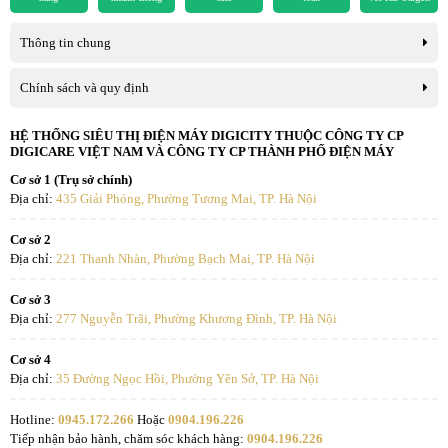
Nhiệt độ DB: 18 - 48°C
Phạm vi hoạt động
Nhiệt độ WB: -5 - 24°C
Việc kết nối điều khiển điều hòa qua điện thoại ngày càng phổ biến.
Thông tin chung
Nhiệt độ DB (sưởi): -5 - 18°C
Với tính năng này bạn dễ dàng điều khiển máy điều hòa LG 2 chiều
9000BTU inverter IDH09M1 mọi lúc mọi nơi chỉ cần điện thoại kết
Chính sách và quy định
Aptomat
15 A
nối wifi.
Số dây tín hiệu giữa dàn
HỆ THỐNG SIÊU THỊ ĐIỆN MÁY DIGICITY THUỘC CÔNG TY CP
Hơn nữa, tính năng này còn giúp Bạn dễ dàng quản lý điện năng
4 dây
DIGICARE VIỆT NAM VÀ CÔNG TY CP THÀNH PHỐ ĐIỆN MÁY
nóng và dàn lạnh
tiêu thụ theo kế hoạch với toàn quyền điều chỉnh theo tiêu chí của
Cơ sở 1 (Trụ sở chính)
mình.
Ống nóng: 6,35 mm
Địa chỉ:
435 Giải Phóng, Phường Tương Mai, TP. Hà Nội
Đường kính ống dẫn
Ống gas: 9,52 mm
Dàn tản nhiệt LG mạ vàng - GoldFin
Cơ sở 2
Môi chất lạnh
R32
Địa chỉ:
221 Thanh Nhàn, Phường Bạch Mai, TP. Hà Nội
LG là hãng điều hòa tiên phong trong việc sử dụng dàn nhiệt mạ
vàng. Lớp phủ đặc biệt màu vàng, bảo vệ bề mặt dàn tản nhiệt, hạn
Nạp bổ sung môi chất
Cơ sở 3
5 g/m
chế quá trình ăn mòn, nâng cao tuổi thọ sản phẩm.
lạnh
Địa chỉ:
277 Nguyễn Trãi, Phường Khương Đình, TP. Hà Nội
Tối thiểu: 3 m
Cơ sở 4
Địa chỉ:
35 Đường Ngọc Hồi, Phường Yên Sở, TP. Hà Nội
Chiều dài ống
Tiêu chuẩn: 7,5 m
Tối đa: 15 m
Hotline:
0945.172.266
Hoặc
0904.196.226
Tiếp nhận bảo hành, chăm sóc khách hàng:
0904.196.226
Chênh lệch độ cao tối đa
7 m