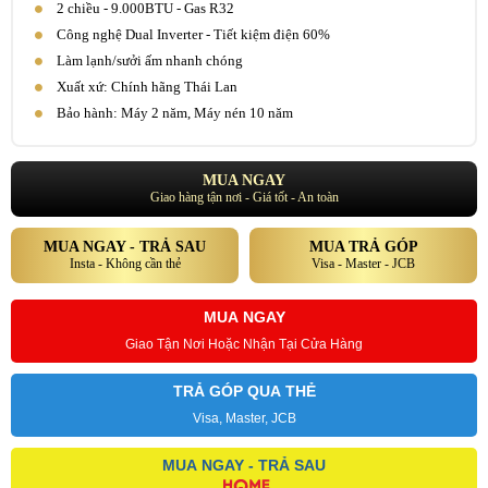
2 chiều - 9.000BTU - Gas R32
Công nghệ Dual Inverter - Tiết kiệm điện 60%
Làm lạnh/sưởi ấm nhanh chóng
Xuất xứ: Chính hãng Thái Lan
Bảo hành: Máy 2 năm, Máy nén 10 năm
MUA NGAY
Giao hàng tận nơi - Giá tốt - An toàn
MUA NGAY - TRẢ SAU
MUA TRẢ GÓP
Insta - Không cần thẻ
Visa - Master - JCB
MUA NGAY
Giao Tận Nơi Hoặc Nhận Tại Cửa Hàng
TRẢ GÓP QUA THẺ
Visa, Master, JCB
MUA NGAY - TRẢ SAU