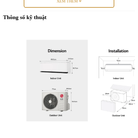
XEM THÊM
2
Phù hợp lắp đặt cho phòng dưới 15m
Thông số kỹ thuật
Điều hòa LG 9000BTU IDH09M1 không chỉ tiết kế với đẹp mắt,
hiện đại mà còn trang bị màn hình LED hiển thị thông tin nhiệt độ
giúp bạn dễ dàng sử dụng sản phẩm hơn. Đồng thời khi đi ngủ thì
màn hình LED hiển thị ánh sáng sắc nét, và có công dụng như chiếc
đèn ngủ thông thường.
Thổi gió kép, luồng gió dễ chịu Soft Air
Máy điều hòa LG 9000BTU 2 chiều IDH09M1 đảo gió trên
dưới/trái phải từ đó mang lại khả năng làm lạnh/sưởi ấm
nhanh chóng giúp bạn tận hưởng cảm giác thoải mái dễ chịu tức thì
ngay khi bật máy đồng thời giúp lan tỏa đến mọi góc trong căn
phòng của Bạn.
Với việc kiểm soát nhiệt độ gió và tốc độ gió thổi trong phạm vi
phù hợp để bạn có thể tùy chỉnh làm mát. Tính năng
kiểm soát
nhiệt độ 9 mức
và điều chỉnh
tốc độ gió 5 mức
cho phép bạn tận