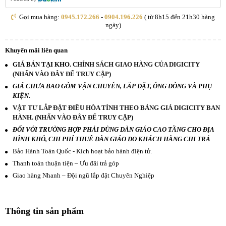
Gọi mua hàng:
0945.172.266
-
0904.196.226
( từ 8h15 đến 21h30 hàng
ngày)
Khuyến mãi liên quan
GIÁ BÁN TẠI KHO.
CHÍNH SÁCH GIAO HÀNG CỦA DIGICITY
(NHẤN VÀO ĐÂY ĐỂ TRUY CẬP)
GIÁ CHƯA BAO GỒM VẬN CHUYỂN, LẮP ĐẶT, ỐNG ĐỒNG VÀ PHỤ
KIỆN.
VẬT TƯ LẮP ĐẶT ĐIỀU HÒA TÍNH THEO BẢNG GIÁ DIGICITY BAN
HÀNH. (NHẤN VÀO ĐÂY ĐỂ TRUY CẬP)
ĐỐI VỚI TRƯỜNG HỢP PHẢI DÙNG DÀN GIÁO CAO TẦNG CHO ĐỊA
HÌNH KHÓ, CHI PHÍ THUÊ DÀN GIÁO DO KHÁCH HÀNG CHI TRẢ
Bảo Hành Toàn Quốc - Kích hoạt bảo hành điện tử.
Thanh toán thuận tiện – Ưu đãi trả góp
Giao hàng Nhanh – Đội ngũ lắp đặt Chuyên Nghiệp
Thông tin sản phẩm