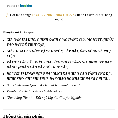
Powered by
Gọi mua hàng:
0945.172.266
-
0904.196.226
( từ 8h15 đến 21h30 hàng
ngày)
Khuyến mãi liên quan
GIÁ BÁN TẠI KHO.
CHÍNH SÁCH GIAO HÀNG CỦA DIGICITY (NHẤN
VÀO ĐÂY ĐỂ TRUY CẬP)
GIÁ CHƯA BAO GỒM VẬN CHUYỂN, LẮP ĐẶT, ỐNG ĐỒNG VÀ PHỤ
KIỆN.
VẬT TƯ LẮP ĐẶT ĐIỀU HÒA TÍNH THEO BẢNG GIÁ DIGICITY BAN
HÀNH. (NHẤN VÀO ĐÂY ĐỂ TRUY CẬP)
ĐỐI VỚI TRƯỜNG HỢP PHẢI DÙNG DÀN GIÁO CAO TẦNG CHO ĐỊA
HÌNH KHÓ, CHI PHÍ THUÊ DÀN GIÁO DO KHÁCH HÀNG CHI TRẢ
Bảo Hành Toàn Quốc - Kích hoạt bảo hành điện tử.
Thanh toán thuận tiện – Ưu đãi trả góp
Giao hàng Nhanh – Đội ngũ lắp đặt Chuyên Nghiệp
Thông tin sản phẩm