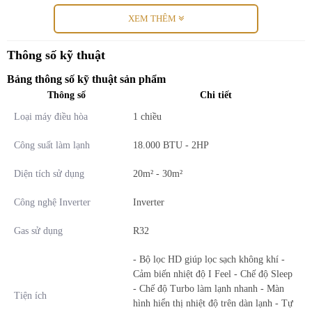
XEM THÊM
Thông số kỹ thuật
Bảng thông số kỹ thuật sản phẩm
Thông số
Chi tiết
Ưu điểm nổi bật của điều hòa Electrolux
Loại máy điều hòa
1 chiều
ESM18C6SF
Công suất làm lạnh
18.000 BTU - 2HP
Công suất mạnh mẽ 18.000 BTU:
Phù hợp cho phòng có
diện tích dưới 30m2.
Diện tích sử dụng
20m² - 30m²
Công nghệ I FEEL:
Điều chỉnh nhiệt độ chính xác tại vị trí
của bạn, mang lại sự thoải mái tối đa.
Công nghệ Inverter
Inverter
Chế độ Turbo:
Làm lạnh nhanh chóng, tiết kiệm năng lượng.
Màn hình LED hiển thị dàn lạnh:
Dễ dàng theo dõi cài đặt
Gas sử dụng
R32
và nhiệt độ.
Gas R32:
Thân thiện với môi trường và tiết kiệm năng lượng.
- Bộ lọc HD giúp lọc sạch không khí -
Tiện ích đa dạng:
Hẹn giờ, chế độ ngủ, tự khởi động lại và
Cảm biến nhiệt độ I Feel - Chế độ Sleep
cảm biến iFeel.
- Chế độ Turbo làm lạnh nhanh - Màn
Tiện ích
hình hiển thị nhiệt độ trên dàn lạnh - Tự