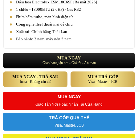
Điều hòa Electrolux ESM18C6SF [Ra mắt 2026]
1 chiều - 18000BTU (2.0HP) - Gas R32
Phím bấm turbo, màn hình điện tử
Công nghệ Ifeel thoải mái dễ chịu
Xuất xứ: Chính hãng Thái Lan
Bảo hành: 2 năm, máy nén 5 năm
MUA NGAY
Giao hàng tận nơi - Giá tốt - An toàn
MUA NGAY - TRẢ SAU
MUA TRẢ GÓP
Insta - Không cần thẻ
Visa - Master - JCB
MUA NGAY
Giao Tận Nơi Hoặc Nhận Tại Cửa Hàng
TRẢ GÓP QUA THẺ
Visa, Master, JCB