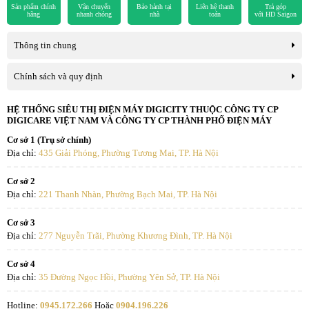
Sản phẩm chính
Vận chuyển
Bảo hành tại
Liên hệ thanh
Trả góp
hãng
nhanh chóng
nhà
toán
với HD Saigon
Thông tin chung
Chính sách và quy định
HỆ THỐNG SIÊU THỊ ĐIỆN MÁY DIGICITY THUỘC CÔNG TY CP
DIGICARE VIỆT NAM VÀ CÔNG TY CP THÀNH PHỐ ĐIỆN MÁY
Cơ sở 1 (Trụ sở chính)
Địa chỉ:
435 Giải Phóng, Phường Tương Mai, TP. Hà Nội
Cơ sở 2
Địa chỉ:
221 Thanh Nhàn, Phường Bạch Mai, TP. Hà Nội
Cơ sở 3
Địa chỉ:
277 Nguyễn Trãi, Phường Khương Đình, TP. Hà Nội
Cơ sở 4
Địa chỉ:
35 Đường Ngọc Hồi, Phường Yên Sở, TP. Hà Nội
Hotline:
0945.172.266
Hoặc
0904.196.226