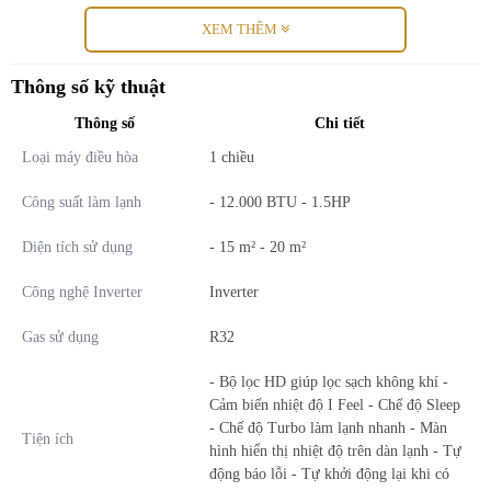
XEM THÊM
Thông số kỹ thuật
Thông số
Chi tiết
Loại máy điều hòa
1 chiều
Công suất làm lạnh
- 12.000 BTU - 1.5HP
Ưu điểm nổi bật của điều hòa Electrolux
ESM12C6SF
Diện tích sử dụng
- 15 m² - 20 m²
Công nghệ Inverter
Inverter
Công suất 12.000 BTU:
Phù hợp cho phòng khách, phòng
ngủ dưới 20m².
Gas sử dụng
R32
Chế độ Turbo:
Làm lạnh nhanh chóng ngay lập tức, tiết kiệm
thời gian.
- Bộ lọc HD giúp lọc sạch không khí -
Công nghệ I FEEL:
Tự động điều chỉnh nhiệt độ theo vị trí
Cảm biến nhiệt độ I Feel - Chế độ Sleep
người sử dụng.
- Chế độ Turbo làm lạnh nhanh - Màn
Bộ lọc HD:
Lọc sạch không khí, loại bỏ vi khuẩn và bụi bẩn
Tiện ích
hình hiển thị nhiệt độ trên dàn lạnh - Tự
gây kích ứng.
động báo lỗi - Tự khởi động lại khi có
Gas R32:
An toàn và thân thiện với môi trường, giúp làm