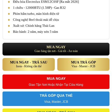
Điều hòa Electrolux ESM12C6SF [Ra mắt 2026]
1 chiều - 12000BTU (1.5HP) - Gas R32
Phím bấm turbo, màn hình điện tử
Công nghệ Ifeel thoải mái dễ chịu
Xuất xứ: Chính hãng Thái Lan
Bảo hành: 2 năm, máy nén 5 năm
MUA NGAY
Giao hàng tận nơi - Giá tốt - An toàn
MUA NGAY - TRẢ SAU
MUA TRẢ GÓP
Insta - Không cần thẻ
Visa - Master - JCB
MUA NGAY
Giao Tận Nơi Hoặc Nhận Tại Cửa Hàng
TRẢ GÓP QUA THẺ
Visa, Master, JCB