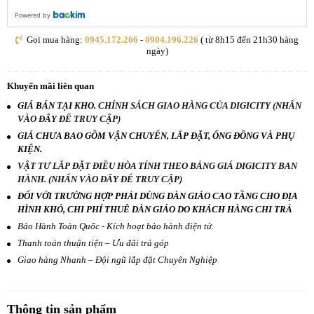
Powered by
Gọi mua hàng:
0945.172.266
-
0904.196.226
( từ 8h15 đến 21h30 hàng
ngày)
Khuyến mãi liên quan
GIÁ BÁN TẠI KHO.
CHÍNH SÁCH GIAO HÀNG CỦA DIGICITY (NHẤN
VÀO ĐÂY ĐỂ TRUY CẬP)
GIÁ CHƯA BAO GỒM VẬN CHUYỂN, LẮP ĐẶT, ỐNG ĐỒNG VÀ PHỤ
KIỆN.
VẬT TƯ LẮP ĐẶT ĐIỀU HÒA TÍNH THEO BẢNG GIÁ DIGICITY BAN
HÀNH. (NHẤN VÀO ĐÂY ĐỂ TRUY CẬP)
ĐỐI VỚI TRƯỜNG HỢP PHẢI DÙNG DÀN GIÁO CAO TẦNG CHO ĐỊA
HÌNH KHÓ, CHI PHÍ THUÊ DÀN GIÁO DO KHÁCH HÀNG CHI TRẢ
Bảo Hành Toàn Quốc - Kích hoạt bảo hành điện tử.
Thanh toán thuận tiện – Ưu đãi trả góp
Giao hàng Nhanh – Đội ngũ lắp đặt Chuyên Nghiệp
Thông tin sản phẩm