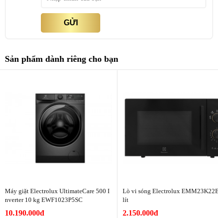
GỬI
Sản phẩm dành riêng cho bạn
Chế độ Turbo và I FEEL
Chế độ Turbo giúp làm lạnh nhanh chóng, đạt được nhiệt độ cài đặt
Máy giặt Electrolux UltimateCare 500 I
Lò vi sóng Electrolux EMM23K22
trong thời gian ngắn, rất tiện lợi trong những ngày hè oi bức. Cùng
nverter 10 kg EWF1023P5SC
lít
với công nghệ I FEEL, máy điều hòa sẽ tự động điều chỉnh nhiệt độ
10.190.000đ
2.150.000đ
ở vị trí bạn đang ngồi, đảm bảo sự thoải mái tối đa trong mọi tình