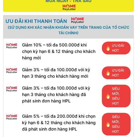
MUA NGAY - TRẢ SAU
ƯU ĐÃI KHI THANH TOÁN
(SỬ DỤNG KHI XÁC NHẬN KHOẢN VAY TRÊN TRANG CỦA TỔ CHỨC
TÀI CHÍNH)
Giảm 10% – tối đa 500.000đ khi
ƯU ĐÃI
HOT
chọn kỳ hạn 6 & 12 tháng cho khách
hàng mới
Giảm 3% – tối đa 100.000đ với kỳ
ƯU ĐÃI
HOT
hạn 3 tháng cho khách hàng mới
Giảm 3% – tối đa 100.000đ với kỳ
SIÊU
MỚI,
hạn 3 tháng cho khách hàng đã
SIÊU
phát sinh đơn hàng HPL
HOT
Giảm 5% – tối đa 200.000đ khi chọn
SIÊU
MỚI,
kỳ hạn 6 & 12 tháng cho khách hàng
SIÊU
đã phát sinh đơn hàng HPL
HOT