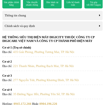
Sản phẩm chính
Vận chuyển
Bảo hành tại
Liên hệ thanh
Trả góp
trường. Đây là sự lựa chọn lý tưởng cho gia đình hoặc văn phòng.
hãng
nhanh chóng
nhà
toán
với HD Saigon
Thông tin chung
Chính sách và quy định
HỆ THỐNG SIÊU THỊ ĐIỆN MÁY DIGICITY THUỘC CÔNG TY CP
DIGICARE VIỆT NAM VÀ CÔNG TY CP THÀNH PHỐ ĐIỆN MÁY
Cơ sở 1 (Trụ sở chính)
Địa chỉ:
435 Giải Phóng, Phường Tương Mai, TP. Hà Nội
Cơ sở 2
Địa chỉ:
221 Thanh Nhàn, Phường Bạch Mai, TP. Hà Nội
Cơ sở 3
Địa chỉ:
277 Nguyễn Trãi, Phường Khương Đình, TP. Hà Nội
Cơ sở 4
Địa chỉ:
35 Đường Ngọc Hồi, Phường Yên Sở, TP. Hà Nội
Hotline:
0945.172.266
Hoặc
0904.196.226