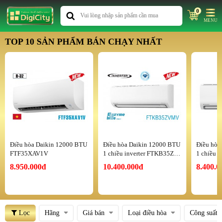
0
MENU
TOP 10 SẢN PHẨM BÁN CHẠY NHẤT
Điều hòa Daikin 12000 BTU
Điều hòa Daikin 12000 BTU
Điều hòa
FTF35XAV1V
1 chiều inverter FTKB35ZV
1 chiều 
MV
MV
8.950.000đ
10.400.000đ
8.400.0
Lọc
Hãng
Giá bán
Loại điều hòa
Công suất