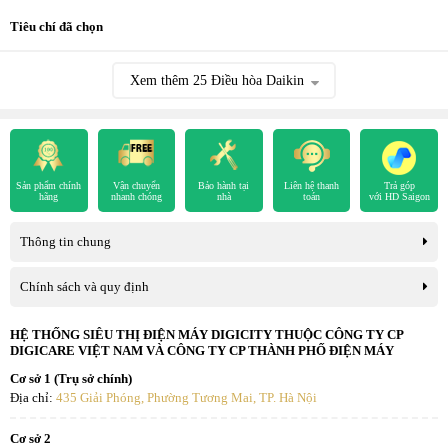
Tiêu chí đã chọn
Xem thêm
25
Điều hòa Daikin
Sản phẩm chính
Vận chuyển
Bảo hành tại
Liên hệ thanh
Trả góp
hãng
nhanh chóng
nhà
toán
với HD Saigon
Thông tin chung
Chính sách và quy định
HỆ THỐNG SIÊU THỊ ĐIỆN MÁY DIGICITY THUỘC CÔNG TY CP
DIGICARE VIỆT NAM VÀ CÔNG TY CP THÀNH PHỐ ĐIỆN MÁY
Cơ sở 1 (Trụ sở chính)
Địa chỉ:
435 Giải Phóng, Phường Tương Mai, TP. Hà Nội
Cơ sở 2