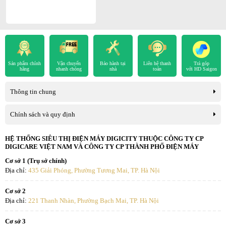
để đóng băng các loại bụi bặm, nấm mốc, dầu mỡ,... bám trên dàn
tản nhiệt. Sau đó đột ngột thổi để tăng nhiệt độ làm băng tan, cuốn
trôi các chất bẩn theo dòng nước. Cuối cùng, máy thực hiện sấy khô
để dàn lạnh sạch sẽ trở lại như lúc ban đầu.
- Tự chẩn đoán lỗi:
máy tự sẽ hiển thị lỗi trên màn hình để bạn dễ
Sản phẩm chính
Vận chuyển
Bảo hành tại
Liên hệ thanh
Trả góp
dàng theo dõi và bảo dưỡng kịp thời.
hãng
nhanh chóng
nhà
toán
với HD Saigon
Điều hòa Comfee 1 chiều Inverter 12000 BTU CFS-13VGP
là sự
Thông tin chung
lựa chọn tuyệt vời cho gia đình.
Chính sách và quy định
HỆ THỐNG SIÊU THỊ ĐIỆN MÁY DIGICITY THUỘC CÔNG TY CP
DIGICARE VIỆT NAM VÀ CÔNG TY CP THÀNH PHỐ ĐIỆN MÁY
Cơ sở 1 (Trụ sở chính)
Địa chỉ:
435 Giải Phóng, Phường Tương Mai, TP. Hà Nội
Cơ sở 2
Địa chỉ:
221 Thanh Nhàn, Phường Bạch Mai, TP. Hà Nội
Cơ sở 3