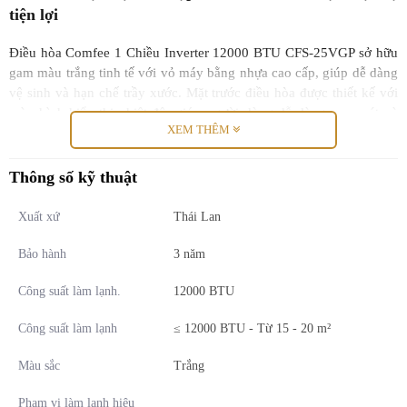
tiện lợi
Điều hòa Comfee 1 Chiều Inverter 12000 BTU CFS-25VGP sở hữu
gam màu trắng tinh tế với vỏ máy bằng nhựa cao cấp, giúp dễ dàng
vệ sinh và hạn chế trầy xước. Mặt trước điều hòa được thiết kế với
màn hình hiển thị nhiệt độ, giúp người dùng dễ dàng quan sát và
XEM THÊM
điều chỉnh nhiệt độ.
Thông số kỹ thuật
Xuất xứ
Thái Lan
Công nghệ Hyper Tech làm lạnh nhanh tức thì
Bảo hành
3 năm
Điều hòa hoạt động với công suất lớn giúp nhiệt độ phòng nhanh
chóng đạt 23°C chỉ trong 40 giây, mang đến cảm giác thoải mái,
Công suất làm lạnh.
12000 BTU
mát lạnh cho người dùng.
Công suất làm lạnh
≤ 12000 BTU - Từ 15 - 20 m²
Màu sắc
Trắng
Cảm biến nhiệt độ Follow me
Phạm vi làm lạnh hiệu