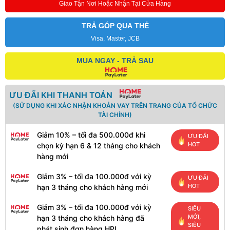
Giao Tận Nơi Hoặc Nhận Tại Cửa Hàng
TRẢ GÓP QUA THẺ
Visa, Master, JCB
MUA NGAY - TRẢ SAU
ƯU ĐÃI KHI THANH TOÁN
(SỬ DỤNG KHI XÁC NHẬN KHOẢN VAY TRÊN TRANG CỦA TỔ CHỨC
TÀI CHÍNH)
Giảm 10% – tối đa 500.000đ khi
ƯU ĐÃI
HOT
chọn kỳ hạn 6 & 12 tháng cho khách
hàng mới
Giảm 3% – tối đa 100.000đ với kỳ
ƯU ĐÃI
HOT
hạn 3 tháng cho khách hàng mới
Giảm 3% – tối đa 100.000đ với kỳ
SIÊU
MỚI,
hạn 3 tháng cho khách hàng đã
SIÊU
phát sinh đơn hàng HPL