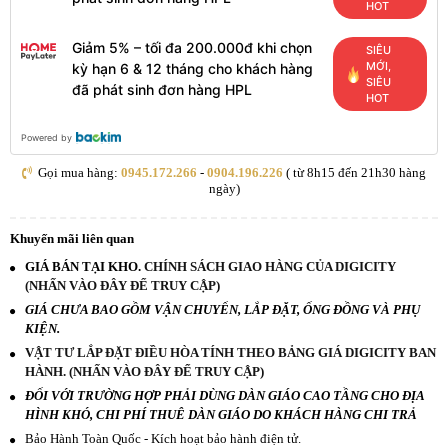
HOT
Giảm 5% – tối đa 200.000đ khi chọn
SIÊU
MỚI,
kỳ hạn 6 & 12 tháng cho khách hàng
SIÊU
đã phát sinh đơn hàng HPL
HOT
Powered by
Gọi mua hàng:
0945.172.266
-
0904.196.226
( từ 8h15 đến 21h30 hàng
ngày)
Khuyến mãi liên quan
GIÁ BÁN TẠI KHO.
CHÍNH SÁCH GIAO HÀNG CỦA DIGICITY
(NHẤN VÀO ĐÂY ĐỂ TRUY CẬP)
GIÁ CHƯA BAO GỒM VẬN CHUYỂN, LẮP ĐẶT, ỐNG ĐỒNG VÀ PHỤ
KIỆN.
VẬT TƯ LẮP ĐẶT ĐIỀU HÒA TÍNH THEO BẢNG GIÁ DIGICITY BAN
HÀNH. (NHẤN VÀO ĐÂY ĐỂ TRUY CẬP)
ĐỐI VỚI TRƯỜNG HỢP PHẢI DÙNG DÀN GIÁO CAO TẦNG CHO ĐỊA
HÌNH KHÓ, CHI PHÍ THUÊ DÀN GIÁO DO KHÁCH HÀNG CHI TRẢ
Bảo Hành Toàn Quốc - Kích hoạt bảo hành điện tử.