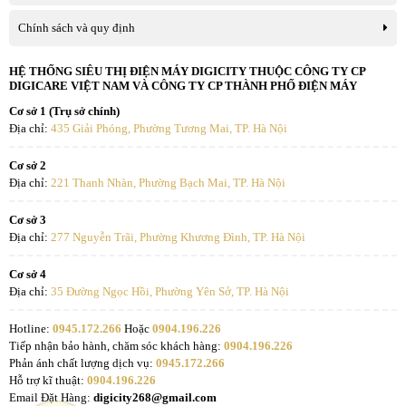
Chính sách và quy định
HỆ THỐNG SIÊU THỊ ĐIỆN MÁY DIGICITY THUỘC CÔNG TY CP
DIGICARE VIỆT NAM VÀ CÔNG TY CP THÀNH PHỐ ĐIỆN MÁY
Cơ sở 1 (Trụ sở chính)
Địa chỉ:
435 Giải Phóng, Phường Tương Mai, TP. Hà Nội
Cơ sở 2
Địa chỉ:
221 Thanh Nhàn, Phường Bạch Mai, TP. Hà Nội
Cơ sở 3
Địa chỉ:
277 Nguyễn Trãi, Phường Khương Đình, TP. Hà Nội
Cơ sở 4
Địa chỉ:
35 Đường Ngọc Hồi, Phường Yên Sở, TP. Hà Nội
Hotline:
0945.172.266
Hoặc
0904.196.226
Tiếp nhận bảo hành, chăm sóc khách hàng:
0904.196.226
Phản ánh chất lượng dịch vụ:
0945.172.266
Hỗ trợ kĩ thuật:
0904.196.226
Email Đặt Hàng:
digicity268@gmail.com