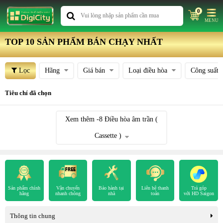
0
MENU
TOP 10 SẢN PHẨM BÁN CHẠY NHẤT
Lọc
Hãng
Giá bán
Loại điều hòa
Công suất
Tiêu chí đã chọn
Xem thêm
-8
Điều hòa âm trần (
Cassette )
Sản phẩm chính
Vận chuyển
Bảo hành tại
Liên hệ thanh
Trả góp
hãng
nhanh chóng
nhà
toán
với HD Saigon
Thông tin chung