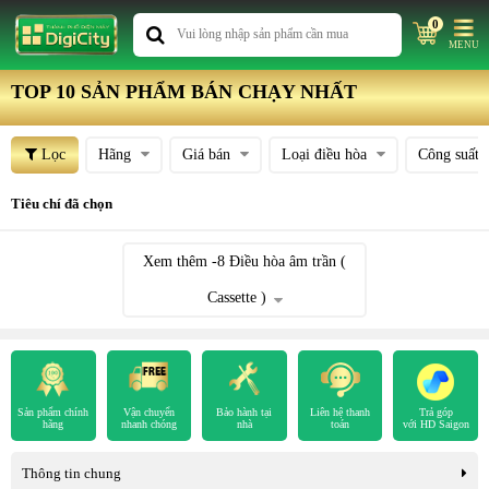
0
MENU
TOP 10 SẢN PHẨM BÁN CHẠY NHẤT
Lọc
Hãng
Giá bán
Loại điều hòa
Công suất
Tiêu chí đã chọn
Xem thêm
-8
Điều hòa âm trần (
Cassette )
Sản phẩm chính
Vận chuyển
Bảo hành tại
Liên hệ thanh
Trả góp
hãng
nhanh chóng
nhà
toán
với HD Saigon
Thông tin chung