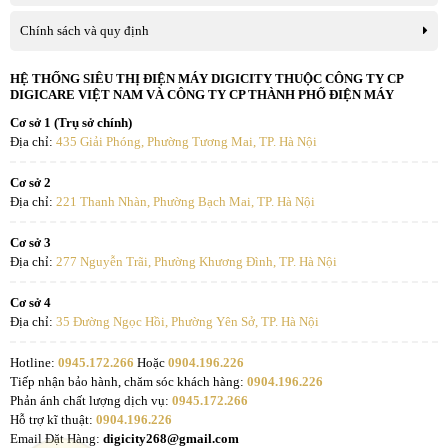
Chính sách và quy định
HỆ THỐNG SIÊU THỊ ĐIỆN MÁY DIGICITY THUỘC CÔNG TY CP
DIGICARE VIỆT NAM VÀ CÔNG TY CP THÀNH PHỐ ĐIỆN MÁY
Cơ sở 1 (Trụ sở chính)
Địa chỉ:
435 Giải Phóng, Phường Tương Mai, TP. Hà Nội
Cơ sở 2
Địa chỉ:
221 Thanh Nhàn, Phường Bạch Mai, TP. Hà Nội
Cơ sở 3
Địa chỉ:
277 Nguyễn Trãi, Phường Khương Đình, TP. Hà Nội
Cơ sở 4
Địa chỉ:
35 Đường Ngọc Hồi, Phường Yên Sở, TP. Hà Nội
Hotline:
0945.172.266
Hoặc
0904.196.226
Tiếp nhận bảo hành, chăm sóc khách hàng:
0904.196.226
Phản ánh chất lượng dịch vụ:
0945.172.266
Hỗ trợ kĩ thuật:
0904.196.226
Email Đặt Hàng:
digicity268@gmail.com