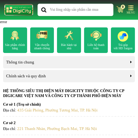
0
MENU
error
Sản phẩm chính
Vận chuyển
Bảo hành tại
Liên hệ thanh
Trả góp
hãng
nhanh chóng
nhà
toán
với HD Saigon
Thông tin chung
Chính sách và quy định
HỆ THỐNG SIÊU THỊ ĐIỆN MÁY DIGICITY THUỘC CÔNG TY CP
DIGICARE VIỆT NAM VÀ CÔNG TY CP THÀNH PHỐ ĐIỆN MÁY
Cơ sở 1 (Trụ sở chính)
Địa chỉ:
435 Giải Phóng, Phường Tương Mai, TP. Hà Nội
Cơ sở 2
Địa chỉ:
221 Thanh Nhàn, Phường Bạch Mai, TP. Hà Nội