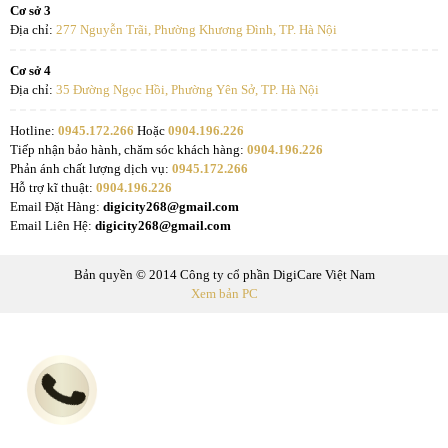
Cơ sở 3
Địa chỉ:
277 Nguyễn Trãi, Phường Khương Đình, TP. Hà Nội
Cơ sở 4
Địa chỉ:
35 Đường Ngọc Hồi, Phường Yên Sở, TP. Hà Nội
Hotline:
0945.172.266
Hoặc
0904.196.226
Tiếp nhận bảo hành, chăm sóc khách hàng:
0904.196.226
Phản ánh chất lượng dịch vụ:
0945.172.266
Hỗ trợ kĩ thuật:
0904.196.226
Email Đặt Hàng:
digicity268@gmail.com
Email Liên Hệ:
digicity268@gmail.com
Bản quyền © 2014 Công ty cổ phần DigiCare Việt Nam
Xem bản PC