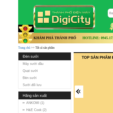
KHÁM PHÁ THÀNH PHỐ
HOTLINE: 0945.172.
Trang chủ
>> Tất cả sản phẩm
đèn sưởi
TOP SẢN PHẨM 
Máy sưởi dầu
Quạt sưởi
Đèn sưởi
Sưởi đối lưu
hãng sản xuất
ANKOMI (1)
H&E Cook (2)