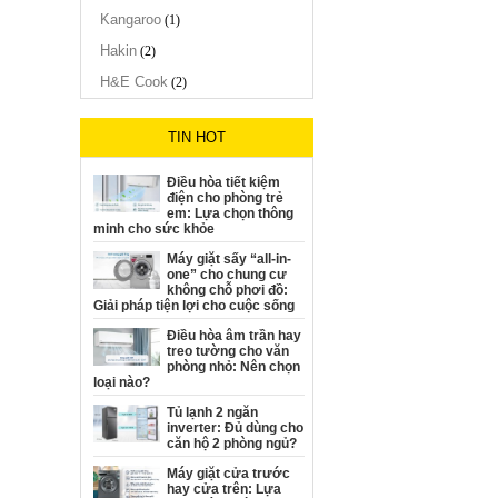
Kangaroo
(1)
Hakin
(2)
H&E Cook
(2)
TIN HOT
Điều hòa tiết kiệm
điện cho phòng trẻ
em: Lựa chọn thông
minh cho sức khỏe
Máy giặt sấy “all-in-
one” cho chung cư
không chỗ phơi đồ:
Giải pháp tiện lợi cho cuộc sống
Điều hòa âm trần hay
treo tường cho văn
phòng nhỏ: Nên chọn
loại nào?
Tủ lạnh 2 ngăn
inverter: Đủ dùng cho
căn hộ 2 phòng ngủ?
Máy giặt cửa trước
hay cửa trên: Lựa