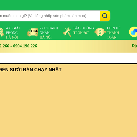
435 GIẢI
221 THANH
BẢO DƯỠNG
LIÊN HỆ
PHÓNG
NHÀN
TRỌN ĐỜI
THANH
HÀ NỘI
HÀ NỘI
TOÁN
ĐỊ
266 - 0904.196.226
ĐÈN SƯỞI BÁN CHẠY NHẤT