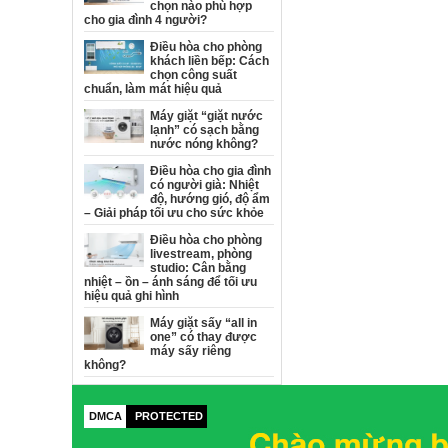
chọn nào phù hợp
cho gia đình 4 người?
Điều hòa cho phòng
khách liền bếp: Cách
chọn công suất
chuẩn, làm mát hiệu quả
Máy giặt “giặt nước
lạnh” có sạch bằng
nước nóng không?
Điều hòa cho gia đình
có người già: Nhiệt
độ, hướng gió, độ ẩm
– Giải pháp tối ưu cho sức khỏe
Điều hòa cho phòng
livestream, phòng
studio: Cân bằng
nhiệt – ồn – ánh sáng để tối ưu
hiệu quả ghi hình
Máy giặt sấy “all in
one” có thay được
máy sấy riêng
không?
DMCA
PROTECTED