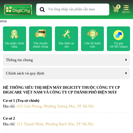
0
MENU
error
Sản phẩm chính
Vận chuyển
Bảo hành tại
Liên hệ thanh
Trả góp
hãng
nhanh chóng
nhà
toán
với HD Saigon
Thông tin chung
Chính sách và quy định
HỆ THỐNG SIÊU THỊ ĐIỆN MÁY DIGICITY THUỘC CÔNG TY CP
DIGICARE VIỆT NAM VÀ CÔNG TY CP THÀNH PHỐ ĐIỆN MÁY
Cơ sở 1 (Trụ sở chính)
Địa chỉ:
435 Giải Phóng, Phường Tương Mai, TP. Hà Nội
Cơ sở 2
Địa chỉ:
221 Thanh Nhàn, Phường Bạch Mai, TP. Hà Nội