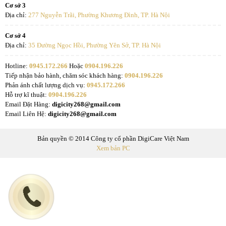
Cơ sở 3
Địa chỉ:
277 Nguyễn Trãi, Phường Khương Đình, TP. Hà Nội
Cơ sở 4
Địa chỉ:
35 Đường Ngọc Hồi, Phường Yên Sở, TP. Hà Nội
Hotline:
0945.172.266
Hoặc
0904.196.226
Tiếp nhận bảo hành, chăm sóc khách hàng:
0904.196.226
Phản ánh chất lượng dịch vụ:
0945.172.266
Hỗ trợ kĩ thuật:
0904.196.226
Email Đặt Hàng:
digicity268@gmail.com
Email Liên Hệ:
digicity268@gmail.com
Bản quyền © 2014 Công ty cổ phần DigiCare Việt Nam
Xem bản PC