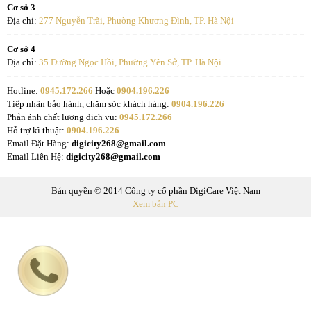
Cơ sở 3
Địa chỉ:
277 Nguyễn Trãi, Phường Khương Đình, TP. Hà Nội
Cơ sở 4
Địa chỉ:
35 Đường Ngọc Hồi, Phường Yên Sở, TP. Hà Nội
Hotline:
0945.172.266
Hoặc
0904.196.226
Tiếp nhận bảo hành, chăm sóc khách hàng:
0904.196.226
Phản ánh chất lượng dịch vụ:
0945.172.266
Hỗ trợ kĩ thuật:
0904.196.226
Email Đặt Hàng:
digicity268@gmail.com
Email Liên Hệ:
digicity268@gmail.com
Bản quyền © 2014 Công ty cổ phần DigiCare Việt Nam
Xem bản PC