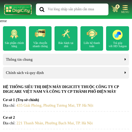
0
MENU
error
Sản phẩm chính
Vận chuyển
Bảo hành tại
Liên hệ thanh
Trả góp
hãng
nhanh chóng
nhà
toán
với HD Saigon
Thông tin chung
Chính sách và quy định
HỆ THỐNG SIÊU THỊ ĐIỆN MÁY DIGICITY THUỘC CÔNG TY CP
DIGICARE VIỆT NAM VÀ CÔNG TY CP THÀNH PHỐ ĐIỆN MÁY
Cơ sở 1 (Trụ sở chính)
Địa chỉ:
435 Giải Phóng, Phường Tương Mai, TP. Hà Nội
Cơ sở 2
Địa chỉ:
221 Thanh Nhàn, Phường Bạch Mai, TP. Hà Nội