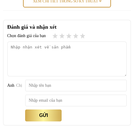
XEM CHI TIẾT THÔNG SỐ KỸ THUẬT
Loại đèn
Có điều khiển từ xa + Công tắc
Thời gian bảo hành
Bảo hành 10 năm
Đánh giá và nhận xét
Đèn Sưởi Nhà Tắm Heizen HE3BR
có thiết kế các bóng sưởi
Chọn đánh giá của bạn
hồng ngoại phù hợp để đảm bảo phát ra các tia hồng ngoại thân
thiện với làn da, không hề gây bỏng, nguội rất nhanh và có thể thay
Đèn Sưởi Nhà Tắm
thế cho ánh đèn chiều sáng.
Heizen HE3BR
có điều khiển giúp cho việc sử dụng của bạn được
thuận tiện hơn rất nhiều.
Anh
Chị
Thiết kế mỗi bóng đèn đều có công tắc riêng biệt
GỬI