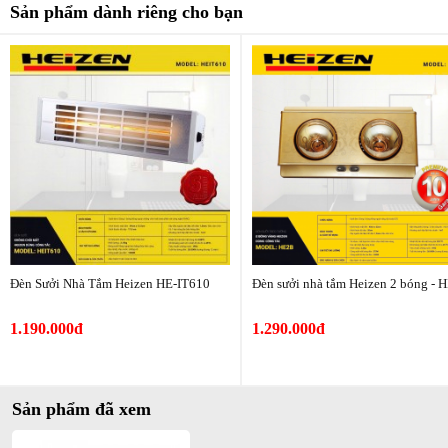
Sản phẩm dành riêng cho bạn
Đèn Sưởi Nhà Tắm Heizen HE-IT610
Đèn sưởi nhà tắm Heizen 2 bóng - 
Đèn Sưởi Nhà Tắm Heizen HE3BR
có 3 bóng và mỗi bóng đèn
1.190.000đ
1.290.000đ
đều có thiết kế công tắc riêng biệt và nắp đậy chống nước tạo an
toàn cho người sử dụng.
Sản phẩm đã xem
Rất tốt cho sức khỏe của gia đình bạn