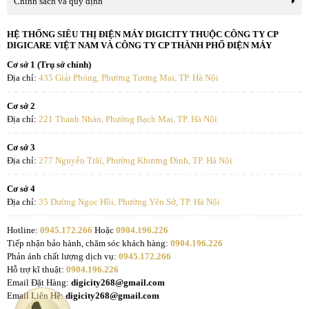
Chính sách và quy định
HỆ THỐNG SIÊU THỊ ĐIỆN MÁY DIGICITY THUỘC CÔNG TY CP
Đèn Sưởi Nhà Tắm Heizen HE3BR
không tạo ra cảm giác khô
DIGICARE VIỆT NAM VÀ CÔNG TY CP THÀNH PHỐ ĐIỆN MÁY
da, không hề đốt cháy oxi và các triệu chứng đau, phù nề, khớp,
Cơ sở 1 (Trụ sở chính)
giảm các chứng căng thẳng và mệt mỏi.... rất có lợi cho sức khỏe
Địa chỉ:
435 Giải Phóng, Phường Tương Mai, TP. Hà Nội
của trẻ em và người già.
Cơ sở 2
Địa chỉ:
221 Thanh Nhàn, Phường Bạch Mai, TP. Hà Nội
Có thể lắp cả trong phòng khách và phong ngủ
Cơ sở 3
Địa chỉ:
277 Nguyễn Trãi, Phường Khương Đình, TP. Hà Nội
Cơ sở 4
Địa chỉ:
35 Đường Ngọc Hồi, Phường Yên Sở, TP. Hà Nội
Hotline:
0945.172.266
Hoặc
0904.196.226
Tiếp nhận bảo hành, chăm sóc khách hàng:
0904.196.226
Phản ánh chất lượng dịch vụ:
0945.172.266
Hỗ trợ kĩ thuật:
0904.196.226
Email Đặt Hàng:
digicity268@gmail.com
Email Liên Hệ:
digicity268@gmail.com