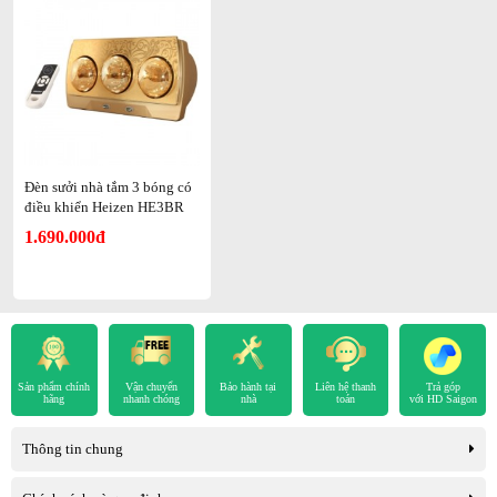
Đèn sưởi nhà tắm 3 bóng có
điều khiển Heizen HE3BR
1.690.000đ
Sản phẩm chính
Vận chuyển
Bảo hành tại
Liên hệ thanh
Trả góp
hãng
nhanh chóng
nhà
toán
với HD Saigon
Thông tin chung