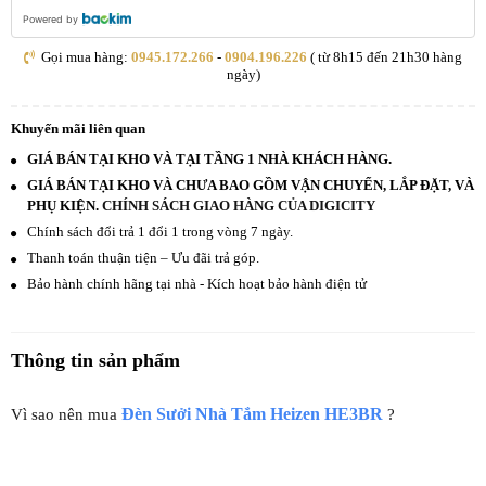
Powered by
Gọi mua hàng:
0945.172.266
-
0904.196.226
( từ 8h15 đến 21h30 hàng
ngày)
Khuyến mãi liên quan
GIÁ BÁN TẠI KHO VÀ TẠI TẦNG 1 NHÀ KHÁCH HÀNG.
GIÁ BÁN TẠI KHO VÀ CHƯA BAO GỒM VẬN CHUYỂN, LẮP ĐẶT, VÀ
PHỤ KIỆN.
CHÍNH SÁCH GIAO HÀNG CỦA DIGICITY
Chính sách đổi trả 1 đổi 1 trong vòng 7 ngày.
Thanh toán thuận tiện – Ưu đãi trả góp.
Bảo hành chính hãng tại nhà - Kích hoạt bảo hành điện tử
Thông tin sản phẩm
Đèn Sưởi Nhà Tắm Heizen HE3BR
Vì sao nên mua
?