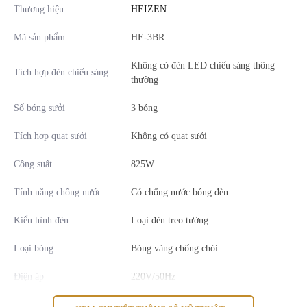
với góc treo phù hợp để tăng tối đa hiệu quả làm ấm. Màu sắc thì
Thương hiệu
HEIZEN
trang nhã rất phù hợp với mọi không gian phòng tắm của gia đình,
giúp cho không gian nhà trở nên sang trọng hơn.
Mã sản phẩm
HE-3BR
Không có đèn LED chiếu sáng thông
Tích hợp đèn chiếu sáng
thường
Tính năng vượt trội
Số bóng sưởi
3 bóng
Tích hợp quạt sưởi
Không có quạt sưởi
Công suất
825W
Tính năng chống nước
Có chống nước bóng đèn
Kiểu hình đèn
Loại đèn treo tường
Loại bóng
Bóng vàng chống chói
Điện áp
220V/50Hz
Dây diện
Dây đen