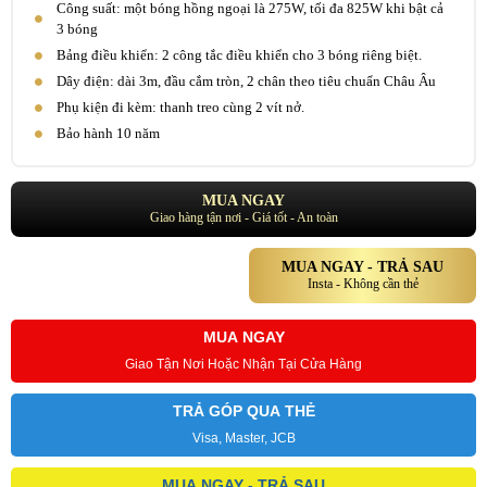
Công suất: một bóng hồng ngoại là 275W, tối đa 825W khi bật cả
3 bóng
Bảng điều khiển: 2 công tắc điều khiển cho 3 bóng riêng biệt.
Dây điện: dài 3m, đầu cắm tròn, 2 chân theo tiêu chuẩn Châu Âu
Phụ kiện đi kèm: thanh treo cùng 2 vít nở.
Bảo hành 10 năm
MUA NGAY
Giao hàng tận nơi - Giá tốt - An toàn
MUA NGAY - TRẢ SAU
Insta - Không cần thẻ
MUA NGAY
Giao Tận Nơi Hoặc Nhận Tại Cửa Hàng
TRẢ GÓP QUA THẺ
Visa, Master, JCB
MUA NGAY - TRẢ SAU