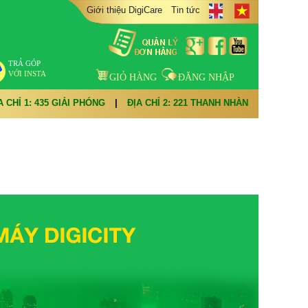
Giới thiệu DigiCare
Tin tức
TRẢ GÓP
VỚI INSTA
GIỎ HÀNG
ĐĂNG NHẬP
A CHỈ 1: 435 GIẢI PHÓNG
|
ĐỊA CHỈ 2: 221 THANH NHÀN