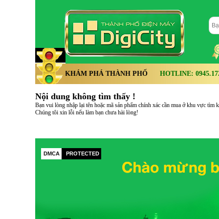
KHÁM PHÁ THÀNH PHỐ
HOTLINE: 0945.172.
Nội dung không tìm thấy !
Bạn vui lòng nhập lại tên hoặc mã sản phẩm chính xác cần mua ở khu vực tìm kiế
Chúng tôi xin lỗi nếu làm bạn chưa hài lòng!
DMCA
PROTECTED