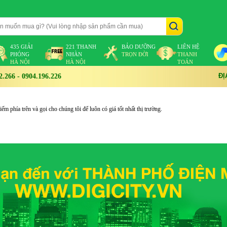
435 GIẢI
221 THANH
BẢO DƯỠNG
LIÊN HỆ
PHÓNG
NHÀN
TRỌN ĐỜI
THANH
HÀ NỘI
HÀ NỘI
TOÁN
ĐỊ
266 - 0904.196.226
m phía trên và gọi cho chúng tôi để luôn có giá tốt nhất thị trường.