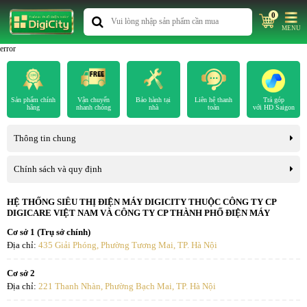
0
MENU
error
Sản phẩm chính
Vận chuyển
Bảo hành tại
Liên hệ thanh
Trả góp
hãng
nhanh chóng
nhà
toán
với HD Saigon
Thông tin chung
Chính sách và quy định
HỆ THỐNG SIÊU THỊ ĐIỆN MÁY DIGICITY THUỘC CÔNG TY CP
DIGICARE VIỆT NAM VÀ CÔNG TY CP THÀNH PHỐ ĐIỆN MÁY
Cơ sở 1 (Trụ sở chính)
Địa chỉ:
435 Giải Phóng, Phường Tương Mai, TP. Hà Nội
Cơ sở 2
Địa chỉ:
221 Thanh Nhàn, Phường Bạch Mai, TP. Hà Nội