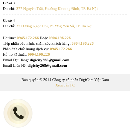
Cơ sở 3
Địa chỉ:
277 Nguyễn Trãi, Phường Khương Đình, TP. Hà Nội
Cơ sở 4
Địa chỉ:
35 Đường Ngọc Hồi, Phường Yên Sở, TP. Hà Nội
Hotline:
0945.172.266
Hoặc
0904.196.226
Tiếp nhận bảo hành, chăm sóc khách hàng:
0904.196.226
Phản ánh chất lượng dịch vụ:
0945.172.266
Hỗ trợ kĩ thuật:
0904.196.226
Email Đặt Hàng:
digicity268@gmail.com
Email Liên Hệ:
digicity268@gmail.com
Bản quyền © 2014 Công ty cổ phần DigiCare Việt Nam
Xem bản PC