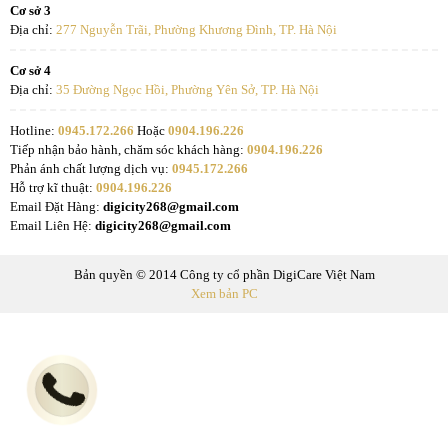
Cơ sở 3
Địa chỉ:
277 Nguyễn Trãi, Phường Khương Đình, TP. Hà Nội
Cơ sở 4
Địa chỉ:
35 Đường Ngọc Hồi, Phường Yên Sở, TP. Hà Nội
Hotline:
0945.172.266
Hoặc
0904.196.226
Tiếp nhận bảo hành, chăm sóc khách hàng:
0904.196.226
Phản ánh chất lượng dịch vụ:
0945.172.266
Hỗ trợ kĩ thuật:
0904.196.226
Email Đặt Hàng:
digicity268@gmail.com
Email Liên Hệ:
digicity268@gmail.com
Bản quyền © 2014 Công ty cổ phần DigiCare Việt Nam
Xem bản PC