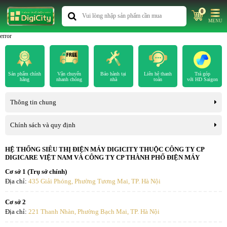
0
MENU
error
Sản phẩm chính
Vận chuyển
Bảo hành tại
Liên hệ thanh
Trả góp
hãng
nhanh chóng
nhà
toán
với HD Saigon
Thông tin chung
Chính sách và quy định
HỆ THỐNG SIÊU THỊ ĐIỆN MÁY DIGICITY THUỘC CÔNG TY CP
DIGICARE VIỆT NAM VÀ CÔNG TY CP THÀNH PHỐ ĐIỆN MÁY
Cơ sở 1 (Trụ sở chính)
Địa chỉ:
435 Giải Phóng, Phường Tương Mai, TP. Hà Nội
Cơ sở 2
Địa chỉ:
221 Thanh Nhàn, Phường Bạch Mai, TP. Hà Nội