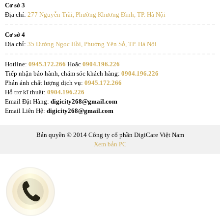
Cơ sở 3
Địa chỉ:
277 Nguyễn Trãi, Phường Khương Đình, TP. Hà Nội
Cơ sở 4
Địa chỉ:
35 Đường Ngọc Hồi, Phường Yên Sở, TP. Hà Nội
Hotline:
0945.172.266
Hoặc
0904.196.226
Tiếp nhận bảo hành, chăm sóc khách hàng:
0904.196.226
Phản ánh chất lượng dịch vụ:
0945.172.266
Hỗ trợ kĩ thuật:
0904.196.226
Email Đặt Hàng:
digicity268@gmail.com
Email Liên Hệ:
digicity268@gmail.com
Bản quyền © 2014 Công ty cổ phần DigiCare Việt Nam
Xem bản PC