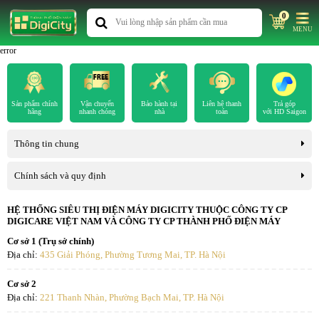
0
MENU
error
Sản phẩm chính
Vận chuyển
Bảo hành tại
Liên hệ thanh
Trả góp
hãng
nhanh chóng
nhà
toán
với HD Saigon
Thông tin chung
Chính sách và quy định
HỆ THỐNG SIÊU THỊ ĐIỆN MÁY DIGICITY THUỘC CÔNG TY CP
DIGICARE VIỆT NAM VÀ CÔNG TY CP THÀNH PHỐ ĐIỆN MÁY
Cơ sở 1 (Trụ sở chính)
Địa chỉ:
435 Giải Phóng, Phường Tương Mai, TP. Hà Nội
Cơ sở 2
Địa chỉ:
221 Thanh Nhàn, Phường Bạch Mai, TP. Hà Nội