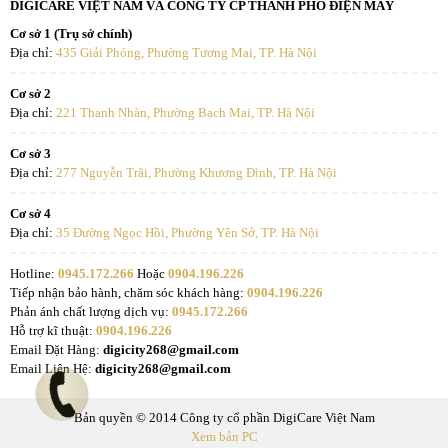
DIGICARE VIỆT NAM VÀ CÔNG TY CP THÀNH PHỐ ĐIỆN MÁY
Cơ sở 1 (Trụ sở chính)
Địa chỉ:
435 Giải Phóng, Phường Tương Mai, TP. Hà Nội
Cơ sở 2
Địa chỉ:
221 Thanh Nhàn, Phường Bạch Mai, TP. Hà Nội
Cơ sở 3
Địa chỉ:
277 Nguyễn Trãi, Phường Khương Đình, TP. Hà Nội
Cơ sở 4
Địa chỉ:
35 Đường Ngọc Hồi, Phường Yên Sở, TP. Hà Nội
Hotline:
0945.172.266
Hoặc
0904.196.226
Tiếp nhận bảo hành, chăm sóc khách hàng:
0904.196.226
Phản ánh chất lượng dịch vụ:
0945.172.266
Hỗ trợ kĩ thuật:
0904.196.226
Email Đặt Hàng:
digicity268@gmail.com
Email Liên Hệ:
digicity268@gmail.com
Bản quyền © 2014 Công ty cổ phần DigiCare Việt Nam
Xem bản PC