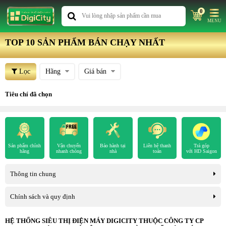
0
MENU
TOP 10 SẢN PHẨM BÁN CHẠY NHẤT
Lọc
Hãng
Giá bán
Tiêu chí đã chọn
Sản phẩm chính
Vận chuyển
Bảo hành tại
Liên hệ thanh
Trả góp
hãng
nhanh chóng
nhà
toán
với HD Saigon
Thông tin chung
Chính sách và quy định
HỆ THỐNG SIÊU THỊ ĐIỆN MÁY DIGICITY THUỘC CÔNG TY CP